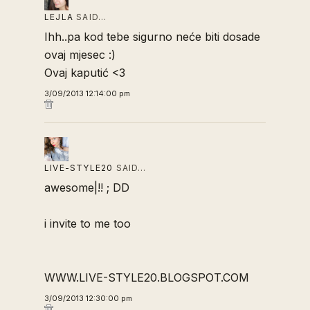
LEJLA
SAID…
Ihh..pa kod tebe sigurno neće biti dosade
ovaj mjesec :)
Ovaj kaputić <3
3/09/2013 12:14:00 pm
LIVE-STYLE20
SAID…
awesome|!! ; DD
i invite to me too
WWW.LIVE-STYLE20.BLOGSPOT.COM
3/09/2013 12:30:00 pm