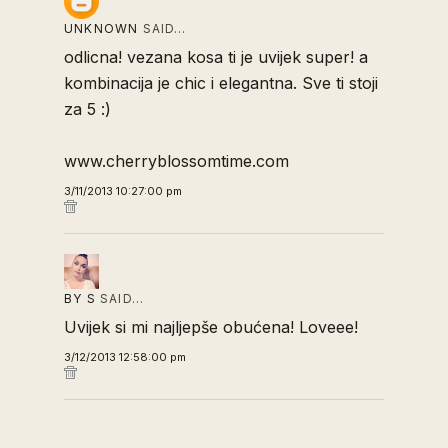
UNKNOWN
SAID…
odlicna! vezana kosa ti je uvijek super! a
kombinacija je chic i elegantna. Sve ti stoji
za 5 :)
www.cherryblossomtime.com
3/11/2013 10:27:00 pm
BY S
SAID…
Uvijek si mi najljepše obućena! Loveee!
3/12/2013 12:58:00 pm