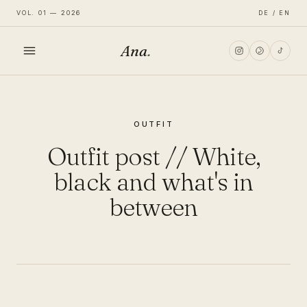
VOL. 01 — 2026
DE / EN
Ana
.
HOME
OUTFIT
FASHION
Outfit post // White,
LIFESTYLE
black and what's in
between
TRAVEL