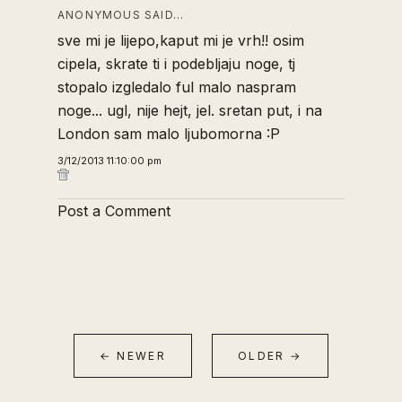
ANONYMOUS SAID…
sve mi je lijepo,kaput mi je vrh!! osim
cipela, skrate ti i podebljaju noge, tj
stopalo izgledalo ful malo naspram
noge... ugl, nije hejt, jel. sretan put, i na
London sam malo ljubomorna :P
3/12/2013 11:10:00 pm
Post a Comment
← NEWER
OLDER →