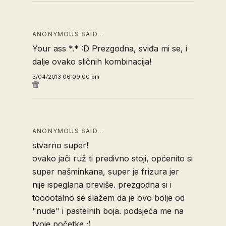
ANONYMOUS SAID…
Your ass *.* :D Prezgodna, sviđa mi se, i
dalje ovako sličnih kombinacija!
3/04/2013 06:09:00 pm
ANONYMOUS SAID…
stvarno super!
ovako jači ruž ti predivno stoji, općenito si
super našminkana, super je frizura jer
nije ispeglana previše. prezgodna si i
tooootalno se slažem da je ovo bolje od
"nude" i pastelnih boja. podsjeća me na
tvoje početke ;)