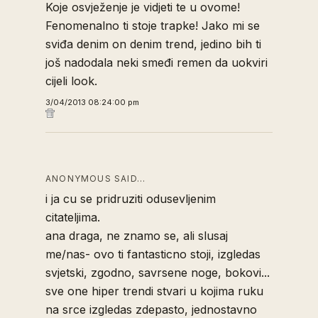
Koje osvježenje je vidjeti te u ovome!
Fenomenalno ti stoje trapke! Jako mi se
sviđa denim on denim trend, jedino bih ti
još nadodala neki smeđi remen da uokviri
cijeli look.
3/04/2013 08:24:00 pm
ANONYMOUS SAID…
i ja cu se pridruziti odusevljenim
citateljima.
ana draga, ne znamo se, ali slusaj
me/nas- ovo ti fantasticno stoji, izgledas
svjetski, zgodno, savrsene noge, bokovi...
sve one hiper trendi stvari u kojima ruku
na srce izgledas zdepasto, jednostavno