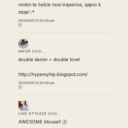
molim te češće nosi traperice, sjajno ti
stoje! :*
3/04/2013 12:20:00 pm
HIPOP
SAID…
double denim = double love!
http://hypemyhip.blogspot.com/
3/04/2013 12:24:00 pm
LIVE-STYLE20
SAID…
AWESOME blouse!! ;))