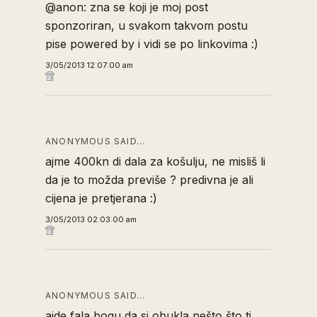
@anon: zna se koji je moj post
sponzoriran, u svakom takvom postu
pise powered by i vidi se po linkovima :)
3/05/2013 12:07:00 am
ANONYMOUS SAID…
ajme 400kn di dala za košulju, ne misliš li
da je to možda previše ? predivna je ali
cijena je pretjerana :)
3/05/2013 02:03:00 am
ANONYMOUS SAID…
ajde fala bogu da si obukla nešto što ti