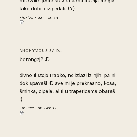
mi ovako jednostavna kombinacija mogla
tako dobro izgledati. (Y)
3/05/2013 03:41:00 am
ANONYMOUS SAID…
borongaj? :D
divno ti stoje trapke, ne izlazi iz njih. pa ni
dok spavaš! :D sve mi je prekrasno, kosa,
šminka, cipele, al ti u trapericama obaraš
:)
3/05/2013 08:29:00 am