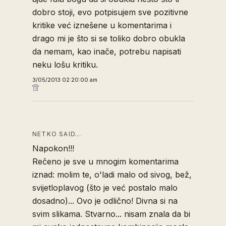
dobro stoji, evo potpisujem sve pozitivne
kritike već iznešene u komentarima i
drago mi je što si se toliko dobro obukla
da nemam, kao inače, potrebu napisati
neku lošu kritiku.
3/05/2013 02:20:00 am
NETKO SAID…
Napokon!!!
Rečeno je sve u mnogim komentarima
iznad: molim te, o'ladi malo od sivog, bež,
svijetloplavog (što je već postalo malo
dosadno)... Ovo je odlično! Divna si na
svim slikama. Stvarno... nisam znala da bi