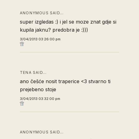
ANONYMOUS SAID…
super izgledas :) i jel se moze znat gdje si
kupila jaknu? predobra je :)))
3/04/2013 03:26:00 pm
TENA SAID…
ano češće nosit traperice <3 stvarno ti
prejebeno stoje
3/04/2013 03:32:00 pm
ANONYMOUS SAID…