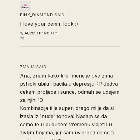
PINK_DIAMOND
SAID…
I love your denim look :)
3/04/2013 11:14:00 am
ZMAJA SAID…
Ana, znam kako ti je, mene je ova zima
pshicki ubila i bacila u depresiju. :P Jedva
cekam proljece i sunce, odmah se udajem
za njih! :D
Kombinacija ti je super, drago mi je da si
izasla iz 'nude' tonova! Nadam se da
cemo te u buducem vremenu vidjeti i u
zivljim bojama, jer sam uvjerena da ce ti