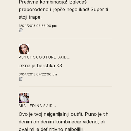
Predivna kombinacija! Izgledaš
preporođeno i ljepše nego ikad! Super ti
stoji trape!
3/04/2013 03:53:00 pm
PSYCHOCOUTURE
SAID…
jakna je bershka <3
3/04/2013 04:22:00 pm
MIA I EDINA
SAID…
Ovo je tvoj najgenijalniji outfit. Puno je tih
denim on denim kombinacija viđeno, ali
ovaj mi je definitivno najboljiiiii!