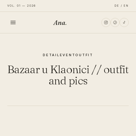
VOL. 01 — 2026
DE / EN
Ana
.
HOME
DETAIL
EVENT
OUTFIT
FASHION
Bazaar u Klaonici // outfit
LIFESTYLE
and pics
TRAVEL