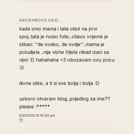
ANONYMOUS SAID…
kada smo mama i tata otisli na prvi
spoj..tata je nosio fotic..citavo vrijeme je
slikao: ''de ovako, de ovdje''..mama je
poludjela ..nije vishe htjela nikad izaci sa
njim :D hahahaha <3 obozavam ovu pricu
:D
divne slike, a ti si sve bolja i bolja :D
uskoro otvaram blog..prijedlog za ime??
please :*****
5/21/2012 10:19:00 pm