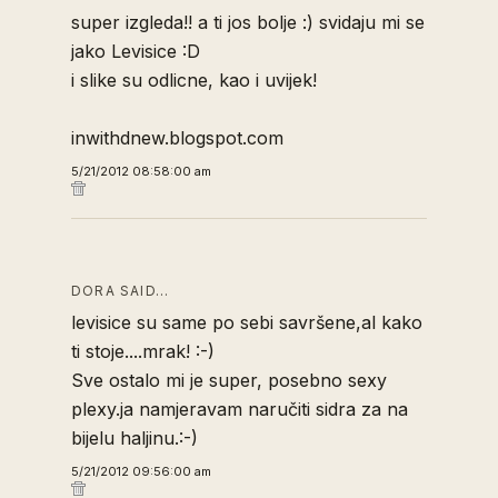
super izgleda!! a ti jos bolje :) svidaju mi se
jako Levisice :D
i slike su odlicne, kao i uvijek!
inwithdnew.blogspot.com
5/21/2012 08:58:00 am
DORA SAID…
levisice su same po sebi savršene,al kako
ti stoje....mrak! :-)
Sve ostalo mi je super, posebno sexy
plexy.ja namjeravam naručiti sidra za na
bijelu haljinu.:-)
5/21/2012 09:56:00 am