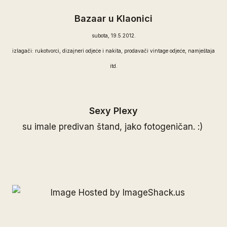
Bazaar u Klaonici
subota, 19.5.2012.
izlagači: rukotvorci, dizajneri odjeće i nakita, prodavači vintage odjeće, namještaja
itd.
Sexy Plexy
su imale predivan štand, jako fotogeničan. :)