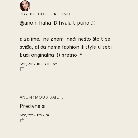
PSYCHOCOUTURE
SAID…
@anon: haha :D hvala ti puno :))
a za ime.. ne znam, nađi nešto što ti se
sviđa, al da nema fashion ili style u sebi,
budi originalna :)) sretno :*
5/21/2012 10:36:00 pm
ANONYMOUS SAID…
Predivna si.
5/21/2012 11:39:00 pm