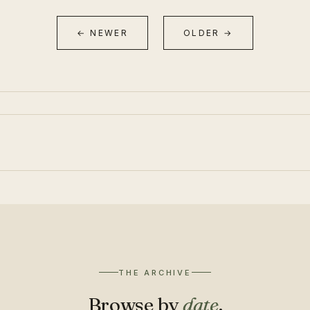
← NEWER
OLDER →
THE ARCHIVE
Browse by
date
.