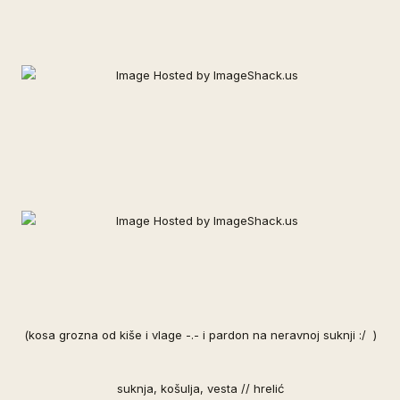
(kosa grozna od kiše i vlage -.- i pardon na neravnoj suknji :/ )
suknja, košulja, vesta // hrelić