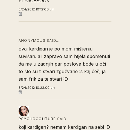
FI FACEBOOK
5/24/2012 10:12:00 pm
ANONYMOUS SAID…
ovaj kardigan je po mom mišljenju
suvišan. ali zapravo sam htjela spomenuti
da me u zadnjih par postova bode u oči
to što su ti stvari zgužvane :s kaj ćeš, ja
sam frik za te stvari :D
5/24/2012 10:23:00 pm
PSYCHOCOUTURE
SAID…
koji kardigan? nemam kardigan na sebi :D