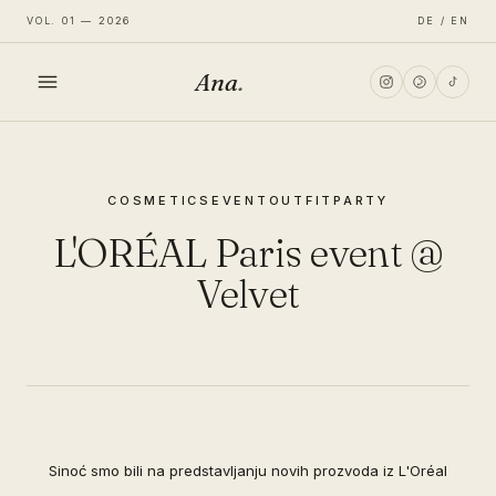
VOL. 01 — 2026
DE / EN
Ana
.
HOME
COSMETICS
EVENT
OUTFIT
PARTY
FASHION
L'ORÉAL Paris event @
LIFESTYLE
Velvet
TRAVEL
Sinoć smo bili na predstavljanju novih prozvoda iz L'Oréal