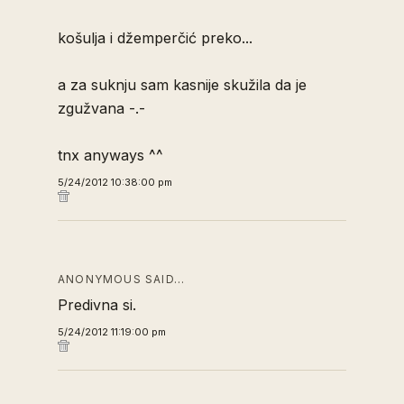
košulja i džemperčić preko...
a za suknju sam kasnije skužila da je
zgužvana -.-
tnx anyways ^^
5/24/2012 10:38:00 pm
ANONYMOUS SAID…
Predivna si.
5/24/2012 11:19:00 pm