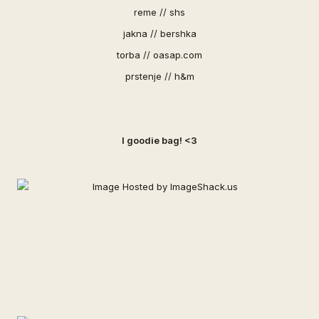
reme // shs
jakna // bershka
torba //
oasap.com
prstenje // h&m
I goodie bag! <3