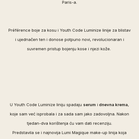
Paris-a.
Préférence boje za kosu i Youth Code Luminize linije za blistav
i ujednačen ten i donose potpuno novi, revolucionaran i
suvremen pristup bojenju kose i njezi kože.
U Youth Code Luminize liniju spadaju
serum
i
dnevna krema
,
koje sam već isprobala i za sada sam jako zadovoljna. Nakon
tjedan-dva korištenja ću vam dati recenziju.
Predstavila se i najnovija
Lumi Magique make-up linija koja