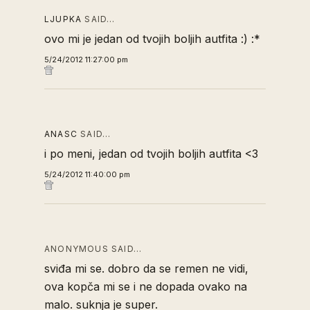
LJUPKA
SAID…
ovo mi je jedan od tvojih boljih autfita :) :*
5/24/2012 11:27:00 pm
ANASC
SAID…
i po meni, jedan od tvojih boljih autfita <3
5/24/2012 11:40:00 pm
ANONYMOUS SAID…
sviđa mi se. dobro da se remen ne vidi,
ova kopča mi se i ne dopada ovako na
malo. suknja je super.