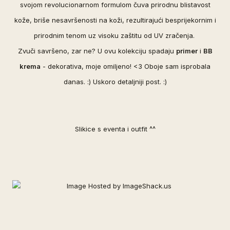
svojom revolucionarnom formulom čuva prirodnu blistavost
kože, briše nesavršenosti na koži, rezultirajući besprijekornim i
prirodnim tenom uz visoku zaštitu od UV zračenja.
Zvuči savršeno, zar ne? U ovu kolekciju spadaju
primer
i
BB
krema
- dekorativa, moje omiljeno! <3 Oboje sam isprobala
danas. :) Uskoro detaljniji post. :)
Slikice s eventa i outfit ^^