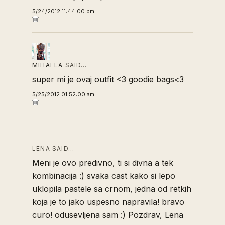
5/24/2012 11:44:00 pm
MIHAELA
SAID…
super mi je ovaj outfit <3 goodie bags<3
5/25/2012 01:52:00 am
LENA SAID…
Meni je ovo predivno, ti si divna a tek
kombinacija :) svaka cast kako si lepo
uklopila pastele sa crnom, jedna od retkih
koja je to jako uspesno napravila! bravo
curo! odusevljena sam :) Pozdrav, Lena