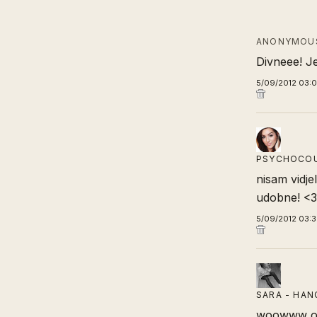
ANONYMOUS
Divneee! Je
5/09/2012 03:
PSYCHOCO
nisam vidje
udobne! <
5/09/2012 03:
SARA - HA
woowww og