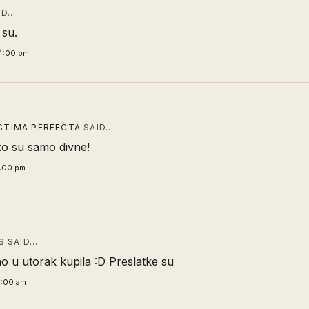
ID…
 su.
4:00 pm
ICTIMA PERFECTA
SAID…
ko su samo divne!
7:00 pm
 SAID…
no u utorak kupila :D Preslatke su
9:00 am