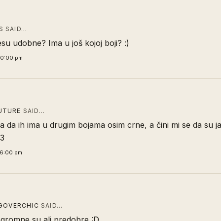
 SAID…
su udobne? Ima u još kojoj boji? :)
00:00 pm
UTURE
SAID…
la da ih ima u drugim bojama osim crne, a čini mi se da su j
33
36:00 pm
NGOVERCHIC
SAID…
romne su ali predobre :D