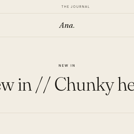
THE JOURNAL
Ana
.
NEW IN
w in // Chunky he