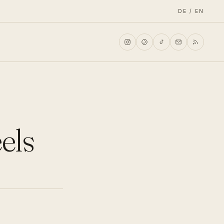
DE / EN
els