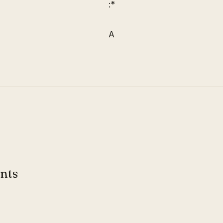
:*
A
nts