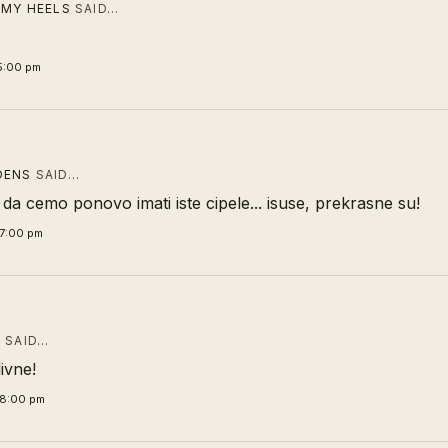
 MY HEELS
SAID…
5:00 pm
DENS
SAID…
 da cemo ponovo imati iste cipele... isuse, prekrasne su!
7:00 pm
A
SAID…
ivne!
38:00 pm