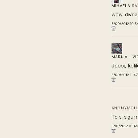
MIHAELA
SA
wow. divne
5/09/2012 10:5
MARIJA - V
Joooj, koli
5/09/2012 11:4
ANONYMOUS
To si sigur
5/10/2012 01:4