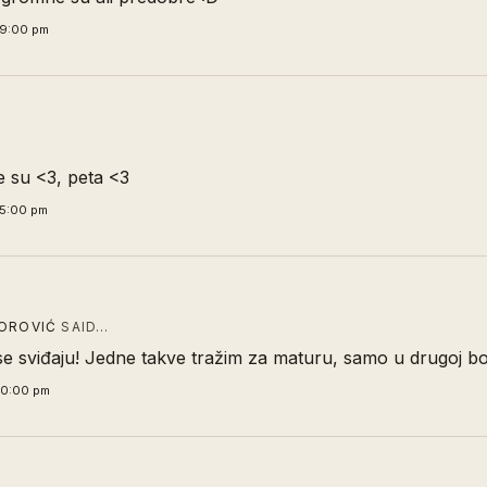
39:00 pm
ne su <3, peta <3
55:00 pm
TOROVIĆ
SAID…
 sviđaju! Jedne takve tražim za maturu, samo u drugoj boj
00:00 pm