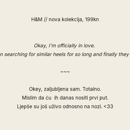
H&M // nova kolekcija, 199kn
Okay, I'm officially in love.
n searching for similar heels for so long and finally they
~~~
Okey, zaljubljena sam. Totalno.
Mislim da ću ih danas nositi prvi put.
Ljepše su još uživo odnosno na nozi. <33