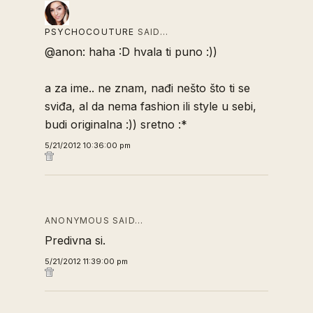
PSYCHOCOUTURE
SAID…
@anon: haha :D hvala ti puno :))
a za ime.. ne znam, nađi nešto što ti se
sviđa, al da nema fashion ili style u sebi,
budi originalna :)) sretno :*
5/21/2012 10:36:00 pm
ANONYMOUS SAID…
Predivna si.
5/21/2012 11:39:00 pm