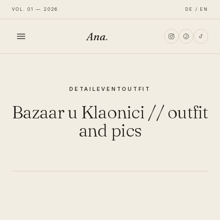
VOL. 01 — 2026
DE / EN
Ana
.
HOME
DETAIL
EVENT
OUTFIT
FASHION
Bazaar u Klaonici // outfit
LIFESTYLE
and pics
TRAVEL