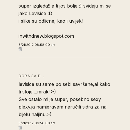
super izgleda!! a ti jos bolje :) svidaju mi se
jako Levisice :D
i slike su odlicne, kao i uvijek!
inwithdnew.blogspot.com
5/21/2012 08:58:00 am
DORA SAID…
levisice su same po sebi savršene,al kako
ti stoje....mrak! :-)
Sve ostalo mi je super, posebno sexy
plexy.ja namjeravam naručiti sidra za na
bijelu haljinu.:-)
5/21/2012 09:56:00 am