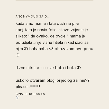
ANONYMOUS SAID…
kada smo mama i tata otisli na prvi
spoj..tata je nosio fotic..citavo vrijeme je
slikao: ''de ovako, de ovdje''..mama je
poludjela ..nije vishe htjela nikad izaci sa
njim :D hahahaha <3 obozavam ovu pricu
:D
divne slike, a ti si sve bolja i bolja :D
uskoro otvaram blog..prijedlog za ime??
please :*****
5/21/2012 10:19:00 pm