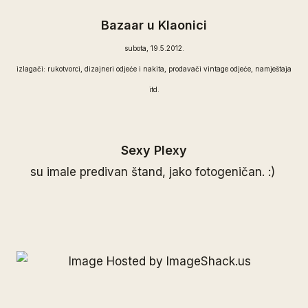
Bazaar u Klaonici
subota, 19.5.2012.
izlagači: rukotvorci, dizajneri odjeće i nakita, prodavači vintage odjeće, namještaja
itd.
Sexy Plexy
su imale predivan štand, jako fotogeničan. :)