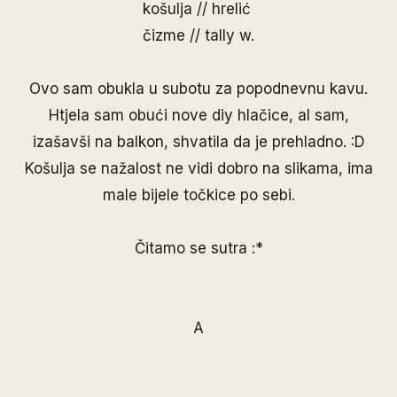
košulja // hrelić
čizme // tally w.
Ovo sam obukla u subotu za popodnevnu kavu.
Htjela sam obući nove diy hlačice, al sam,
izašavši na balkon, shvatila da je prehladno. :D
Košulja se nažalost ne vidi dobro na slikama, ima
male bijele točkice po sebi.
Čitamo se sutra :*
A