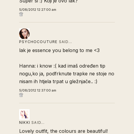
Super si :) Koji je ovo lak?
5/08/2012 12:27:00 am
PSYCHOCOUTURE
SAID…
lak je essence you belong to me <3
Hanna: i know :( kad imaš određen tip
nogu,ko ja, podfrknute trapke ne stoje no
nisam ih htjela trpat u gležnjače.. :)
5/08/2012 12:37:00 am
NIKKI
SAID…
Lovely outfit, the colours are beautiful!