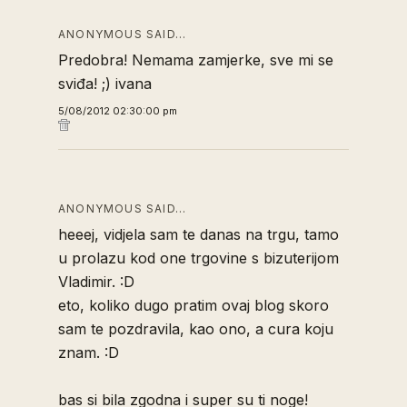
ANONYMOUS SAID…
Predobra! Nemama zamjerke, sve mi se
sviđa! ;) ivana
5/08/2012 02:30:00 pm
ANONYMOUS SAID…
heeej, vidjela sam te danas na trgu, tamo
u prolazu kod one trgovine s bizuterijom
Vladimir. :D
eto, koliko dugo pratim ovaj blog skoro
sam te pozdravila, kao ono, a cura koju
znam. :D
bas si bila zgodna i super su ti noge!