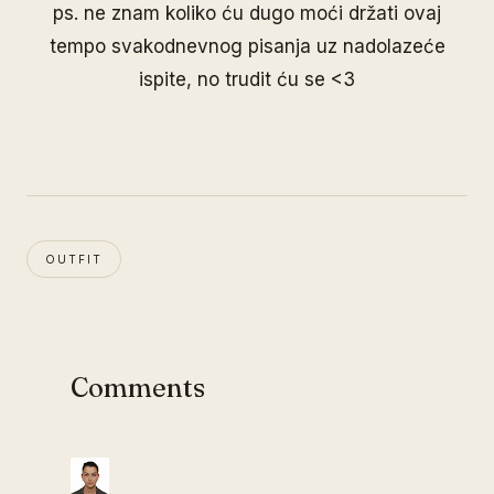
ps. ne znam koliko ću dugo moći držati ovaj
tempo svakodnevnog pisanja uz nadolazeće
ispite, no trudit ću se <3
OUTFIT
Comments