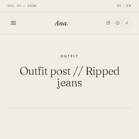
VOL. 01 — 2026
DE / EN
Ana
.
HOME
OUTFIT
FASHION
Outfit post // Ripped
LIFESTYLE
jeans
TRAVEL