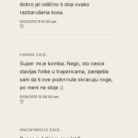
dobro je! odlično ti stoji ovako
razbarušena kosa.
5/07/2012 11:10:00 pm
HANNA SAID…
Super mi je komba. Nego, sto cesce
stavljas fotke u trapericama, zamijetila
sam da ti ove podvrnute skracuju noge,
po meni ne stoje :/.
5/08/2012 12:26:00 am
ANONYMOUS SAID…