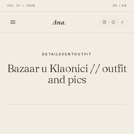
VOL. 01 — 2026
DE / EN
Ana
.
HOME
DETAIL
EVENT
OUTFIT
FASHION
Bazaar u Klaonici // outfit
LIFESTYLE
and pics
TRAVEL