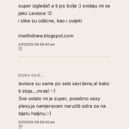
super izgleda!! a ti jos bolje :) svidaju mi se
jako Levisice :D
i slike su odlicne, kao i uvijek!
inwithdnew.blogspot.com
5/21/2012 08:58:00 am
DORA SAID…
levisice su same po sebi savršene,al kako
ti stoje....mrak! :-)
Sve ostalo mi je super, posebno sexy
plexy.ja namjeravam naručiti sidra za na
bijelu haljinu.:-)
5/21/2012 09:56:00 am