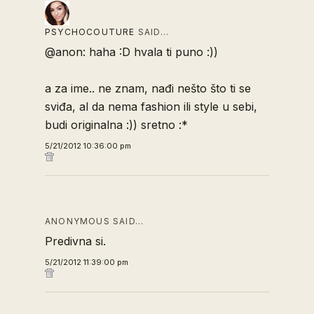
PSYCHOCOUTURE
SAID…
@anon: haha :D hvala ti puno :))
a za ime.. ne znam, nađi nešto što ti se
sviđa, al da nema fashion ili style u sebi,
budi originalna :)) sretno :*
5/21/2012 10:36:00 pm
ANONYMOUS SAID…
Predivna si.
5/21/2012 11:39:00 pm