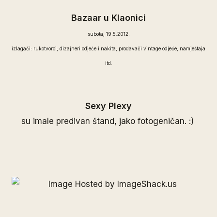
Bazaar u Klaonici
subota, 19.5.2012.
izlagači: rukotvorci, dizajneri odjeće i nakita, prodavači vintage odjeće, namještaja
itd.
Sexy Plexy
su imale predivan štand, jako fotogeničan. :)