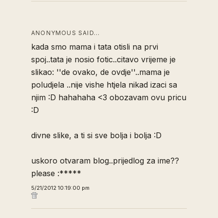
ANONYMOUS SAID…
kada smo mama i tata otisli na prvi
spoj..tata je nosio fotic..citavo vrijeme je
slikao: ''de ovako, de ovdje''..mama je
poludjela ..nije vishe htjela nikad izaci sa
njim :D hahahaha <3 obozavam ovu pricu
:D
divne slike, a ti si sve bolja i bolja :D
uskoro otvaram blog..prijedlog za ime??
please :*****
5/21/2012 10:19:00 pm