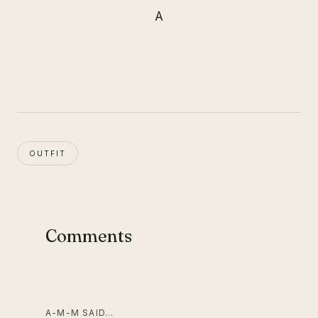
A
OUTFIT
Comments
A-M-M SAID…