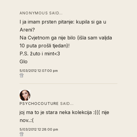
ANONYMOUS SAID…
I ja imam prsten pitanje: kupila si ga u
Areni?
Na Cvjetnom ga nije bilo (išla sam valjda
10 puta prošli tjedan)!
P.S. žuto i mint<3
Glo
5/03/2012 12:07:00 pm
PSYCHOCOUTURE
SAID…
joj ma to je stara neka kolekcija :((( nije
nov..:(
5/03/2012 12:28:00 pm