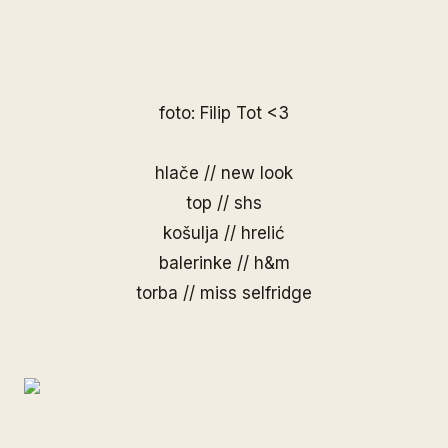
foto: Filip Tot <3
hlače // new look
top // shs
košulja // hrelić
balerinke // h&m
torba // miss selfridge