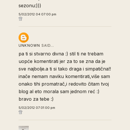
sezonu:)))
5/02/2012 04:07:00 pm
UNKNOWN
SAID…
pa ti si stvarno divna :) stil ti ne trebam
uopće komentirati jer za to se zna da je
sve najbolje.a ti si tako draga i simpatična!!
inače nemam naviku komentirati,više sam
onako tihi promatrač,i redovito čitam tvoj
blog al eto morala sam jednom reć :)
bravo za tebe :)
5/02/2012 07:01:00 pm