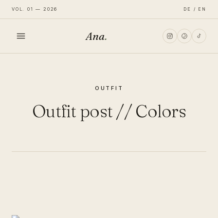
VOL. 01 — 2026
DE / EN
Ana
.
HOME
OUTFIT
FASHION
Outfit post // Colors
LIFESTYLE
TRAVEL