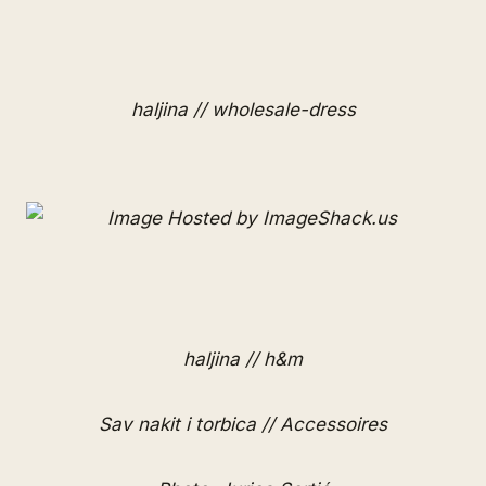
haljina // wholesale-dress
haljina // h&m
Sav nakit i torbica // Accessoires