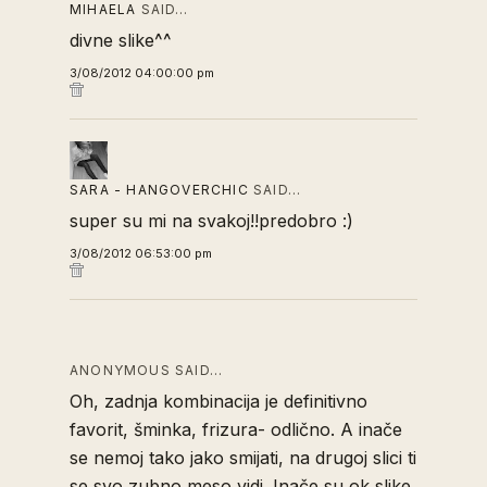
MIHAELA
SAID…
divne slike^^
3/08/2012 04:00:00 pm
SARA - HANGOVERCHIC
SAID…
super su mi na svakoj!!predobro :)
3/08/2012 06:53:00 pm
ANONYMOUS SAID…
Oh, zadnja kombinacija je definitivno
favorit, šminka, frizura- odlično. A inače
se nemoj tako jako smijati, na drugoj slici ti
se svo zubno meso vidi. Inače su ok slike.