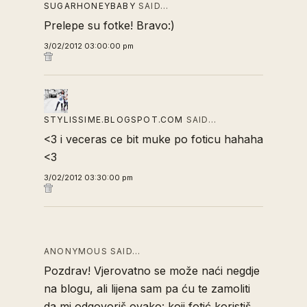
SUGARHONEYBABY
SAID…
Prelepe su fotke! Bravo:)
3/02/2012 03:00:00 pm
STYLISSIME.BLOGSPOT.COM
SAID…
<3 i veceras ce bit muke po foticu hahaha
<3
3/02/2012 03:30:00 pm
ANONYMOUS SAID…
Pozdrav! Vjerovatno se može naći negdje
na blogu, ali lijena sam pa ću te zamoliti
da mi odgovoriš ovako: koji fotić koristiš,