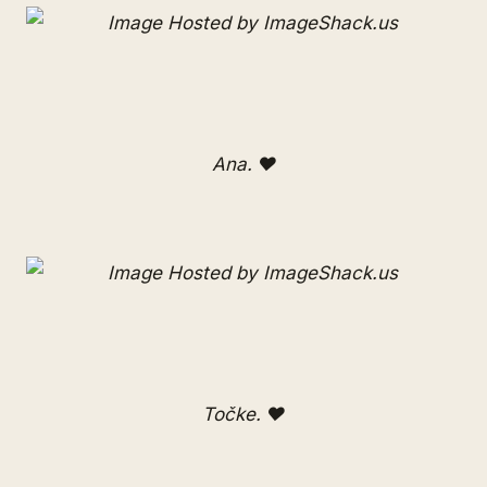
Ana.
♥
Točke. ♥