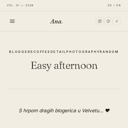
VOL. 01 — 2026
DE / EN
Ana
.
HOME
BLOGGERS
COFFEE
DETAIL
PHOTOGRAPHY
RANDOM
FASHION
Easy afternoon
LIFESTYLE
TRAVEL
S hrpom dragih blogerica u Velvetu... ♥