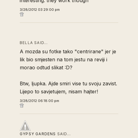
interesting. they work though
3/28/2012 03:29:00 pm
BELLA SAID…
A mozda su fotke tako "centrirane" jer je
lik bio smjesten na tom jestu na reviji i
morao odtud slikat :D?
Btw, ljupka. Ajde smiri vise tu svoju zavist.
Lijepo to savjetujem, nisam hajter!
3/28/2012 06:18:00 pm
GYPSY GARDENS
SAID…