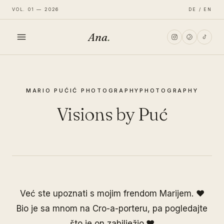
VOL. 01 — 2026
DE / EN
Ana
.
HOME
MARIO PUĆIĆ PHOTOGRAPHY
PHOTOGRAPHY
FASHION
Visions by Puć
LIFESTYLE
TRAVEL
Već ste upoznati s mojim frendom
Marijem
. ♥
Bio je sa mnom na Cro-a-porteru, pa pogledajte
što je on zabilježio.♥