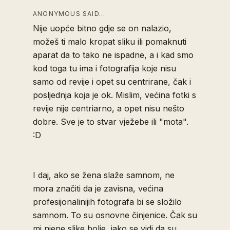
ANONYMOUS SAID…
Nije uopće bitno gdje se on nalazio,
možeš ti malo kropat sliku ili pomaknuti
aparat da to tako ne ispadne, a i kad smo
kod toga tu ima i fotografija koje nisu
samo od revije i opet su centrirane, čak i
posljednja koja je ok. Mislim, većina fotki s
revije nije centriarno, a opet nisu nešto
dobre. Sve je to stvar vježebe ili "mota".
:D
I daj, ako se žena slaže samnom, ne
mora značiti da je zavisna, većina
profesijonalinijih fotografa bi se složilo
samnom. To su osnovne činjenice. Čak su
mi njene slike bolje, iako se vidi da su