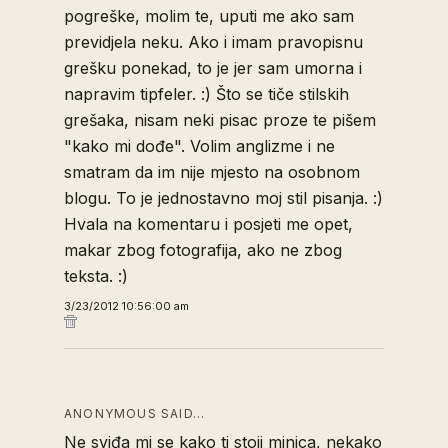
pogreške, molim te, uputi me ako sam
previdjela neku. Ako i imam pravopisnu
grešku ponekad, to je jer sam umorna i
napravim tipfeler. :) Što se tiče stilskih
grešaka, nisam neki pisac proze te pišem
"kako mi dođe". Volim anglizme i ne
smatram da im nije mjesto na osobnom
blogu. To je jednostavno moj stil pisanja. :)
Hvala na komentaru i posjeti me opet,
makar zbog fotografija, ako ne zbog
teksta. :)
3/23/2012 10:56:00 am
ANONYMOUS SAID…
Ne sviđa mi se kako ti stoji minica, nekako