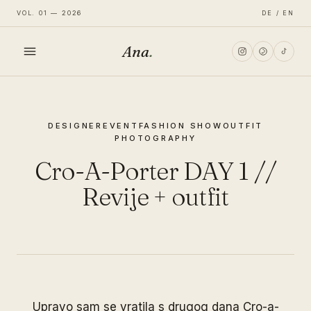
VOL. 01 — 2026
DE / EN
Ana
.
HOME
DESIGNER
EVENT
FASHION SHOW
OUTFIT
FASHION
PHOTOGRAPHY
Cro-A-Porter DAY 1 //
LIFESTYLE
Revije + outfit
TRAVEL
Upravo sam se vratila s drugog dana Cro-a-