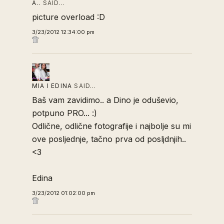
A..
SAID…
picture overload :D
3/23/2012 12:34:00 pm
MIA I EDINA
SAID…
Baš vam zavidimo.. a Dino je oduševio,
potpuno PRO... :)
Odlične, odlične fotografije i najbolje su mi
ove posljednje, tačno prva od posljdnjih..
<3
Edina
3/23/2012 01:02:00 pm