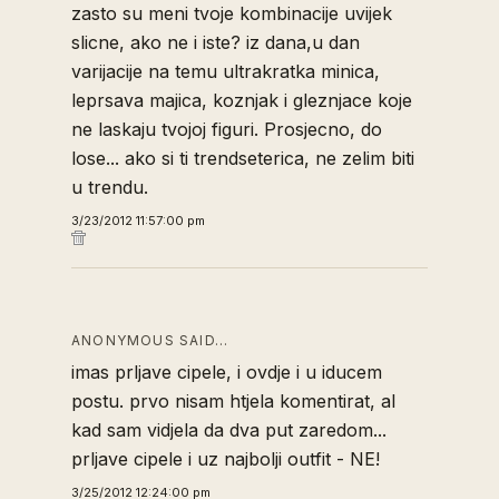
zasto su meni tvoje kombinacije uvijek
slicne, ako ne i iste? iz dana,u dan
varijacije na temu ultrakratka minica,
leprsava majica, koznjak i gleznjace koje
ne laskaju tvojoj figuri. Prosjecno, do
lose... ako si ti trendseterica, ne zelim biti
u trendu.
3/23/2012 11:57:00 pm
ANONYMOUS SAID…
imas prljave cipele, i ovdje i u iducem
postu. prvo nisam htjela komentirat, al
kad sam vidjela da dva put zaredom...
prljave cipele i uz najbolji outfit - NE!
3/25/2012 12:24:00 pm