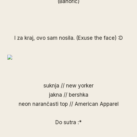
(Bahorić)
I za kraj, ovo sam nosila. (Exuse the face) :D
suknja // new yorker
jakna // bershka
neon narančasti top // American Apparel
Do sutra :*