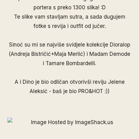
portera s preko 1300 slika! :D
Te slike vam stavljam sutra, a sada dugujem
fotke s revija i outfit od jučer.
Sinoć su mi se najviše svidjele kolekcije Dioralop
(Andreja Bistričić+Maja Merlić) i Madam Demode
i Tamare Bombardelli.
A i Dino je bio odličan otvorivši reviju Jelene
Aleksić - baš je bio PRO&HOT :))