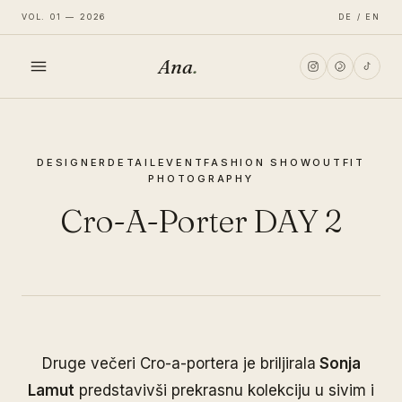
VOL. 01 — 2026
DE / EN
Ana
.
HOME
DESIGNER
DETAIL
EVENT
FASHION SHOW
OUTFIT
FASHION
PHOTOGRAPHY
Cro-A-Porter DAY 2
LIFESTYLE
TRAVEL
Druge večeri Cro-a-portera je briljirala
Sonja
Lamut
predstavivši prekrasnu kolekciju u sivim i