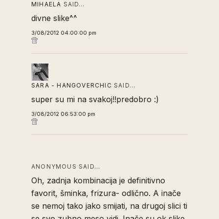
MIHAELA
SAID…
divne slike^^
3/08/2012 04:00:00 pm
SARA - HANGOVERCHIC
SAID…
super su mi na svakoj!!predobro :)
3/08/2012 06:53:00 pm
ANONYMOUS SAID…
Oh, zadnja kombinacija je definitivno
favorit, šminka, frizura- odlično. A inače
se nemoj tako jako smijati, na drugoj slici ti
se svo zubno meso vidi. Inače su ok slike.