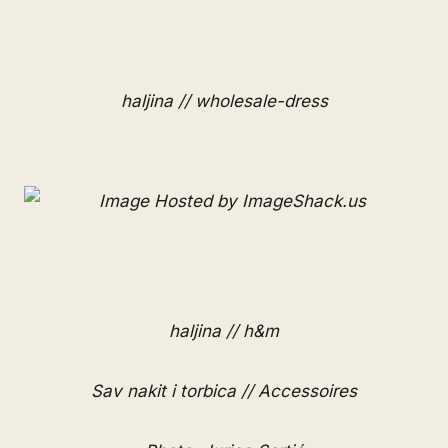
haljina // wholesale-dress
haljina // h&m
Sav nakit i torbica // Accessoires