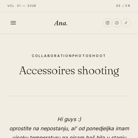
VOL. 01 — 2026
DE / EN
Ana
.
HOME
COLLABORATION
PHOTOSHOOT
FASHION
Accessoires shooting
LIFESTYLE
TRAVEL
Hi guys :)
oprostite na nepostanju, al' od ponedjeljka imam
visoku temperaturu pa nisam baš bila u stanju