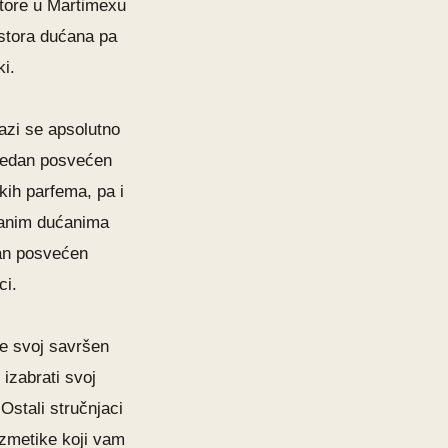
tore u Martimexu
ostora dućana pa
ki.
azi se apsolutno
 jedan posvećen
ih parfema, pa i
iranim dućanima
dan posvećen
ci.
te svoj savršen
izabrati svoj
 Ostali stručnjaci
ozmetike koji vam