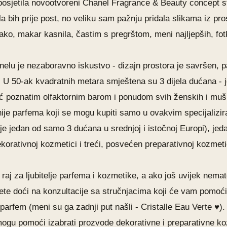
posjetila novootvoreni Chanel Fragrance & Beauty concept s
la bih prije post, no veliku sam pažnju pridala slikama iz pr
ako, makar kasnila, častim s pregrštom, meni najljepših, fot
nelu
je nezaboravno iskustvo - dizajn prostora je savršen, p
j. U 50-ak kvadratnih metara smještena su 3 dijela dućana -
ć poznatim olfaktornim barom i ponudom svih ženskih i mušk
nije parfema koji se mogu kupiti samo u ovakvim specijaliz
 je jedan od samo 3 dućana u srednjoj i istočnoj Europi), je
korativnoj kozmetici i treći, posvećen preparativnoj kozmeti
 raj za ljubitelje parfema i kozmetike, a ako još uvijek nema
te doći na konzultacije sa stručnjacima koji će vam pomoći 
 parfem (meni su ga
zadnji put
našli - Cristalle Eau Verte
♥
).
ogu pomoći izabrati prozvode dekorativne i preparativne k