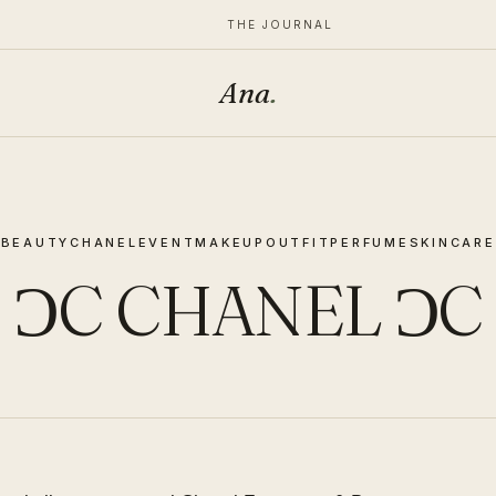
THE JOURNAL
Ana
.
BEAUTY
CHANEL
EVENT
MAKEUP
OUTFIT
PERFUME
SKINCARE
ƆC CHANEL ƆC