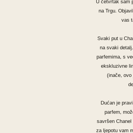
U četvrtak sam 
na Trgu. Objavi
vas t
Svaki put u
Cha
na svaki detal
parfemima, s ve
ekskluzivne li
(inače, ovo
de
Dućan je pravi
parfem, može
savršen Chanel
za ljepotu vam m