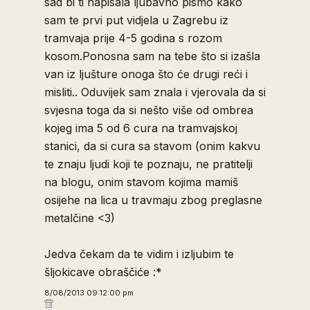
sad bi ti napisala ljubavno pismo kako
sam te prvi put vidjela u Zagrebu iz
tramvaja prije 4-5 godina s rozom
kosom.Ponosna sam na tebe što si izašla
van iz ljušture onoga što će drugi reći i
misliti.. Oduvijek sam znala i vjerovala da si
svjesna toga da si nešto više od ombrea
kojeg ima 5 od 6 cura na tramvajskoj
stanici, da si cura sa stavom (onim kakvu
te znaju ljudi koji te poznaju, ne pratitelji
na blogu, onim stavom kojima mamiš
osijehe na lica u travmaju zbog preglasne
metalčine <3)
Jedva čekam da te vidim i izljubim te
šljokicave obraščiće :*
8/08/2013 09:12:00 pm