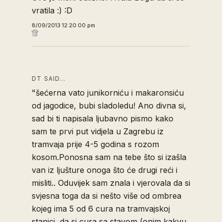
vratila :) :D
8/09/2013 12:20:00 pm
DT SAID…
"šećerna vato junikorniću i makaronsiću
od jagodice, bubi sladoledu! Ano divna si,
sad bi ti napisala ljubavno pismo kako
sam te prvi put vidjela u Zagrebu iz
tramvaja prije 4-5 godina s rozom
kosom.Ponosna sam na tebe što si izašla
van iz ljušture onoga što će drugi reći i
misliti.. Oduvijek sam znala i vjerovala da si
svjesna toga da si nešto više od ombrea
kojeg ima 5 od 6 cura na tramvajskoj
stanici, da si cura sa stavom (onim kakvu