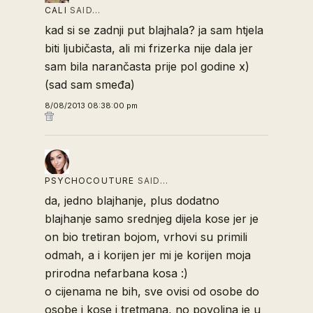
CALI
SAID…
kad si se zadnji put blajhala? ja sam htjela
biti ljubičasta, ali mi frizerka nije dala jer
sam bila narančasta prije pol godine x)
(sad sam smeđa)
8/08/2013 08:38:00 pm
PSYCHOCOUTURE
SAID…
da, jedno blajhanje, plus dodatno
blajhanje samo srednjeg dijela kose jer je
on bio tretiran bojom, vrhovi su primili
odmah, a i korijen jer mi je korijen moja
prirodna nefarbana kosa :)
o cijenama ne bih, sve ovisi od osobe do
osobe i kose i tretmana, no povoljna je u