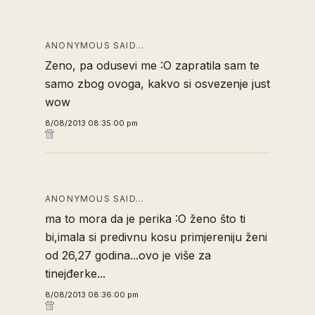
ANONYMOUS SAID…
Zeno, pa odusevi me :O zapratila sam te
samo zbog ovoga, kakvo si osvezenje just
wow
8/08/2013 08:35:00 pm
ANONYMOUS SAID…
ma to mora da je perika :O ženo što ti
bi,imala si predivnu kosu primjereniju ženi
od 26,27 godina...ovo je više za
tinejđerke...
8/08/2013 08:36:00 pm