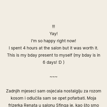
!!!
Yay!
I'm so happy right now!
I spent 4 hours at the salon but it was worth it.
This is my bday present to myself (my bday is in
6 days! :D )
~~~
Zadnjih mjeseci sam osjećala nostalgiju za
rozom
kosom
i odlučila sam se opet pofarbati. Moja
frizerka Renata u
salonu Sfinga
je, kao što smo