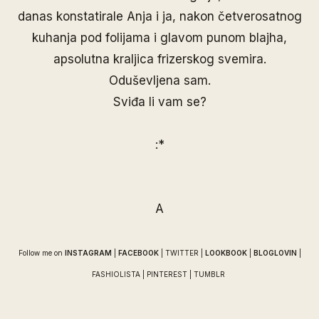
danas konstatirale Anja i ja, nakon četverosatnog
kuhanja pod folijama i glavom punom blajha,
apsolutna kraljica frizerskog svemira.
Oduševljena sam.
Sviđa li vam se?
:*
A
Follow me on
INSTAGRAM
|
FACEBOOK
|
TWITTER
|
LOOKBOOK
|
BLOGLOVIN
|
FASHIOLISTA
|
PINTEREST
|
TUMBLR