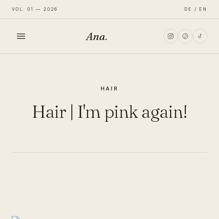
VOL. 01 — 2026
DE / EN
Ana
.
HOME
HAIR
FASHION
Hair | I'm pink again!
LIFESTYLE
TRAVEL