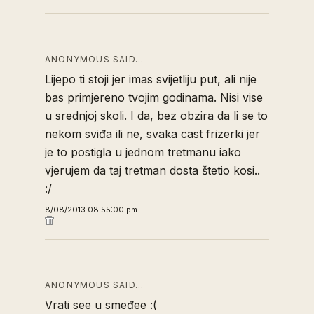
ANONYMOUS SAID…
Lijepo ti stoji jer imas svijetliju put, ali nije
bas primjereno tvojim godinama. Nisi vise
u srednjoj skoli. I da, bez obzira da li se to
nekom sviđa ili ne, svaka cast frizerki jer
je to postigla u jednom tretmanu iako
vjerujem da taj tretman dosta štetio kosi..
:/
8/08/2013 08:55:00 pm
ANONYMOUS SAID…
Vrati see u smeđee :(