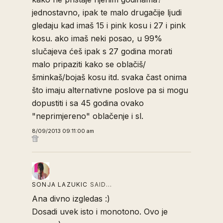
jednostavno, ipak te malo drugačije ljudi
gledaju kad imaš 15 i pink kosu i 27 i pink
kosu. ako imaš neki posao, u 99%
slučajeva ćeš ipak s 27 godina morati
malo pripaziti kako se oblačiš/
šminkaš/bojaš kosu itd. svaka čast onima
što imaju alternativne poslove pa si mogu
dopustiti i sa 45 godina ovako
"neprimjereno" oblačenje i sl.
8/09/2013 09:11:00 am
SONJA LAZUKIC
SAID…
Ana divno izgledas :)
Dosadi uvek isto i monotono. Ovo je