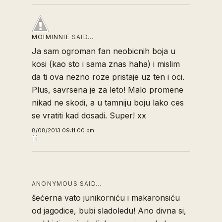
MOIMINNIE
SAID…
Ja sam ogroman fan neobicnih boja u
kosi (kao sto i sama znas haha) i mislim
da ti ova nezno roze pristaje uz ten i oci.
Plus, savrsena je za leto! Malo promene
nikad ne skodi, a u tamniju boju lako ces
se vratiti kad dosadi. Super! xx
8/08/2013 09:11:00 pm
ANONYMOUS SAID…
šećerna vato junikorniću i makaronsiću
od jagodice, bubi sladoledu! Ano divna si,