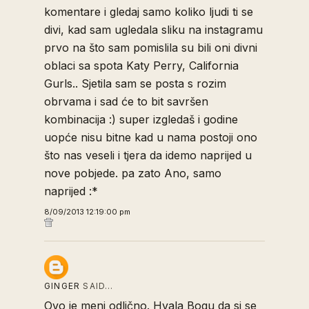
komentare i gledaj samo koliko ljudi ti se
divi, kad sam ugledala sliku na instagramu
prvo na što sam pomislila su bili oni divni
oblaci sa spota Katy Perry, California
Gurls.. Sjetila sam se posta s rozim
obrvama i sad će to bit savršen
kombinacija :) super izgledaš i godine
uopće nisu bitne kad u nama postoji ono
što nas veseli i tjera da idemo naprijed u
nove pobjede. pa zato Ano, samo
naprijed :*
8/09/2013 12:19:00 pm
GINGER
SAID…
Ovo je meni odlično. Hvala Bogu da si se