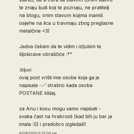
te znaju ljudi koji te poznaju, ne pratitelji
na blogu, onim stavom kojima mamiš
osijehe na lica u travmaju zbog preglasne
metalčine <3)
Jedva čekam da te vidim i izljubim te
šljokicave obraščiće :*"
:bljuv:
ovaj post vrišti ime osobe koja ga je
napisala -.-' strašno kada osoba
POSTANE klišej.
za Anu i kosu mogu samo napisati -
svaka čast na hrabrosti (kad bih ju bar ja
imala :S) i predobro izgledaš!!
8/09/2013 12:37:00 pm