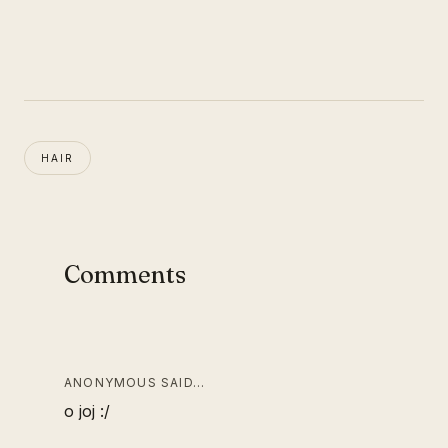
HAIR
Comments
ANONYMOUS SAID…
o joj :/