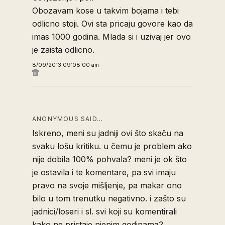
Obozavam kose u takvim bojama i tebi
odlicno stoji. Ovi sta pricaju govore kao da
imas 1000 godina. Mlada si i uzivaj jer ovo
je zaista odlicno.
8/09/2013 09:08:00 am
ANONYMOUS SAID…
Iskreno, meni su jadniji ovi što skaču na
svaku lošu kritiku. u čemu je problem ako
nije dobila 100% pohvala? meni je ok što
je ostavila i te komentare, pa svi imaju
pravo na svoje mišljenje, pa makar ono
bilo u tom trenutku negativno. i zašto su
jadnici/loseri i sl. svi koji su komentirali
kako ne pristaje njenim godinama?