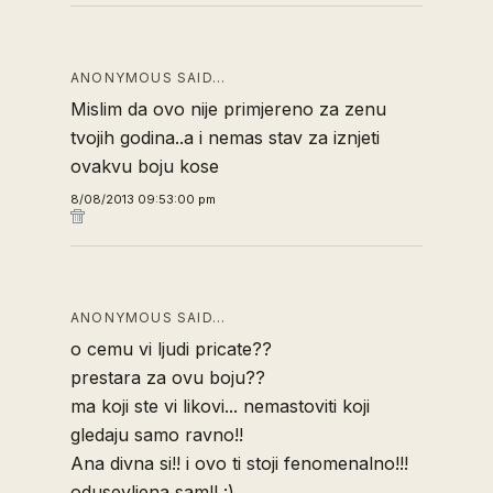
ANONYMOUS SAID…
Mislim da ovo nije primjereno za zenu
tvojih godina..a i nemas stav za iznjeti
ovakvu boju kose
8/08/2013 09:53:00 pm
ANONYMOUS SAID…
o cemu vi ljudi pricate??
prestara za ovu boju??
ma koji ste vi likovi... nemastoviti koji
gledaju samo ravno!!
Ana divna si!! i ovo ti stoji fenomenalno!!!
odusevljena sam!! :)