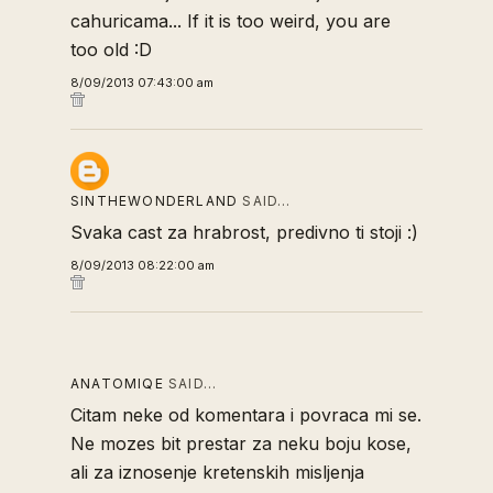
cahuricama... If it is too weird, you are
too old :D
8/09/2013 07:43:00 am
SINTHEWONDERLAND
SAID…
Svaka cast za hrabrost, predivno ti stoji :)
8/09/2013 08:22:00 am
ANATOMIQE
SAID…
Citam neke od komentara i povraca mi se.
Ne mozes bit prestar za neku boju kose,
ali za iznosenje kretenskih misljenja