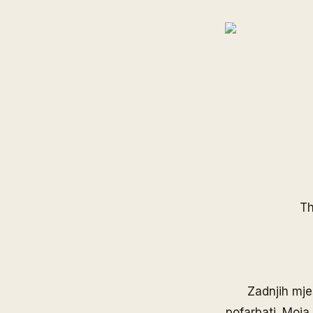
Th
Zadnjih mje
pofarbati. Moja