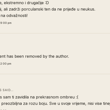
je, ekstremno i drugačije :D
oji, ali zadrži porculanski ten da ne prijeđe u neukus.
 na odvažnosti!
29:00 pm
nt has been removed by the author.
32:00 pm
 SAID…
as sam ti zavidila na prekrasnom ombreu :(
 preozbiljna za rozu boju. Sve u svoje vrijeme, nisi vise tinej