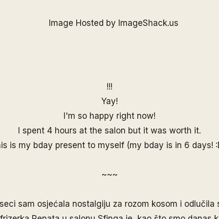
!!!
Yay!
I'm so happy right now!
I spent 4 hours at the salon but it was worth it.
is is my bday present to myself (my bday is in 6 days! :
~~~
seci sam osjećala nostalgiju za
rozom kosom
i odlučila
 frizerka Renata u
salonu Sfinga
je, kao što smo danas k