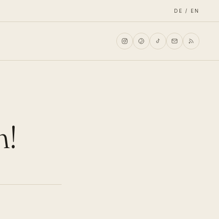
DE / EN
n!