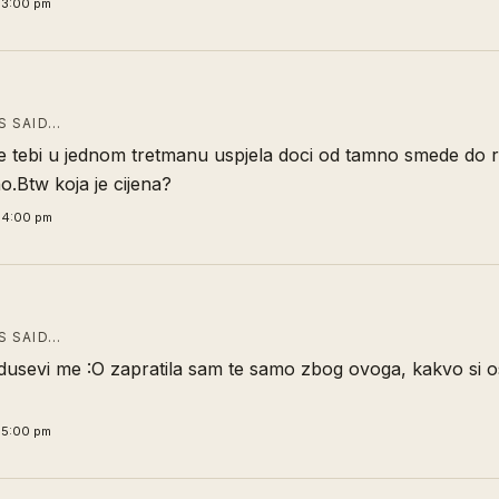
33:00 pm
 SAID…
je tebi u jednom tretmanu uspjela doci od tamno smede do 
.Btw koja je cijena?
34:00 pm
 SAID…
dusevi me :O zapratila sam te samo zbog ovoga, kakvo si 
35:00 pm