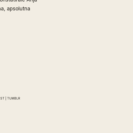
ha, apsolutna
EST
|
TUMBLR