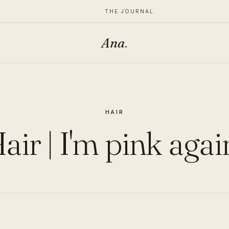
THE JOURNAL
Ana
.
HAIR
air | I'm pink agai