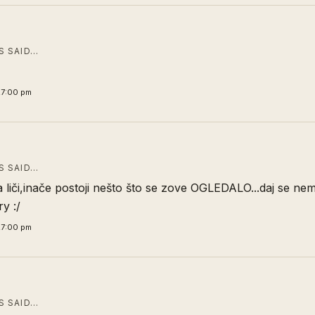
 SAID…
27:00 pm
 SAID…
 liči,inače postoji nešto što se zove OGLEDALO...daj se nem
ry :/
27:00 pm
 SAID…