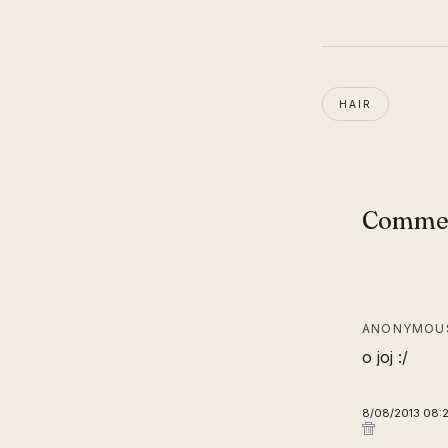
HAIR
Comme
ANONYMOUS
o joj :/
8/08/2013 08: