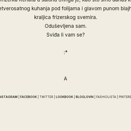
četverosatnog kuhanja pod folijama i glavom punom blaj
kraljica frizerskog svemira.
Oduševljena sam.
Sviđa li vam se?
:*
A
INSTAGRAM
|
FACEBOOK
|
TWITTER
|
LOOKBOOK
|
BLOGLOVIN
|
FASHIOLISTA
|
PINTER