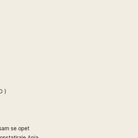
D )
 sam se opet
onstatirale Anja