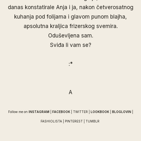
danas konstatirale Anja i ja, nakon četverosatnog
kuhanja pod folijama i glavom punom blajha,
apsolutna kraljica frizerskog svemira.
Oduševljena sam.
Sviđa li vam se?
:*
A
Follow me on
INSTAGRAM
|
FACEBOOK
|
TWITTER
|
LOOKBOOK
|
BLOGLOVIN
|
FASHIOLISTA
|
PINTEREST
|
TUMBLR