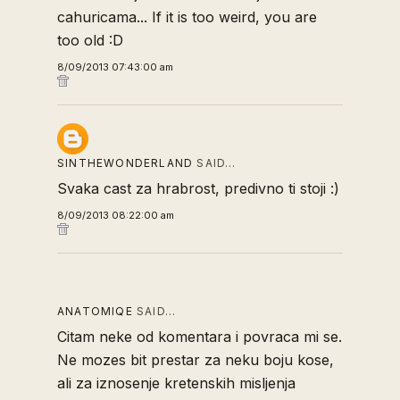
cahuricama... If it is too weird, you are
too old :D
8/09/2013 07:43:00 am
SINTHEWONDERLAND
SAID…
Svaka cast za hrabrost, predivno ti stoji :)
8/09/2013 08:22:00 am
ANATOMIQE
SAID…
Citam neke od komentara i povraca mi se.
Ne mozes bit prestar za neku boju kose,
ali za iznosenje kretenskih misljenja