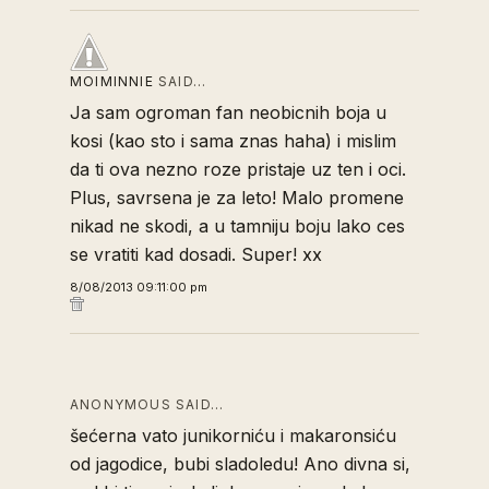
MOIMINNIE
SAID…
Ja sam ogroman fan neobicnih boja u
kosi (kao sto i sama znas haha) i mislim
da ti ova nezno roze pristaje uz ten i oci.
Plus, savrsena je za leto! Malo promene
nikad ne skodi, a u tamniju boju lako ces
se vratiti kad dosadi. Super! xx
8/08/2013 09:11:00 pm
ANONYMOUS SAID…
šećerna vato junikorniću i makaronsiću
od jagodice, bubi sladoledu! Ano divna si,