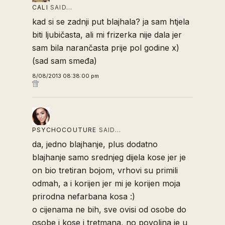
CALI
SAID…
kad si se zadnji put blajhala? ja sam htjela
biti ljubičasta, ali mi frizerka nije dala jer
sam bila narančasta prije pol godine x)
(sad sam smeđa)
8/08/2013 08:38:00 pm
PSYCHOCOUTURE
SAID…
da, jedno blajhanje, plus dodatno
blajhanje samo srednjeg dijela kose jer je
on bio tretiran bojom, vrhovi su primili
odmah, a i korijen jer mi je korijen moja
prirodna nefarbana kosa :)
o cijenama ne bih, sve ovisi od osobe do
osobe i kose i tretmana, no povoljna je u