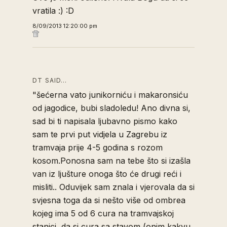
vratila :) :D
8/09/2013 12:20:00 pm
DT SAID…
"šećerna vato junikorniću i makaronsiću
od jagodice, bubi sladoledu! Ano divna si,
sad bi ti napisala ljubavno pismo kako
sam te prvi put vidjela u Zagrebu iz
tramvaja prije 4-5 godina s rozom
kosom.Ponosna sam na tebe što si izašla
van iz ljušture onoga što će drugi reći i
misliti.. Oduvijek sam znala i vjerovala da si
svjesna toga da si nešto više od ombrea
kojeg ima 5 od 6 cura na tramvajskoj
stanici, da si cura sa stavom (onim kakvu