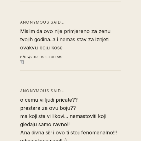
ANONYMOUS SAID…
Mislim da ovo nije primjereno za zenu
tvojih godina..a i nemas stav za iznjeti
ovakvu boju kose
8/08/2013 09:53:00 pm
ANONYMOUS SAID…
o cemu vi ljudi pricate??
prestara za ovu boju??
ma koji ste vi likovi... nemastoviti koji
gledaju samo ravno!!
Ana divna si!! i ovo ti stoji fenomenalno!!!
odusevljena sam!! :)