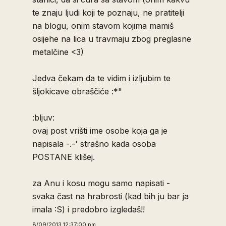
te znaju ljudi koji te poznaju, ne pratitelji
na blogu, onim stavom kojima mamiš
osijehe na lica u travmaju zbog preglasne
metalčine <3)
Jedva čekam da te vidim i izljubim te
šljokicave obraščiće :*"
:bljuv:
ovaj post vrišti ime osobe koja ga je
napisala -.-' strašno kada osoba
POSTANE klišej.
za Anu i kosu mogu samo napisati -
svaka čast na hrabrosti (kad bih ju bar ja
imala :S) i predobro izgledaš!!
8/09/2013 12:37:00 pm