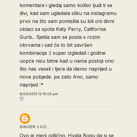
komentare i gledaj samo koliko ljudi ti se
divi, kad sam ugledala sliku na instagramu
prvo na što sam pomislila su bili oni divni
oblaci sa spota Katy Perry, California
Gurls.. Sjetila sam se posta s rozim
obrvama i sad će to bit savršen
kombinacija :) super izgledaš i godine
uopće nisu bitne kad u nama postoji ono
što nas veseli i tjera da idemo naprijed u
nove pobjede. pa zato Ano, samo
naprijed :*
8/09/2013 12:19:00 pm
GINGER
SAID…
Ovo je meni odlično. Hvala Bogu da si se