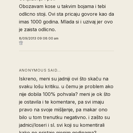
Obozavam kose u takvim bojama i tebi
odlicno stoji. Ovi sta pricaju govore kao da
imas 1000 godina. Mlada si i uzivaj jer ovo
je zaista odlicno.
8/09/2013 09:08:00 am
ANONYMOUS SAID…
Iskreno, meni su jadniji ovi što skaču na
svaku lošu kritiku. u čemu je problem ako
nije dobila 100% pohvala? meni je ok što
je ostavila i te komentare, pa svi imaju
pravo na svoje mišljenje, pa makar ono
bilo u tom trenutku negativno. i zašto su
jadnici/loseri i sl. svi koji su komentirali
kako ne pristaje njenim godinama?