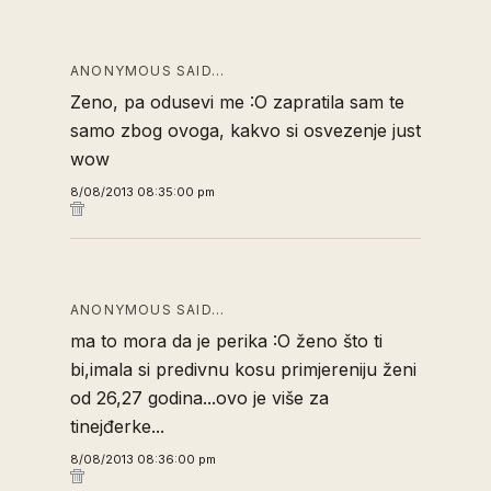
ANONYMOUS SAID…
Zeno, pa odusevi me :O zapratila sam te
samo zbog ovoga, kakvo si osvezenje just
wow
8/08/2013 08:35:00 pm
ANONYMOUS SAID…
ma to mora da je perika :O ženo što ti
bi,imala si predivnu kosu primjereniju ženi
od 26,27 godina...ovo je više za
tinejđerke...
8/08/2013 08:36:00 pm