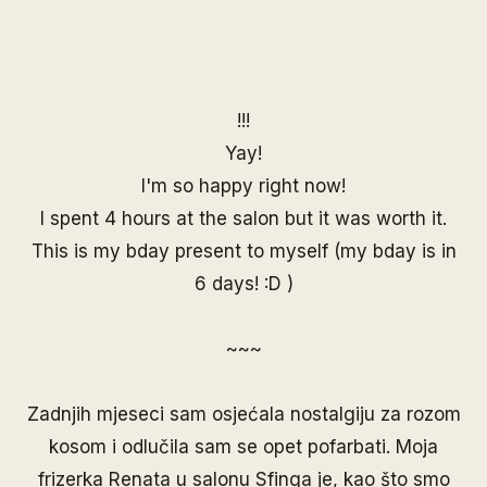
!!!
Yay!
I'm so happy right now!
I spent 4 hours at the salon but it was worth it.
This is my bday present to myself (my bday is in
6 days! :D )
~~~
Zadnjih mjeseci sam osjećala nostalgiju za
rozom
kosom
i odlučila sam se opet pofarbati. Moja
frizerka Renata u
salonu Sfinga
je, kao što smo