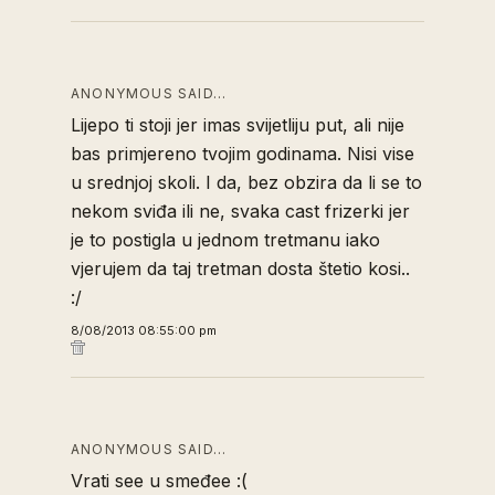
ANONYMOUS SAID…
Lijepo ti stoji jer imas svijetliju put, ali nije
bas primjereno tvojim godinama. Nisi vise
u srednjoj skoli. I da, bez obzira da li se to
nekom sviđa ili ne, svaka cast frizerki jer
je to postigla u jednom tretmanu iako
vjerujem da taj tretman dosta štetio kosi..
:/
8/08/2013 08:55:00 pm
ANONYMOUS SAID…
Vrati see u smeđee :(