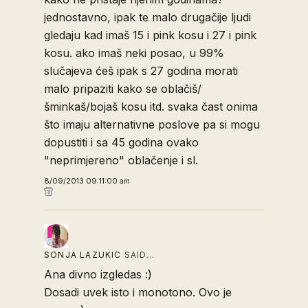
jednostavno, ipak te malo drugačije ljudi
gledaju kad imaš 15 i pink kosu i 27 i pink
kosu. ako imaš neki posao, u 99%
slučajeva ćeš ipak s 27 godina morati
malo pripaziti kako se oblačiš/
šminkaš/bojaš kosu itd. svaka čast onima
što imaju alternativne poslove pa si mogu
dopustiti i sa 45 godina ovako
"neprimjereno" oblačenje i sl.
8/09/2013 09:11:00 am
SONJA LAZUKIC
SAID…
Ana divno izgledas :)
Dosadi uvek isto i monotono. Ovo je