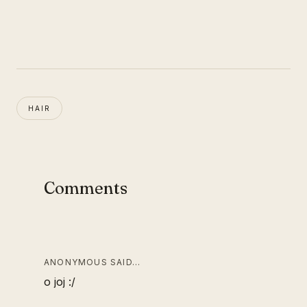
HAIR
Comments
ANONYMOUS SAID…
o joj :/