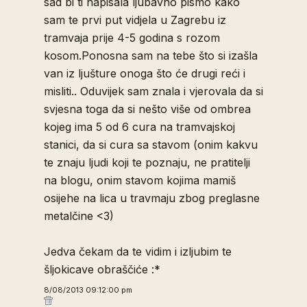
sad bi ti napisala ljubavno pismo kako
sam te prvi put vidjela u Zagrebu iz
tramvaja prije 4-5 godina s rozom
kosom.Ponosna sam na tebe što si izašla
van iz ljušture onoga što će drugi reći i
misliti.. Oduvijek sam znala i vjerovala da si
svjesna toga da si nešto više od ombrea
kojeg ima 5 od 6 cura na tramvajskoj
stanici, da si cura sa stavom (onim kakvu
te znaju ljudi koji te poznaju, ne pratitelji
na blogu, onim stavom kojima mamiš
osijehe na lica u travmaju zbog preglasne
metalčine <3)
Jedva čekam da te vidim i izljubim te
šljokicave obraščiće :*
8/08/2013 09:12:00 pm