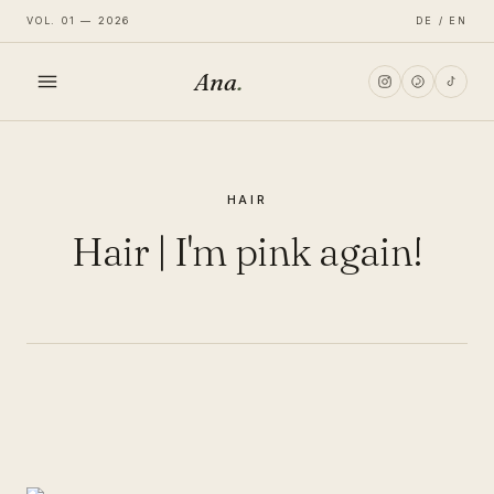
VOL. 01 — 2026
DE / EN
Ana
.
HOME
HAIR
FASHION
Hair | I'm pink again!
LIFESTYLE
TRAVEL