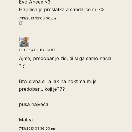
Evo Aneee <3
Haljinica je preslatka a sandalice su <3
7/13/2013 02:06:00 pm
CLICK4CHIC
SAID…
Ajme, predobar je zid, di si ga samo našla
? :)
Btw divna si, a lak na noktima mi je
predobar... koji je???
pusa najveća
Matea
7/13/2013 03:36:00 pm