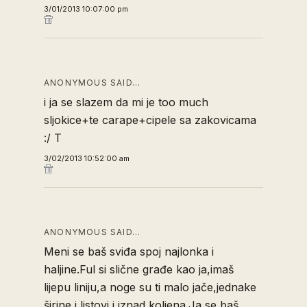
3/01/2013 10:07:00 pm
ANONYMOUS SAID…
i ja se slazem da mi je too much
sljokice+te carape+cipele sa zakovicama
:/ T
3/02/2013 10:52:00 am
ANONYMOUS SAID…
Meni se baš sviđa spoj najlonka i
haljine.Ful si slične građe kao ja,imaš
lijepu liniju,a noge su ti malo jače,jednake
širine i listovi i iznad koljena.Ja se baš