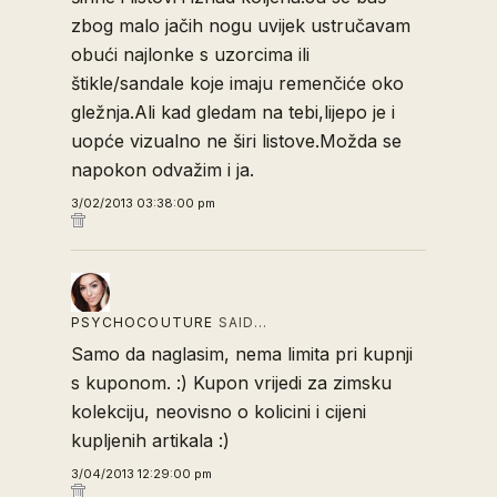
zbog malo jačih nogu uvijek ustručavam
obući najlonke s uzorcima ili
štikle/sandale koje imaju remenčiće oko
gležnja.Ali kad gledam na tebi,lijepo je i
uopće vizualno ne širi listove.Možda se
napokon odvažim i ja.
3/02/2013 03:38:00 pm
PSYCHOCOUTURE
SAID…
Samo da naglasim, nema limita pri kupnji
s kuponom. :) Kupon vrijedi za zimsku
kolekciju, neovisno o kolicini i cijeni
kupljenih artikala :)
3/04/2013 12:29:00 pm