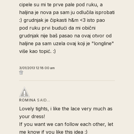
cipele su mi te prve pale pod ruku, a
haljina je nova pa sam ju odlučila isprobati
:) grudnjak je čipkasti h&m <3 isto pao
pod ruku prvi budući da mi obični
grudnjak nije baš pasao na ovaj otvor od
haljine pa sam uzela ovaj koji je "longline"
više kao topić. :)
3/01/2013 12:18:00 am
ROMINA
SAID…
Lovely tights, i like the lace very much as
your dress!
If you want we can follow each other, let
me know if you like this idea :)