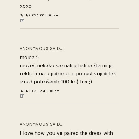
xoxo
3/01/2013 10:05:00 am
ANONYMOUS SAID…
molba :)
možeš nekako saznati jel istina šta mi je
rekla žena u jadranu, a popust vrijedi tek
iznad potrošenih 100 kn) tnx ;)
3/01/2013 02:45:00 pm
ANONYMOUS SAID…
I love how you've paired the dress with