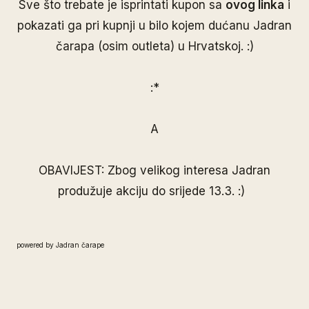
Sve što trebate je isprintati kupon sa
ovog linka
i
pokazati ga pri kupnji u bilo kojem dućanu Jadran
čarapa (osim outleta) u Hrvatskoj. :)
:*
A
OBAVIJEST: Z
bog velikog interesa Jadran
produžuje akciju do srijede 13.3. :)
powered by Jadran čarape