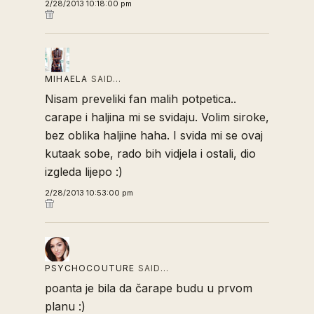
2/28/2013 10:18:00 pm
MIHAELA
SAID…
Nisam preveliki fan malih potpetica..
carape i haljina mi se svidaju. Volim siroke,
bez oblika haljine haha. I svida mi se ovaj
kutaak sobe, rado bih vidjela i ostali, dio
izgleda lijepo :)
2/28/2013 10:53:00 pm
PSYCHOCOUTURE
SAID…
poanta je bila da čarape budu u prvom
planu :)