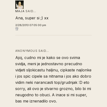
MAJA
SAID…
Ana, super si ;) xx
2/28/2013 07:05:00 pm
ANONYMOUS SAID…
Ajoj, cudno mi je kako se ovo svima
svidja, meni je jednostavno precudno
vidjeti sljokicastu haljinu, cipkaste najlonke
i jos spic cipele sa nitnama i jos ako dobro
vidim neki narancasti top/grudnjak :D eto
sorry, ali ovo je stvarno grozno, bilo bi mi
neugodno to obuci. A inace si mi super,
bas me iznenadilo ovo.