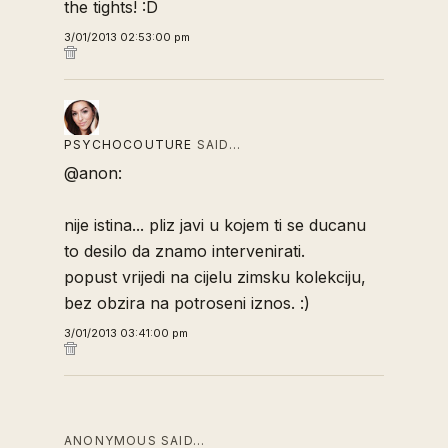
the tights! :D
3/01/2013 02:53:00 pm
PSYCHOCOUTURE
SAID…
@anon:
nije istina... pliz javi u kojem ti se ducanu
to desilo da znamo intervenirati.
popust vrijedi na cijelu zimsku kolekciju,
bez obzira na potroseni iznos. :)
3/01/2013 03:41:00 pm
ANONYMOUS SAID…