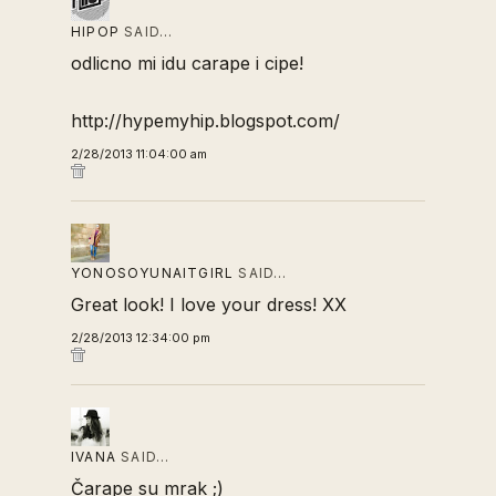
HIPOP
SAID…
odlicno mi idu carape i cipe!
http://hypemyhip.blogspot.com/
2/28/2013 11:04:00 am
YONOSOYUNAITGIRL
SAID…
Great look! I love your dress! XX
2/28/2013 12:34:00 pm
IVANA
SAID…
Čarape su mrak ;)