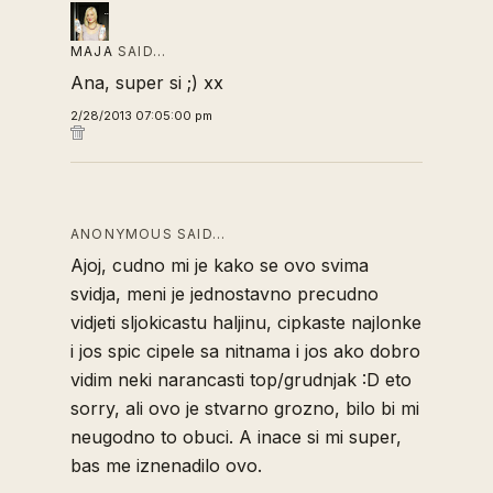
MAJA
SAID…
Ana, super si ;) xx
2/28/2013 07:05:00 pm
ANONYMOUS SAID…
Ajoj, cudno mi je kako se ovo svima
svidja, meni je jednostavno precudno
vidjeti sljokicastu haljinu, cipkaste najlonke
i jos spic cipele sa nitnama i jos ako dobro
vidim neki narancasti top/grudnjak :D eto
sorry, ali ovo je stvarno grozno, bilo bi mi
neugodno to obuci. A inace si mi super,
bas me iznenadilo ovo.