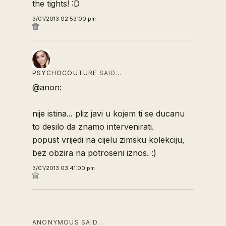
the tights! :D
3/01/2013 02:53:00 pm
PSYCHOCOUTURE
SAID…
@anon:
nije istina... pliz javi u kojem ti se ducanu
to desilo da znamo intervenirati.
popust vrijedi na cijelu zimsku kolekciju,
bez obzira na potroseni iznos. :)
3/01/2013 03:41:00 pm
ANONYMOUS SAID…