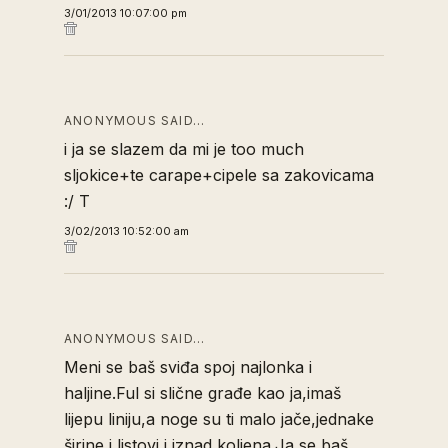
3/01/2013 10:07:00 pm
ANONYMOUS SAID…
i ja se slazem da mi je too much
sljokice+te carape+cipele sa zakovicama
:/ T
3/02/2013 10:52:00 am
ANONYMOUS SAID…
Meni se baš sviđa spoj najlonka i
haljine.Ful si slične građe kao ja,imaš
lijepu liniju,a noge su ti malo jače,jednake
širine i listovi i iznad koljena.Ja se baš