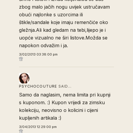
zbog malo jačih nogu uvijek ustručavam
obući najlonke s uzorcima ili
štikle/sandale koje imaju remenčiće oko
gležnja.Ali kad gledam na tebi,lijepo je i
uopće vizualno ne širi listove.Možda se
napokon odvažim i ja.
3/02/2013 03:38:00 pm
PSYCHOCOUTURE
SAID…
Samo da naglasim, nema limita pri kupnji
s kuponom. :) Kupon vrijedi za zimsku
kolekciju, neovisno o kolicini i cijeni
kupljenih artikala :)
3/04/2013 12:29:00 pm