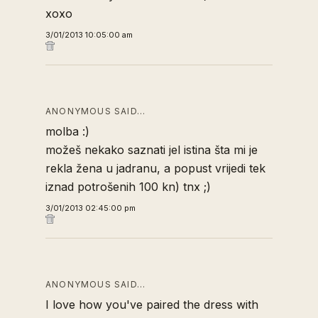
xoxo
3/01/2013 10:05:00 am
ANONYMOUS SAID…
molba :)
možeš nekako saznati jel istina šta mi je
rekla žena u jadranu, a popust vrijedi tek
iznad potrošenih 100 kn) tnx ;)
3/01/2013 02:45:00 pm
ANONYMOUS SAID…
I love how you've paired the dress with