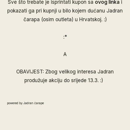
Sve što trebate je isprintati kupon sa
ovog linka
i
pokazati ga pri kupnji u bilo kojem dućanu Jadran
čarapa (osim outleta) u Hrvatskoj. :)
:*
A
OBAVIJEST: Z
bog velikog interesa Jadran
produžuje akciju do srijede 13.3. :)
powered by Jadran čarape