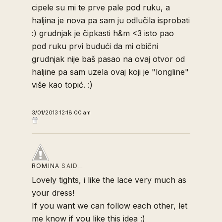
cipele su mi te prve pale pod ruku, a
haljina je nova pa sam ju odlučila isprobati
:) grudnjak je čipkasti h&m <3 isto pao
pod ruku prvi budući da mi obični
grudnjak nije baš pasao na ovaj otvor od
haljine pa sam uzela ovaj koji je "longline"
više kao topić. :)
3/01/2013 12:18:00 am
ROMINA
SAID…
Lovely tights, i like the lace very much as
your dress!
If you want we can follow each other, let
me know if you like this idea :)