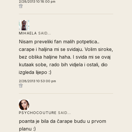
2/28/2013 10:18:00 pm
MIHAELA
SAID…
Nisam preveliki fan malih potpetica..
carape i haljina mi se svidaju. Volim siroke,
bez oblika haljine haha. I svida mi se ovaj
kutaak sobe, rado bih vidjela i ostali, dio
izgleda lijepo :)
2/28/2013 10:53:00 pm
PSYCHOCOUTURE
SAID…
poanta je bila da čarape budu u prvom
planu :)