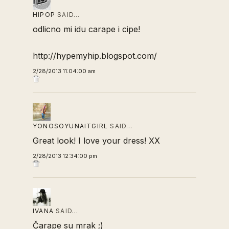
HIPOP
SAID…
odlicno mi idu carape i cipe!
http://hypemyhip.blogspot.com/
2/28/2013 11:04:00 am
YONOSOYUNAITGIRL
SAID…
Great look! I love your dress! XX
2/28/2013 12:34:00 pm
IVANA
SAID…
Čarape su mrak ;)