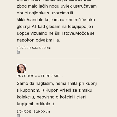
zbog malo jačih nogu uvijek ustručavam
obući najlonke s uzorcima ili
štikle/sandale koje imaju remenčiće oko
gležnja.Ali kad gledam na tebi,lijepo je i
uopće vizualno ne širi listove.Možda se
napokon odvažim i ja.
3/02/2013 03:38:00 pm
PSYCHOCOUTURE
SAID…
Samo da naglasim, nema limita pri kupnji
s kuponom. :) Kupon vrijedi za zimsku
kolekciju, neovisno o kolicini i cijeni
kupljenih artikala :)
3/04/2013 12:29:00 pm