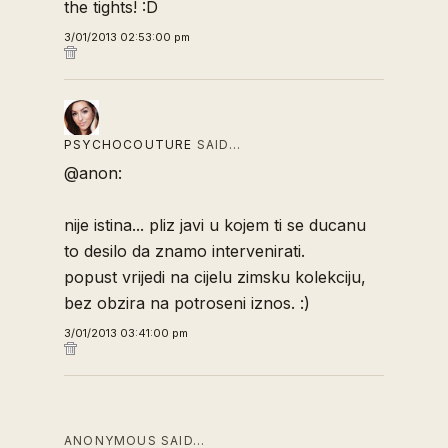
the tights! :D
3/01/2013 02:53:00 pm
PSYCHOCOUTURE
SAID…
@anon:
nije istina... pliz javi u kojem ti se ducanu
to desilo da znamo intervenirati.
popust vrijedi na cijelu zimsku kolekciju,
bez obzira na potroseni iznos. :)
3/01/2013 03:41:00 pm
ANONYMOUS SAID…