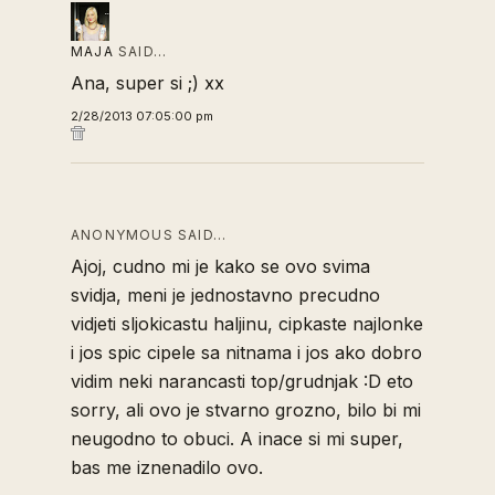
MAJA
SAID…
Ana, super si ;) xx
2/28/2013 07:05:00 pm
ANONYMOUS SAID…
Ajoj, cudno mi je kako se ovo svima
svidja, meni je jednostavno precudno
vidjeti sljokicastu haljinu, cipkaste najlonke
i jos spic cipele sa nitnama i jos ako dobro
vidim neki narancasti top/grudnjak :D eto
sorry, ali ovo je stvarno grozno, bilo bi mi
neugodno to obuci. A inace si mi super,
bas me iznenadilo ovo.