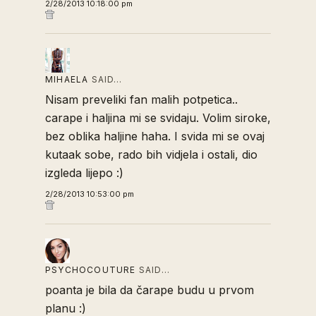
2/28/2013 10:18:00 pm
MIHAELA
SAID…
Nisam preveliki fan malih potpetica..
carape i haljina mi se svidaju. Volim siroke,
bez oblika haljine haha. I svida mi se ovaj
kutaak sobe, rado bih vidjela i ostali, dio
izgleda lijepo :)
2/28/2013 10:53:00 pm
PSYCHOCOUTURE
SAID…
poanta je bila da čarape budu u prvom
planu :)