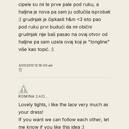
cipele su mi te prve pale pod ruku, a
haljina je nova pa sam ju odlučila isprobati
:) grudnjak je čipkasti h&m <3 isto pao
pod ruku prvi budući da mi obični
grudnjak nije baš pasao na ovaj otvor od
haljine pa sam uzela ovaj koji je "longline"
više kao topić. :)
3/01/2013 12:18:00 am
ROMINA
SAID…
Lovely tights, i like the lace very much as
your dress!
If you want we can follow each other, let
me know if you like this idea :)