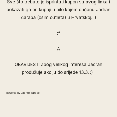
Sve što trebate je isprintati kupon sa
ovog linka
i
pokazati ga pri kupnji u bilo kojem dućanu Jadran
čarapa (osim outleta) u Hrvatskoj. :)
:*
A
OBAVIJEST: Z
bog velikog interesa Jadran
produžuje akciju do srijede 13.3. :)
powered by Jadran čarape