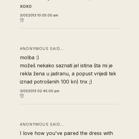
xoxo
3/01/2013 10:05:00 am
ANONYMOUS SAID…
molba :)
možeš nekako saznati jel istina šta mi je
rekla žena u jadranu, a popust vrijedi tek
iznad potrošenih 100 kn) tnx ;)
3/01/2013 02:45:00 pm
ANONYMOUS SAID…
I love how you've paired the dress with