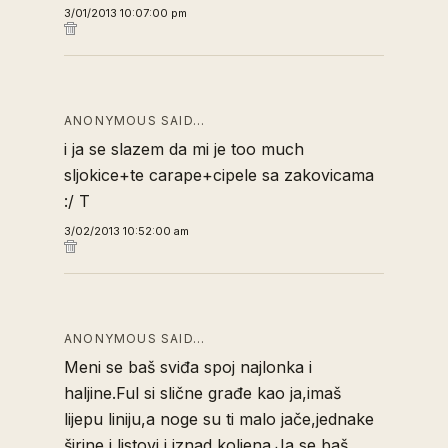
3/01/2013 10:07:00 pm
ANONYMOUS SAID…
i ja se slazem da mi je too much
sljokice+te carape+cipele sa zakovicama
:/ T
3/02/2013 10:52:00 am
ANONYMOUS SAID…
Meni se baš sviđa spoj najlonka i
haljine.Ful si slične građe kao ja,imaš
lijepu liniju,a noge su ti malo jače,jednake
širine i listovi i iznad koljena.Ja se baš