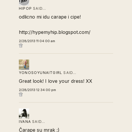
HIPOP
SAID…
odlicno mi idu carape i cipe!
http://hypemyhip.blogspot.com/
2/28/2013 11:04:00 am
YONOSOYUNAITGIRL
SAID…
Great look! I love your dress! XX
2/28/2013 12:34:00 pm
IVANA
SAID…
Čarape su mrak ;)