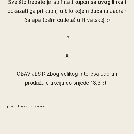
Sve što trebate je isprintati kupon sa
ovog linka
i
pokazati ga pri kupnji u bilo kojem dućanu Jadran
čarapa (osim outleta) u Hrvatskoj. :)
:*
A
OBAVIJEST: Z
bog velikog interesa Jadran
produžuje akciju do srijede 13.3. :)
powered by Jadran čarape