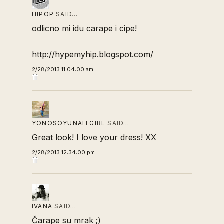
HIPOP
SAID…
odlicno mi idu carape i cipe!
http://hypemyhip.blogspot.com/
2/28/2013 11:04:00 am
YONOSOYUNAITGIRL
SAID…
Great look! I love your dress! XX
2/28/2013 12:34:00 pm
IVANA
SAID…
Čarape su mrak ;)