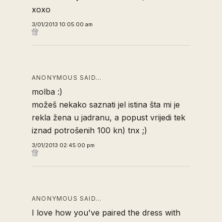
xoxo
3/01/2013 10:05:00 am
ANONYMOUS SAID…
molba :)
možeš nekako saznati jel istina šta mi je
rekla žena u jadranu, a popust vrijedi tek
iznad potrošenih 100 kn) tnx ;)
3/01/2013 02:45:00 pm
ANONYMOUS SAID…
I love how you've paired the dress with