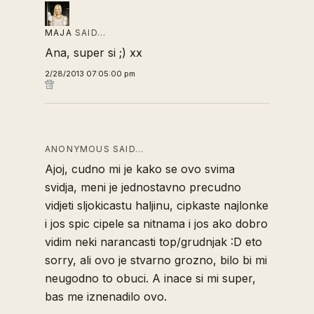
MAJA
SAID…
Ana, super si ;) xx
2/28/2013 07:05:00 pm
ANONYMOUS SAID…
Ajoj, cudno mi je kako se ovo svima
svidja, meni je jednostavno precudno
vidjeti sljokicastu haljinu, cipkaste najlonke
i jos spic cipele sa nitnama i jos ako dobro
vidim neki narancasti top/grudnjak :D eto
sorry, ali ovo je stvarno grozno, bilo bi mi
neugodno to obuci. A inace si mi super,
bas me iznenadilo ovo.