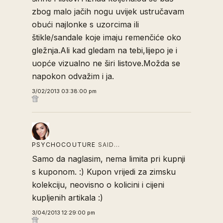
zbog malo jačih nogu uvijek ustručavam
obući najlonke s uzorcima ili
štikle/sandale koje imaju remenčiće oko
gležnja.Ali kad gledam na tebi,lijepo je i
uopće vizualno ne širi listove.Možda se
napokon odvažim i ja.
3/02/2013 03:38:00 pm
PSYCHOCOUTURE
SAID…
Samo da naglasim, nema limita pri kupnji
s kuponom. :) Kupon vrijedi za zimsku
kolekciju, neovisno o kolicini i cijeni
kupljenih artikala :)
3/04/2013 12:29:00 pm