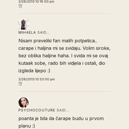
2/28/2013 10:18:00 pm
MIHAELA
SAID…
Nisam preveliki fan malih potpetica..
carape i haljina mi se svidaju. Volim siroke,
bez oblika haljine haha. I svida mi se ovaj
kutaak sobe, rado bih vidjela i ostali, dio
izgleda lijepo :)
2/28/2013 10:53:00 pm
PSYCHOCOUTURE
SAID…
poanta je bila da čarape budu u prvom
planu :)