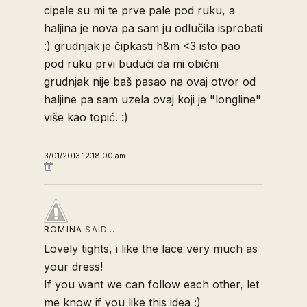
cipele su mi te prve pale pod ruku, a
haljina je nova pa sam ju odlučila isprobati
:) grudnjak je čipkasti h&m <3 isto pao
pod ruku prvi budući da mi obični
grudnjak nije baš pasao na ovaj otvor od
haljine pa sam uzela ovaj koji je "longline"
više kao topić. :)
3/01/2013 12:18:00 am
ROMINA
SAID…
Lovely tights, i like the lace very much as
your dress!
If you want we can follow each other, let
me know if you like this idea :)