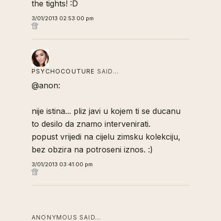
the tights! :D
3/01/2013 02:53:00 pm
PSYCHOCOUTURE
SAID…
@anon:
nije istina... pliz javi u kojem ti se ducanu
to desilo da znamo intervenirati.
popust vrijedi na cijelu zimsku kolekciju,
bez obzira na potroseni iznos. :)
3/01/2013 03:41:00 pm
ANONYMOUS SAID…