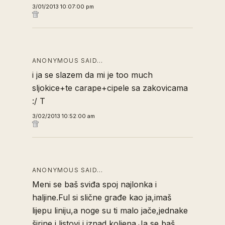
3/01/2013 10:07:00 pm
ANONYMOUS SAID…
i ja se slazem da mi je too much
sljokice+te carape+cipele sa zakovicama
:/ T
3/02/2013 10:52:00 am
ANONYMOUS SAID…
Meni se baš sviđa spoj najlonka i
haljine.Ful si slične građe kao ja,imaš
lijepu liniju,a noge su ti malo jače,jednake
širine i listovi i iznad koljena.Ja se baš