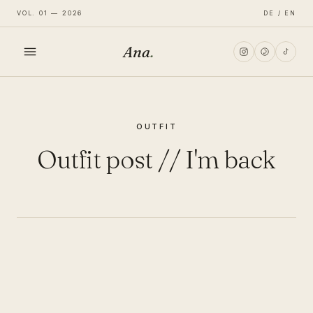
VOL. 01 — 2026
DE / EN
Ana
.
HOME
OUTFIT
FASHION
Outfit post // I'm back
LIFESTYLE
TRAVEL