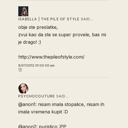
ISABELLA | THE PILE OF STYLE
SAID…
obje ste preslatke,
zvui kao da ste se super provele, bas mi
je drago! :)
http://www.thepileofstyle.com/
8/07/2012 01:00:00 am
PSYCHOCOUTURE
SAID…
@anon1: nisam imala stopalice, nisam ih
imala vremena kupit :D
@anon2: puristico :PP