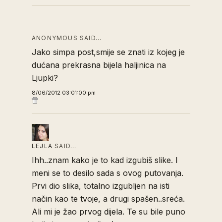
ANONYMOUS SAID…
Jako simpa post,smije se znati iz kojeg je
dućana prekrasna bijela haljinica na
Ljupki?
8/06/2012 03:01:00 pm
LEJLA
SAID…
Ihh..znam kako je to kad izgubiš slike. I
meni se to desilo sada s ovog putovanja.
Prvi dio slika, totalno izgubljen na isti
način kao te tvoje, a drugi spašen..sreća.
Ali mi je žao prvog dijela. Te su bile puno