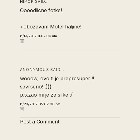
HIPOP
SAID…
Oooodlicne fotke!
+obozavam Motel haljine!
8/13/2012 11:07:00 am
ANONYMOUS SAID…
wooow, ovo ti je prepresuper!!!
savrseno! :)))
p.s.zao mi je za slike :(
8/23/2012 05:02:00 pm
Post a Comment