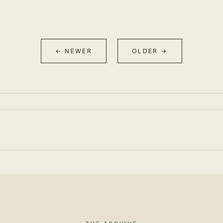
← NEWER
OLDER →