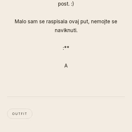
post. :)
Malo sam se raspisala ovaj put, nemojte se
naviknuti.
:**
A
OUTFIT