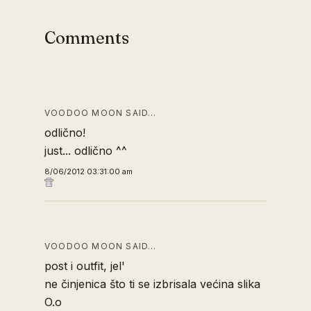
Comments
VOODOO MOON SAID…
odlično!
just... odlično ^^
8/06/2012 03:31:00 am
VOODOO MOON SAID…
post i outfit, jel'
ne činjenica što ti se izbrisala većina slika
O.o