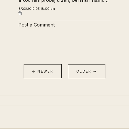
a kod nas probaj u zari, bershki i h&mu :)
8/23/2012 05:18:00 pm
Post a Comment
← NEWER
OLDER →