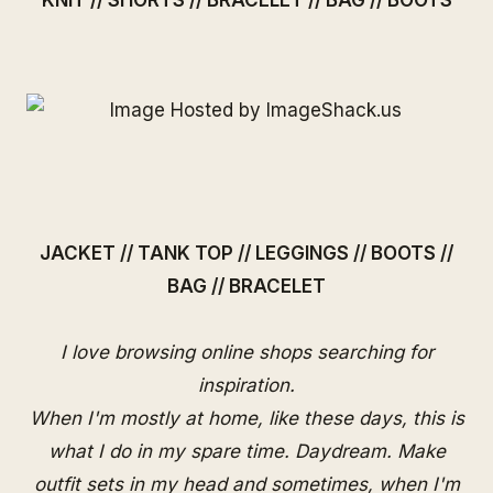
KNIT
//
SHORTS
//
BRACELET
//
BAG
//
BOOTS
JACKET
//
TANK TOP
//
LEGGINGS
//
BOOTS
//
BAG
//
BRACELET
I love browsing online shops searching for
inspiration.
When I'm mostly at home, like these days, this is
what I do in my spare time. Daydream. Make
outfit sets in my head and sometimes, when I'm