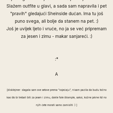
Slažem outfite u glavi, a sada sam napravila i pet
"pravih" gledajući Sheinside dućan. Ima tu još
puno svega, ali bolje da stanem na pet. :)
Još je uvijek ljeto i vruće, no ja se već pripremam
za jesen i zimu - makar sanjareći. :)
:*
A
[disklejmer: slagala sam ove setove prema "osjećaju", nisam pazila da budu točno
kao što bi trebali biti za jesen i zimu, dakle fale štrample, sakoi, kožne jakne itd no
njih ćete morati samo zamisliti :) ]