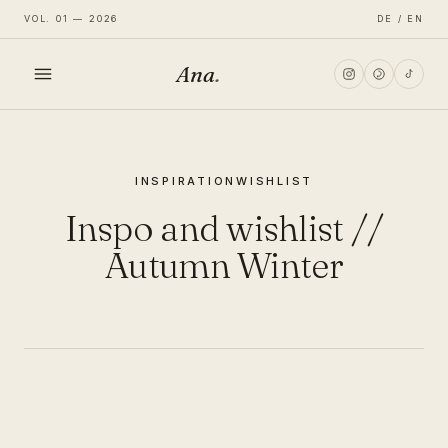
VOL. 01 — 2026
DE / EN
Ana
.
HOME
INSPIRATION
WISHLIST
FASHION
Inspo and wishlist //
LIFESTYLE
Autumn Winter
TRAVEL