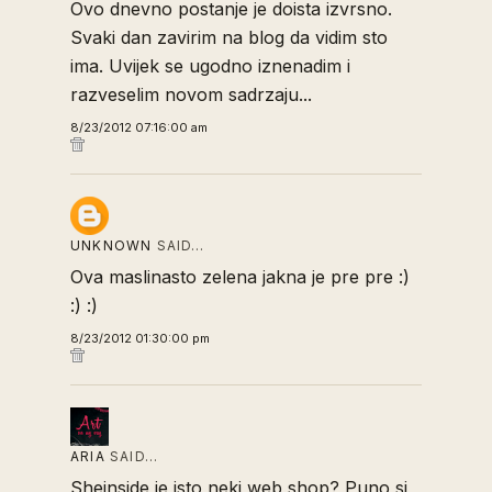
Ovo dnevno postanje je doista izvrsno.
Svaki dan zavirim na blog da vidim sto
ima. Uvijek se ugodno iznenadim i
razveselim novom sadrzaju...
8/23/2012 07:16:00 am
UNKNOWN
SAID…
Ova maslinasto zelena jakna je pre pre :)
:) :)
8/23/2012 01:30:00 pm
ARIA
SAID…
Sheinside je isto neki web shop? Puno si