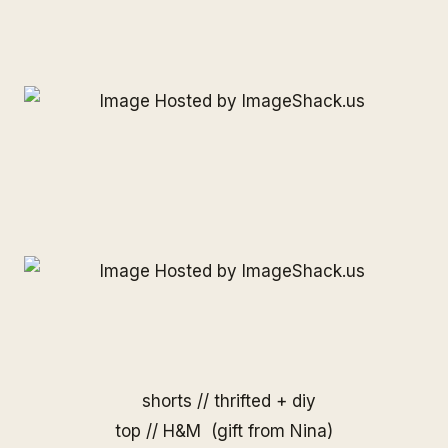
shorts // thrifted + diy
top // H&M (gift from Nina)