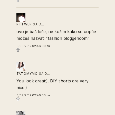
RTTWLR
SAID…
ovo je baš loše, ne kužim kako se uopće
možeš nazvati "fashion bloggericom"
6/09/2012 02:46:00 pm
TATOMYMO
SAID…
You look great:). DIY shorts are very
nice:)
6/09/2012 02:46:00 pm