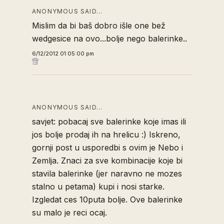
ANONYMOUS SAID…
Mislim da bi baš dobro išle one bež
wedgesice na ovo...bolje nego balerinke..
6/12/2012 01:05:00 pm
ANONYMOUS SAID…
savjet: pobacaj sve balerinke koje imas ili
jos bolje prodaj ih na hrelicu :) Iskreno,
gornji post u usporedbi s ovim je Nebo i
Zemlja. Znaci za sve kombinacije koje bi
stavila balerinke (jer naravno ne mozes
stalno u petama) kupi i nosi starke.
Izgledat ces 10puta bolje. Ove balerinke
su malo je reci ocaj.