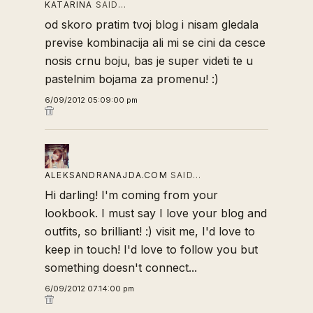
KATARINA
SAID…
od skoro pratim tvoj blog i nisam gledala
previse kombinacija ali mi se cini da cesce
nosis crnu boju, bas je super videti te u
pastelnim bojama za promenu! :)
6/09/2012 05:09:00 pm
ALEKSANDRANAJDA.COM
SAID…
Hi darling! I'm coming from your
lookbook. I must say I love your blog and
outfits, so brilliant! :) visit me, I'd love to
keep in touch! I'd love to follow you but
something doesn't connect...
6/09/2012 07:14:00 pm