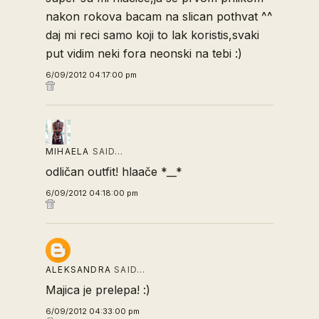
nakon rokova bacam na slican pothvat ^^
daj mi reci samo koji to lak koristis,svaki
put vidim neki fora neonski na tebi :)
6/09/2012 04:17:00 pm
MIHAELA
SAID…
odličan outfit! hlaače *__*
6/09/2012 04:18:00 pm
ALEKSANDRA
SAID…
Majica je prelepa! :)
6/09/2012 04:33:00 pm