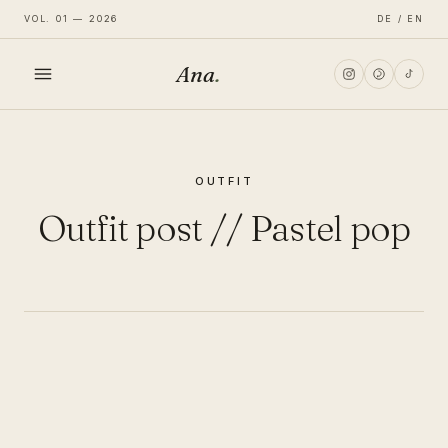
VOL. 01 — 2026
DE / EN
Ana
.
HOME
OUTFIT
FASHION
Outfit post // Pastel pop
LIFESTYLE
TRAVEL