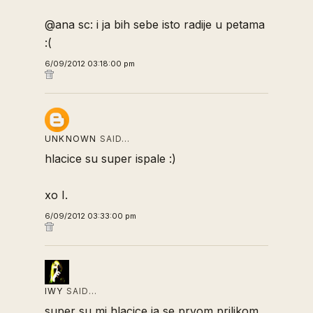
@ana sc: i ja bih sebe isto radije u petama
:(
6/09/2012 03:18:00 pm
UNKNOWN
SAID…
hlacice su super ispale :)
xo I.
6/09/2012 03:33:00 pm
IWY
SAID…
super su mi hlacice,ja se prvom prilikom