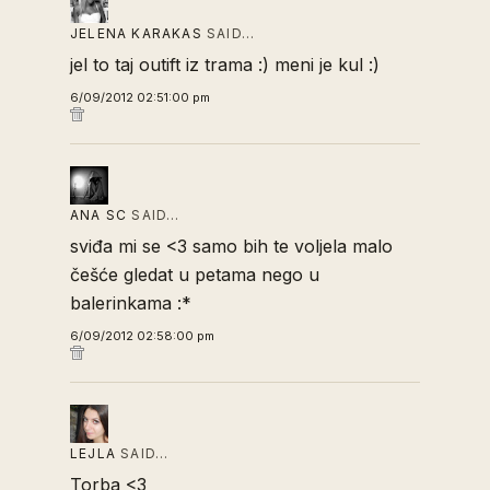
JELENA KARAKAS
SAID…
jel to taj outift iz trama :) meni je kul :)
6/09/2012 02:51:00 pm
ANA SC
SAID…
sviđa mi se <3 samo bih te voljela malo
češće gledat u petama nego u
balerinkama :*
6/09/2012 02:58:00 pm
LEJLA
SAID…
Torba <3