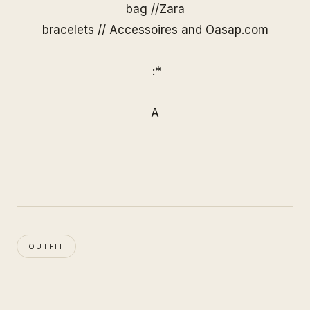
bag //Zara
bracelets // Accessoires and
Oasap.com
:*
A
OUTFIT