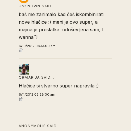
UNKNOWN
SAID…
baš me zanimalo kad ćeš iskombinirati
nove hlačice :) meni je ovo super, a
majica je preslatka, oduševljena sam, I
wanna¨!
6/10/2012 08:13:00 pm
ORMARIJA
SAID…
Hlačice si stvarno super napravila :)
6/11/2012 03:28:00 am
ANONYMOUS SAID…