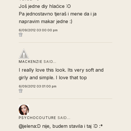
Još jedne diy hlaćice :O
Pa jednostavno tjeraš i mene da i ja
napravim makar jedne :)
6/09/2012 03:00:00 pm
MACKENZIE
SAID…
I really love this look. Its very soft and
girly and simple. I love that top
6/09/2012 03:01:00 pm
PSYCHOCOUTURE
SAID…
@jelena:D nije, budem stavila i taj :D :*