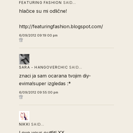
FEATURING FASHION
SAID…
hlačice su mi odlične!
http://featuringfashion.blogspot.com/
6/09/2012 09:19:00 pm
SARA - HANGOVERCHIC
SAID…
znaci ja sam ocarana tvojim diy-
evima!super izgledas :*
6/09/2012 09:55:00 pm
NIKKI
SAID…
Love your outfit! XX