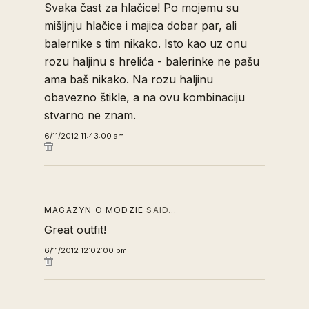
Svaka čast za hlačice! Po mojemu su
mišljnju hlačice i majica dobar par, ali
balernike s tim nikako. Isto kao uz onu
rozu haljinu s hrelića - balerinke ne pašu
ama baš nikako. Na rozu haljinu
obavezno štikle, a na ovu kombinaciju
stvarno ne znam.
6/11/2012 11:43:00 am
MAGAZYN O MODZIE
SAID…
Great outfit!
6/11/2012 12:02:00 pm