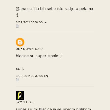
@ana sc: i ja bih sebe isto radije u petama
:(
6/09/2012 03:18:00 pm
UNKNOWN
SAID…
hlacice su super ispale :)
xo I.
6/09/2012 03:33:00 pm
IWY
SAID…
super su mi hlacice,ja se prvom prilikom