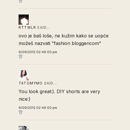
RTTWLR
SAID…
ovo je baš loše, ne kužim kako se uopće
možeš nazvati "fashion bloggericom"
6/09/2012 02:46:00 pm
TATOMYMO
SAID…
You look great:). DIY shorts are very
nice:)
6/09/2012 02:46:00 pm