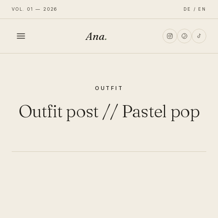
VOL. 01 — 2026
DE / EN
Ana
.
HOME
OUTFIT
FASHION
Outfit post // Pastel pop
LIFESTYLE
TRAVEL