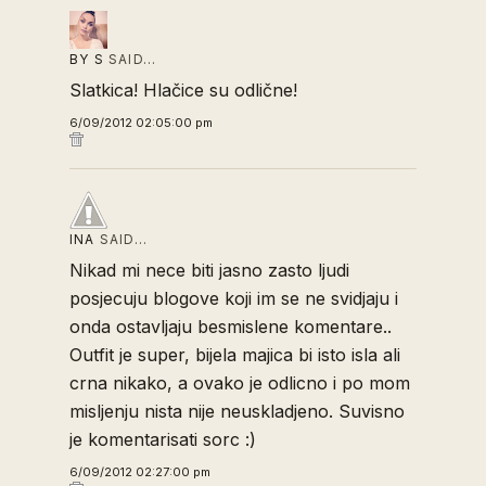
BY S
SAID…
Slatkica! Hlačice su odlične!
6/09/2012 02:05:00 pm
INA
SAID…
Nikad mi nece biti jasno zasto ljudi
posjecuju blogove koji im se ne svidjaju i
onda ostavljaju besmislene komentare..
Outfit je super, bijela majica bi isto isla ali
crna nikako, a ovako je odlicno i po mom
misljenju nista nije neuskladjeno. Suvisno
je komentarisati sorc :)
6/09/2012 02:27:00 pm