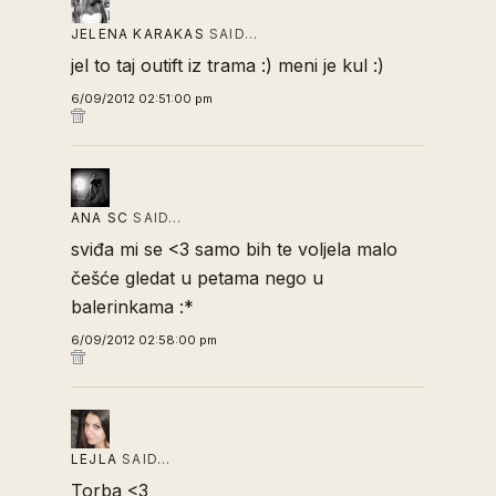
JELENA KARAKAS
SAID…
jel to taj outift iz trama :) meni je kul :)
6/09/2012 02:51:00 pm
ANA SC
SAID…
sviđa mi se <3 samo bih te voljela malo
češće gledat u petama nego u
balerinkama :*
6/09/2012 02:58:00 pm
LEJLA
SAID…
Torba <3