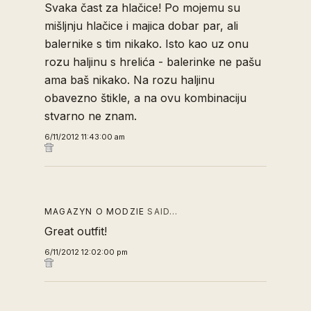
Svaka čast za hlačice! Po mojemu su
mišljnju hlačice i majica dobar par, ali
balernike s tim nikako. Isto kao uz onu
rozu haljinu s hrelića - balerinke ne pašu
ama baš nikako. Na rozu haljinu
obavezno štikle, a na ovu kombinaciju
stvarno ne znam.
6/11/2012 11:43:00 am
MAGAZYN O MODZIE
SAID…
Great outfit!
6/11/2012 12:02:00 pm