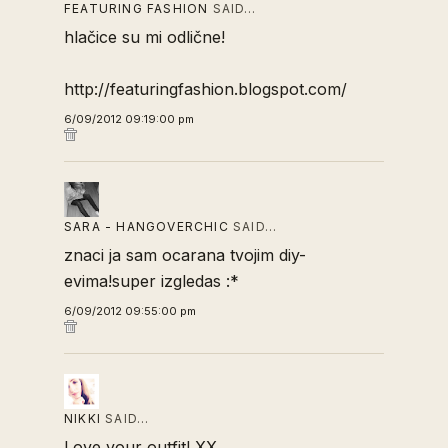
FEATURING FASHION
SAID…
hlačice su mi odlične!
http://featuringfashion.blogspot.com/
6/09/2012 09:19:00 pm
SARA - HANGOVERCHIC
SAID…
znaci ja sam ocarana tvojim diy-
evima!super izgledas :*
6/09/2012 09:55:00 pm
NIKKI
SAID…
Love your outfit! XX