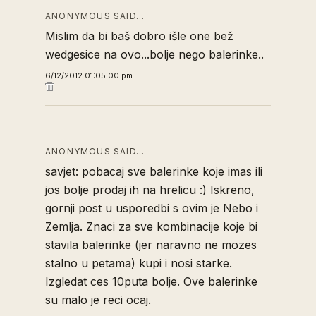
ANONYMOUS SAID…
Mislim da bi baš dobro išle one bež
wedgesice na ovo...bolje nego balerinke..
6/12/2012 01:05:00 pm
ANONYMOUS SAID…
savjet: pobacaj sve balerinke koje imas ili
jos bolje prodaj ih na hrelicu :) Iskreno,
gornji post u usporedbi s ovim je Nebo i
Zemlja. Znaci za sve kombinacije koje bi
stavila balerinke (jer naravno ne mozes
stalno u petama) kupi i nosi starke.
Izgledat ces 10puta bolje. Ove balerinke
su malo je reci ocaj.