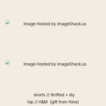
shorts // thrifted + diy
top // H&M (gift from Nina)