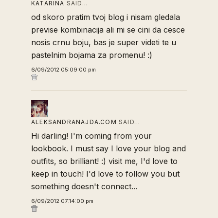
KATARINA
SAID…
od skoro pratim tvoj blog i nisam gledala
previse kombinacija ali mi se cini da cesce
nosis crnu boju, bas je super videti te u
pastelnim bojama za promenu! :)
6/09/2012 05:09:00 pm
ALEKSANDRANAJDA.COM
SAID…
Hi darling! I'm coming from your
lookbook. I must say I love your blog and
outfits, so brilliant! :) visit me, I'd love to
keep in touch! I'd love to follow you but
something doesn't connect...
6/09/2012 07:14:00 pm