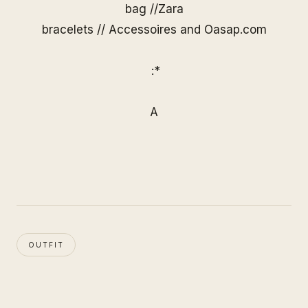
bag //Zara
bracelets // Accessoires and
Oasap.com
:*
A
OUTFIT