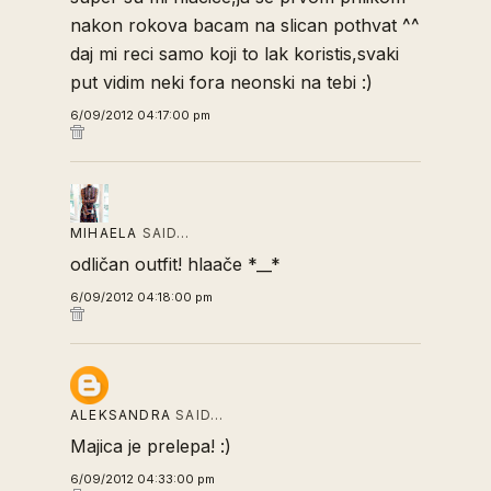
nakon rokova bacam na slican pothvat ^^
daj mi reci samo koji to lak koristis,svaki
put vidim neki fora neonski na tebi :)
6/09/2012 04:17:00 pm
MIHAELA
SAID…
odličan outfit! hlaače *__*
6/09/2012 04:18:00 pm
ALEKSANDRA
SAID…
Majica je prelepa! :)
6/09/2012 04:33:00 pm