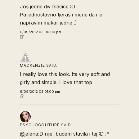
Još jedne diy hlaćice :O
Pa jednostavno tjeraš i mene da i ja
napravim makar jedne :)
6/09/2012 03:00:00 pm
MACKENZIE
SAID…
I really love this look. Its very soft and
girly and simple. I love that top
6/09/2012 03:01:00 pm
PSYCHOCOUTURE
SAID…
@jelena:D nije, budem stavila i taj :D :*