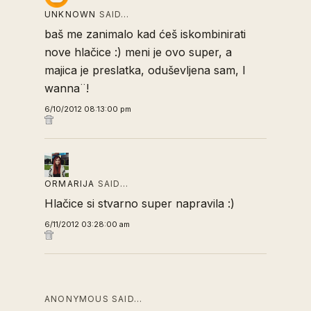
UNKNOWN
SAID…
baš me zanimalo kad ćeš iskombinirati
nove hlačice :) meni je ovo super, a
majica je preslatka, oduševljena sam, I
wanna¨!
6/10/2012 08:13:00 pm
ORMARIJA
SAID…
Hlačice si stvarno super napravila :)
6/11/2012 03:28:00 am
ANONYMOUS SAID…