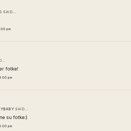
 SAID…
7:00 pm
D…
r fotke!
4:00 pm
EYBABY
SAID…
e su fotke:)
6:00 pm