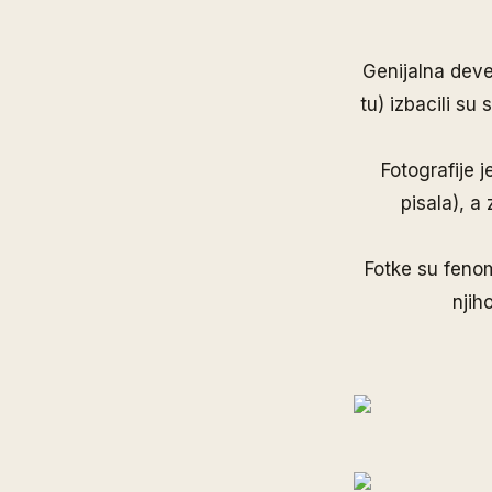
Genijalna dev
tu
) izbacili su
Fotografije j
pisala
), a
Fotke su fenom
njih