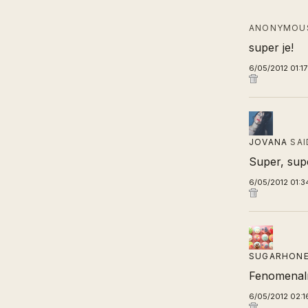
ANONYMOUS
super je!
6/05/2012 01:1
JOVANA
SAI
Super, supe
6/05/2012 01:3
SUGARHON
Fenomenaln
6/05/2012 02:1