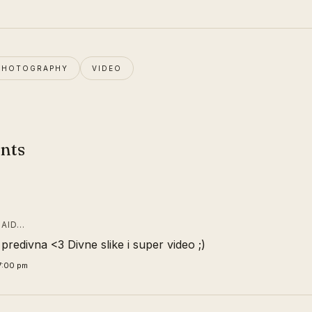
PHOTOGRAPHY
VIDEO
nts
AID…
e predivna <3 Divne slike i super video ;)
7:00 pm