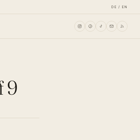
DE / EN
f 9