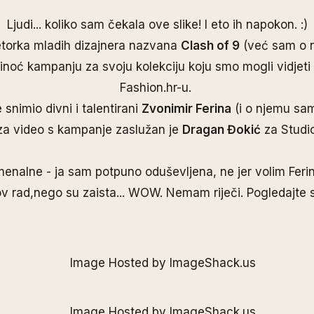
Ljudi... koliko sam čekala ove slike! I eto ih napokon. :)
etorka mladih dizajnera nazvana
Clash of 9
(već sam o n
 sinoć kampanju za svoju kolekciju koju smo mogli vidjet
Fashion.hr-u.
e snimio divni i talentirani
Zvonimir Ferina
(
i o njemu s
 za video s kampanje zaslužan je
Dragan Đokić
za Studi
enalne - ja sam potpuno oduševljena, ne jer volim Ferinu
ov rad,nego su zaista... WOW. Nemam riječi. Pogledajte 