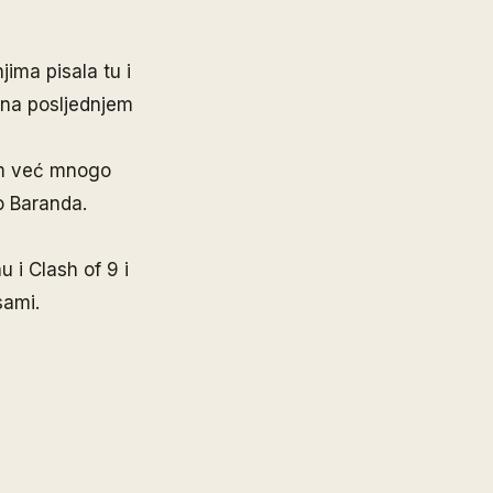
jima pisala
tu
i
i na posljednjem
am već mnogo
o Baranda.
 i Clash of 9 i
sami.