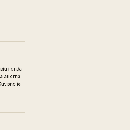
jaju i onda
a ali crna
Suvisno je