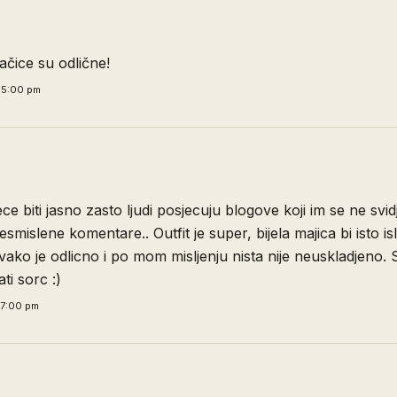
lačice su odlične!
05:00 pm
ce biti jasno zasto ljudi posjecuju blogove koji im se ne svid
esmislene komentare.. Outfit je super, bijela majica bi isto isl
vako je odlicno i po mom misljenju nista nije neuskladjeno. 
ti sorc :)
27:00 pm