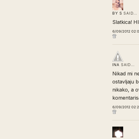
BY S
SAID…
Slatkica! H
6/09/2012 02:
INA
SAID…
Nikad mi ne
ostavljaju b
nikako, a o
komentarisa
6/09/2012 02: