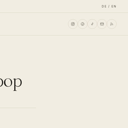
DE / EN
 pop