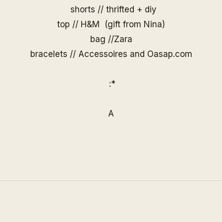
shorts // thrifted + diy
top // H&M (gift from Nina)
bag //Zara
bracelets // Accessoires and
Oasap.com
:*
A