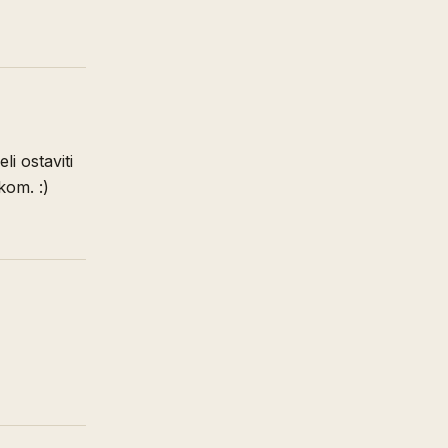
li ostaviti
kom. :)