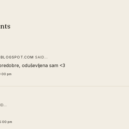
nts
E.BLOGSPOT.COM
SAID…
 predobre, oduševljena sam <3
9:00 pm
ID…
5:00 pm