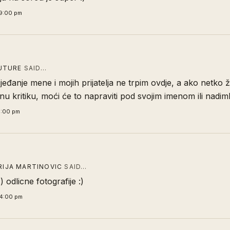
9:00 pm
UTURE
SAID…
jeđanje mene i mojih prijatelja ne trpim ovdje, a ako netko že
nu kritiku, moći će to napraviti pod svojim imenom ili nadim
1:00 pm
ARIJA MARTINOVIC
SAID…
) odlicne fotografije :)
44:00 pm