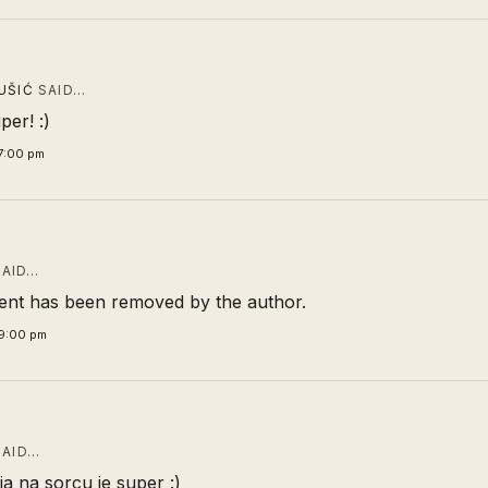
UŠIĆ
SAID…
per! :)
7:00 pm
AID…
nt has been removed by the author.
9:00 pm
AID…
ja na sorcu je super :)