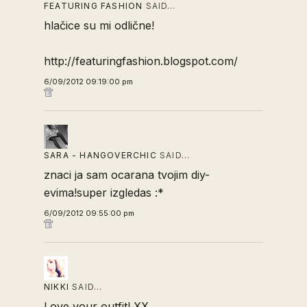
FEATURING FASHION
SAID…
hlačice su mi odlične!
http://featuringfashion.blogspot.com/
6/09/2012 09:19:00 pm
SARA - HANGOVERCHIC
SAID…
znaci ja sam ocarana tvojim diy-
evima!super izgledas :*
6/09/2012 09:55:00 pm
NIKKI
SAID…
Love your outfit! XX