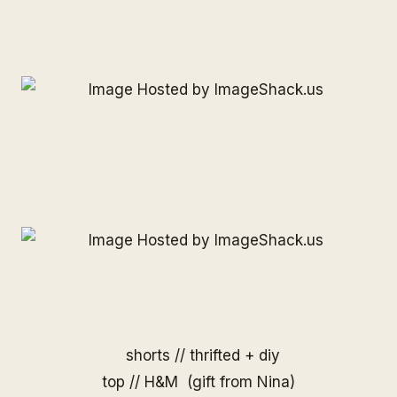
shorts // thrifted + diy
top // H&M (gift from Nina)