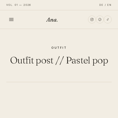
VOL. 01 — 2026
DE / EN
Ana
.
HOME
OUTFIT
FASHION
Outfit post // Pastel pop
LIFESTYLE
TRAVEL