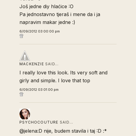
Još jedne diy hlaćice :O
Pa jednostavno tjeraš i mene da i ja
napravim makar jedne :)
6/09/2012 03:00:00 pm
MACKENZIE
SAID…
I really love this look. Its very soft and
girly and simple. I love that top
6/09/2012 03:01:00 pm
PSYCHOCOUTURE
SAID…
@jelena:D nije, budem stavila i taj :D :*