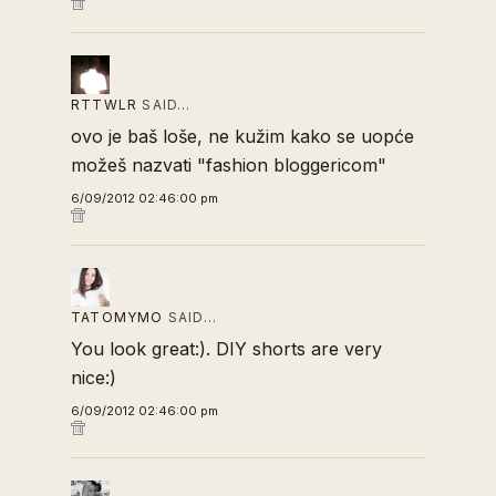
RTTWLR
SAID…
ovo je baš loše, ne kužim kako se uopće
možeš nazvati "fashion bloggericom"
6/09/2012 02:46:00 pm
TATOMYMO
SAID…
You look great:). DIY shorts are very
nice:)
6/09/2012 02:46:00 pm