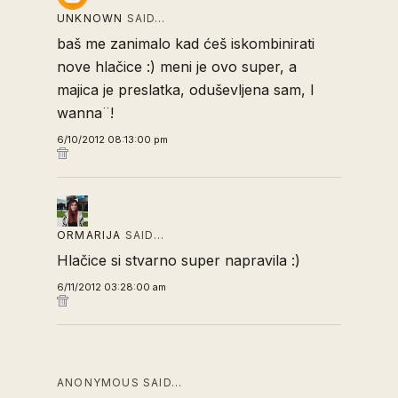
UNKNOWN
SAID…
baš me zanimalo kad ćeš iskombinirati
nove hlačice :) meni je ovo super, a
majica je preslatka, oduševljena sam, I
wanna¨!
6/10/2012 08:13:00 pm
ORMARIJA
SAID…
Hlačice si stvarno super napravila :)
6/11/2012 03:28:00 am
ANONYMOUS SAID…