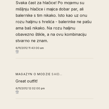
Svaka čast za hlačice! Po mojemu su
mišljnju hlačice i majica dobar par, ali
balernike s tim nikako. Isto kao uz onu
rozu haljinu s hrelića - balerinke ne pašu
ama baš nikako. Na rozu haljinu
obavezno štikle, a na ovu kombinaciju
stvarno ne znam.
6/11/2012 11:43:00 am
MAGAZYN O MODZIE
SAID…
Great outfit!
6/11/2012 12:02:00 pm