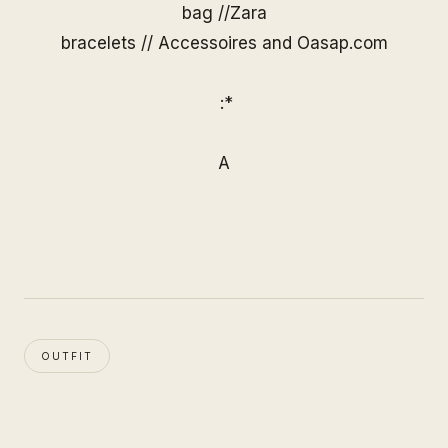
bag //Zara
bracelets // Accessoires and
Oasap.com
:*
A
OUTFIT