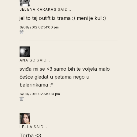
JELENA KARAKAS
SAID…
jel to taj outift iz trama :) meni je kul :)
6/09/2012 02:51:00 pm
ANA SC
SAID…
sviđa mi se <3 samo bih te voljela malo
češće gledat u petama nego u
balerinkama :*
6/09/2012 02:58:00 pm
LEJLA
SAID…
Torba <3