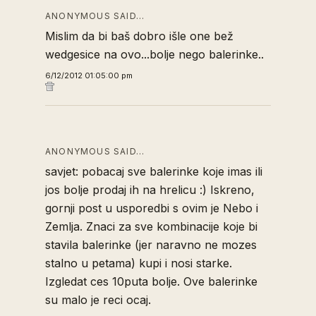
ANONYMOUS SAID…
Mislim da bi baš dobro išle one bež
wedgesice na ovo...bolje nego balerinke..
6/12/2012 01:05:00 pm
ANONYMOUS SAID…
savjet: pobacaj sve balerinke koje imas ili
jos bolje prodaj ih na hrelicu :) Iskreno,
gornji post u usporedbi s ovim je Nebo i
Zemlja. Znaci za sve kombinacije koje bi
stavila balerinke (jer naravno ne mozes
stalno u petama) kupi i nosi starke.
Izgledat ces 10puta bolje. Ove balerinke
su malo je reci ocaj.