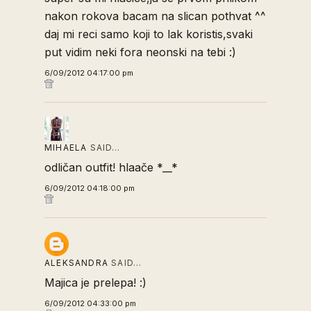
nakon rokova bacam na slican pothvat ^^
daj mi reci samo koji to lak koristis,svaki
put vidim neki fora neonski na tebi :)
6/09/2012 04:17:00 pm
MIHAELA
SAID…
odličan outfit! hlaače *__*
6/09/2012 04:18:00 pm
ALEKSANDRA
SAID…
Majica je prelepa! :)
6/09/2012 04:33:00 pm