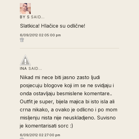
BY S
SAID…
Slatkica! Hlačice su odlične!
6/09/2012 02:05:00 pm
INA
SAID…
Nikad mi nece biti jasno zasto ljudi
posjecuju blogove koji im se ne svidjaju i
onda ostavljaju besmislene komentare..
Outfit je super, bijela majica bi isto isla ali
crna nikako, a ovako je odlicno i po mom
misljenju nista nije neuskladjeno. Suvisno
je komentarisati sorc :)
6/09/2012 02:27:00 pm