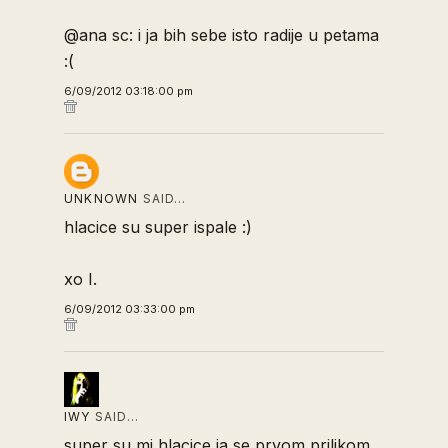
@ana sc: i ja bih sebe isto radije u petama
:(
6/09/2012 03:18:00 pm
UNKNOWN
SAID…
hlacice su super ispale :)
xo I.
6/09/2012 03:33:00 pm
IWY
SAID…
super su mi hlacice,ja se prvom prilikom