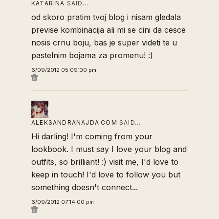
KATARINA
SAID…
od skoro pratim tvoj blog i nisam gledala
previse kombinacija ali mi se cini da cesce
nosis crnu boju, bas je super videti te u
pastelnim bojama za promenu! :)
6/09/2012 05:09:00 pm
ALEKSANDRANAJDA.COM
SAID…
Hi darling! I'm coming from your
lookbook. I must say I love your blog and
outfits, so brilliant! :) visit me, I'd love to
keep in touch! I'd love to follow you but
something doesn't connect...
6/09/2012 07:14:00 pm