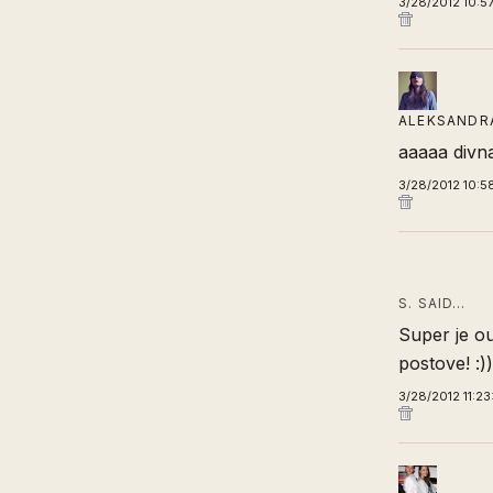
3/28/2012 10:5
ALEKSANDR
aaaaa divna
3/28/2012 10:5
S. SAID…
Super je ou
postove! :))
3/28/2012 11:2