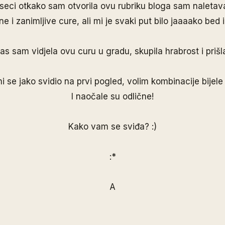
seci otkako sam otvorila ovu rubriku bloga sam naletav
e i zanimljive cure, ali mi je svaki put bilo jaaaako bed i
s sam vidjela ovu curu u gradu, skupila hrabrost i prišla
mi se jako svidio na prvi pogled, volim kombinacije bijele i
I naočale su odlične!
Kako vam se sviđa? :)
:*
A