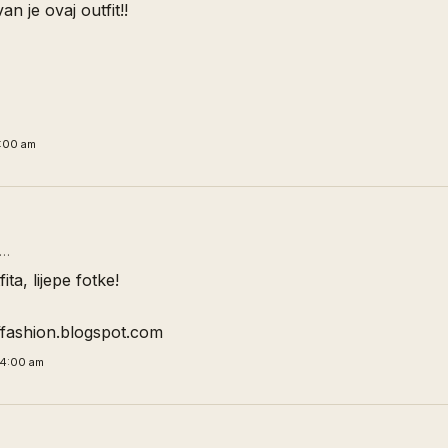
n je ovaj outfit!!
9:00 am
D…
ita, lijepe fotke!
offashion.blogspot.com
54:00 am