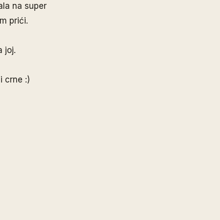
ala na super
m prići.
 joj.
 crne :)