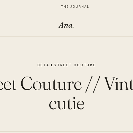
THE JOURNAL
Ana
.
DETAIL
STREET COUTURE
eet Couture // Vin
cutie