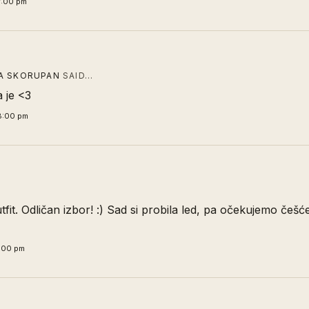
7:00 pm
A SKORUPAN
SAID…
 je <3
8:00 pm
tfit. Odličan izbor! :) Sad si probila led, pa očekujemo češ
3:00 pm