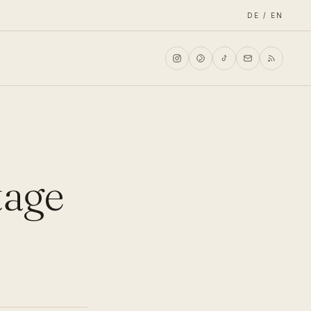
DE / EN
tage