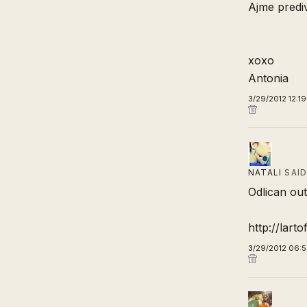
Ajme prediva
xoxo
Antonia
3/29/2012 12:1
NATALI
SAI
Odlican outf
http://lart
3/29/2012 06: