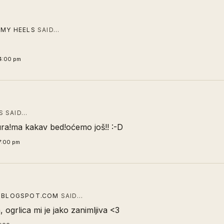
 MY HEELS
SAID…
4:00 pm
 SAID…
ura!ma kakav bed!oćemo još!! :-D
7:00 pm
E.BLOGSPOT.COM
SAID…
a, ogrlica mi je jako zanimljiva <3