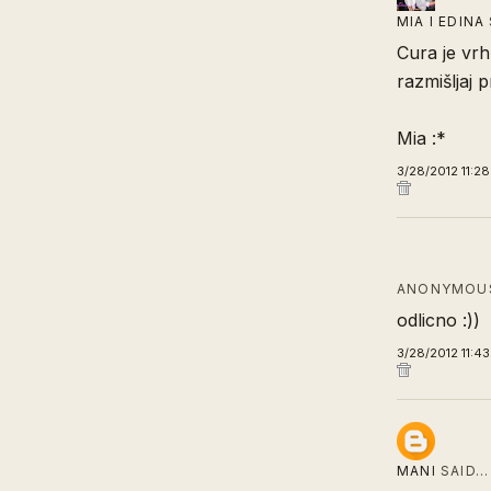
MIA I EDINA
Cura je vrh
razmišljaj p
Mia :*
3/28/2012 11:2
ANONYMOUS
odlicno :))
3/28/2012 11:4
MANI
SAID…