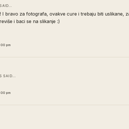
SAID…
! I bravo za fotografa, ovakve cure i trebaju biti uslikane, 
reviše i baci se na slikanje :)
8:00 pm
 SAID…
3:00 pm