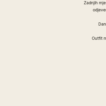
Zadnjih mje
odjeven
Dana
Outfit 