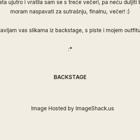
ta ujutro i vratila sam se s treće večeri, pa neću duljiti
moram naspavati za sutrašnju, finalnu, večer! :)
avljam vas slikama iz backstage, s piste i mojem outfitu
:*
BACKSTAGE