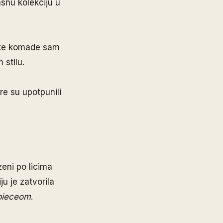
snu kolekciju u
neke komade sam
 stilu.
e su upotpunili
zeni po licima
u je zatvorila
pieceom
.