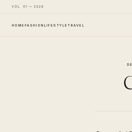
VOL. 01 — 2026
HOME
FASHION
LIFESTYLE
TRAVEL
D
C