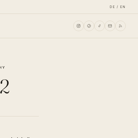
DE / EN
HY
 2