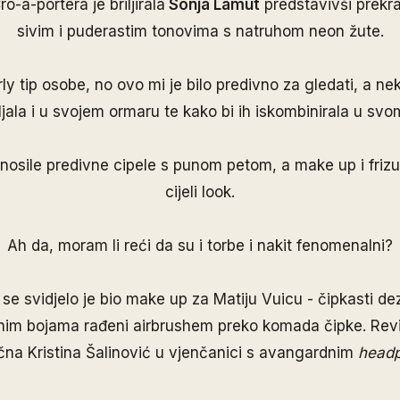
o-a-portera je briljirala
Sonja Lamut
predstavivši prekra
sivim i puderastim tonovima s natruhom neon žute.
rly tip osobe, no ovo mi je bilo predivno za gledati, a 
jala i u svojem ormaru te kako bi ih iskombinirala u svom
osile predivne cipele s punom petom, a make up i frizur
cijeli look.
Ah da, moram li reći da su i torbe i nakit fenomenalni?
se svidjelo je bio make up za Matiju Vuicu - čipkasti de
im bojama rađeni airbrushem preko komada čipke. Revij
čna Kristina Šalinović u vjenčanici s avangardnim
head