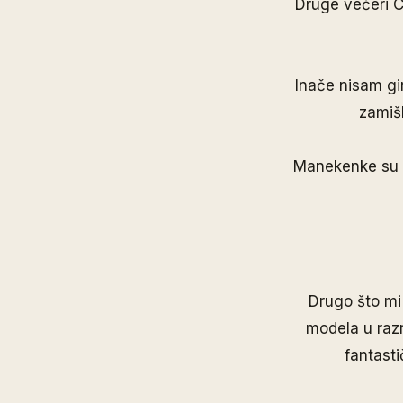
Druge večeri Cr
Inače nisam gi
zamišl
Manekenke su n
Drugo što mi 
modela u razn
fantasti