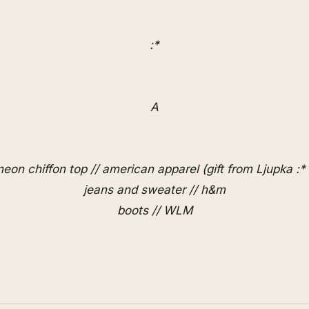
:*
A
neon chiffon top // american apparel (gift from Ljupka :* 
jeans and sweater // h&m
boots // WLM