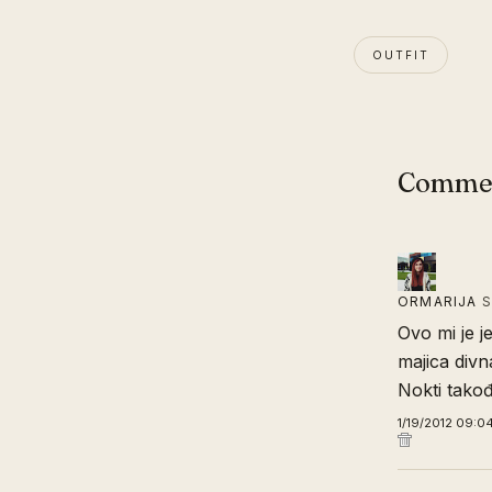
OUTFIT
Comme
ORMARIJA
S
Ovo mi je j
majica divn
Nokti takođ
1/19/2012 09:0