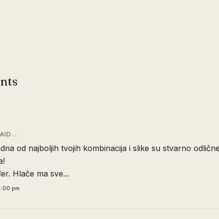
nts
AID…
edna od najboljih tvojih kombinacija i slike su stvarno odlič
a!
er. Hlače ma sve...
4:00 pm