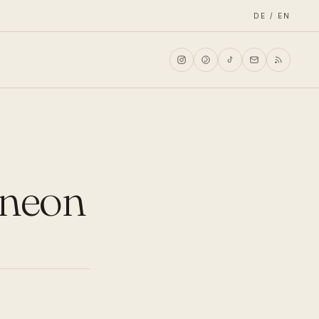
DE / EN
f neon