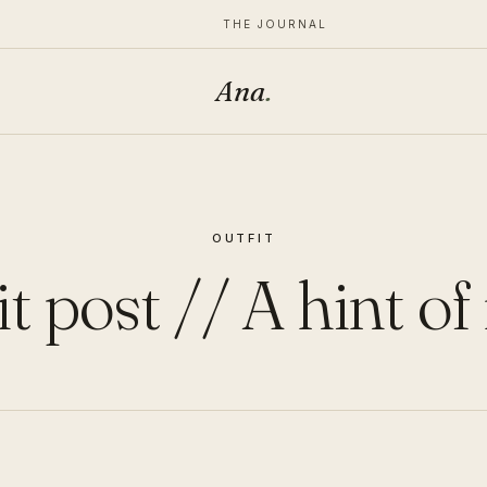
THE JOURNAL
Ana
.
OUTFIT
t post // A hint o