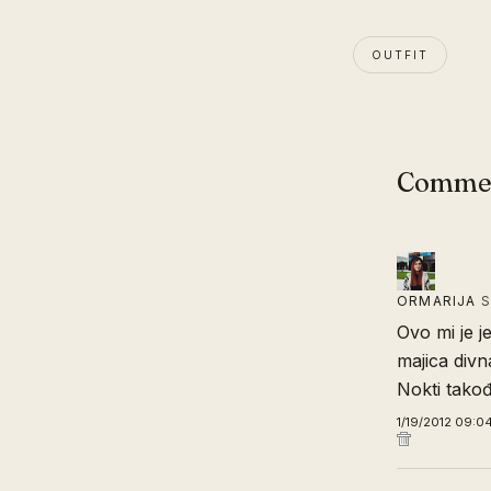
OUTFIT
Comme
ORMARIJA
S
Ovo mi je j
majica divn
Nokti takođ
1/19/2012 09:0