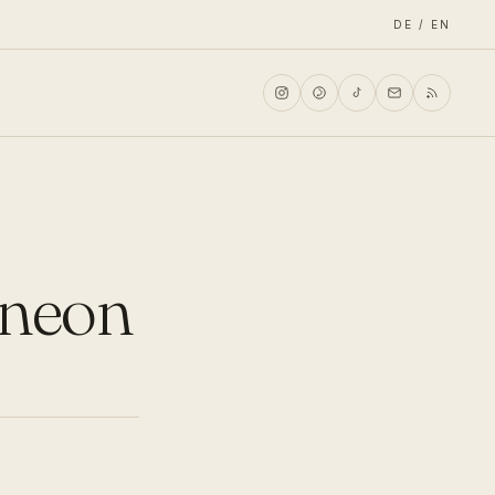
DE / EN
f neon