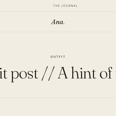
THE JOURNAL
Ana
.
OUTFIT
t post // A hint o