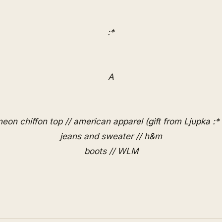
:*
A
neon chiffon top // american apparel (gift from Ljupka :* 
jeans and sweater // h&m
boots // WLM