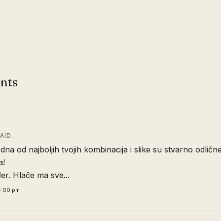
nts
AID…
edna od najboljih tvojih kombinacija i slike su stvarno odlič
a!
er. Hlače ma sve...
4:00 pm