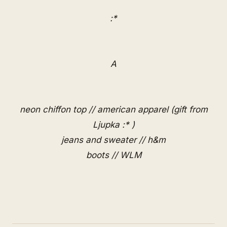
:*
A
neon chiffon top // american apparel (gift from
Ljupka :* )
jeans and sweater // h&m
boots // WLM