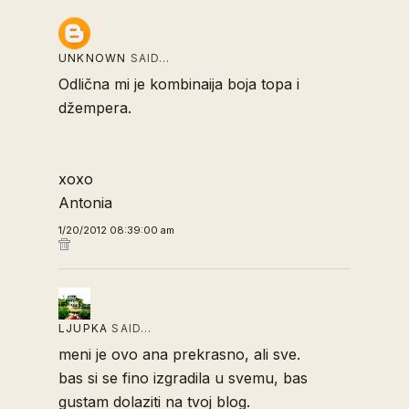
UNKNOWN
SAID…
Odlična mi je kombinaija boja topa i
džempera.
xoxo
Antonia
1/20/2012 08:39:00 am
LJUPKA
SAID…
meni je ovo ana prekrasno, ali sve.
bas si se fino izgradila u svemu, bas
gustam dolaziti na tvoj blog.