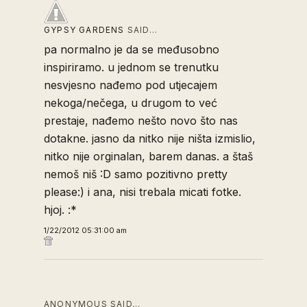
GYPSY GARDENS
SAID…
pa normalno je da se međusobno
inspiriramo. u jednom se trenutku
nesvjesno nađemo pod utjecajem
nekoga/nečega, u drugom to već
prestaje, nađemo nešto novo što nas
dotakne. jasno da nitko nije ništa izmislio,
nitko nije orginalan, barem danas. a štaš
nemoš niš :D samo pozitivno pretty
please:) i ana, nisi trebala micati fotke.
hjoj. :*
1/22/2012 05:31:00 am
ANONYMOUS SAID…