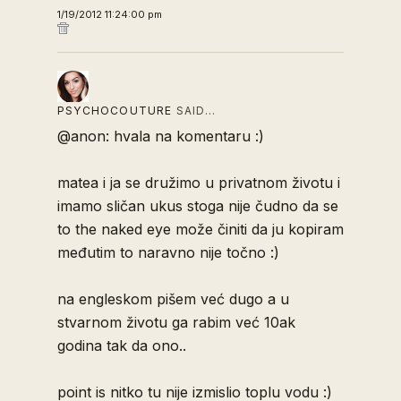
1/19/2012 11:24:00 pm
PSYCHOCOUTURE
SAID…
@anon: hvala na komentaru :)
matea i ja se družimo u privatnom životu i
imamo sličan ukus stoga nije čudno da se
to the naked eye može činiti da ju kopiram
međutim to naravno nije točno :)
na engleskom pišem već dugo a u
stvarnom životu ga rabim već 10ak
godina tak da ono..
point is nitko tu nije izmislio toplu vodu :)