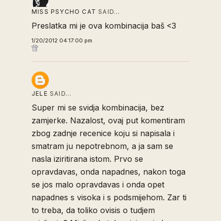
MISS PSYCHO CAT
SAID…
Preslatka mi je ova kombinacija baš <3
1/20/2012 04:17:00 pm
JELE
SAID…
Super mi se svidja kombinacija, bez
zamjerke. Nazalost, ovaj put komentiram
zbog zadnje recenice koju si napisala i
smatram ju nepotrebnom, a ja sam se
nasla iziritirana istom. Prvo se
opravdavas, onda napadnes, nakon toga
se jos malo opravdavas i onda opet
napadnes s visoka i s podsmijehom. Zar ti
to treba, da toliko ovisis o tudjem