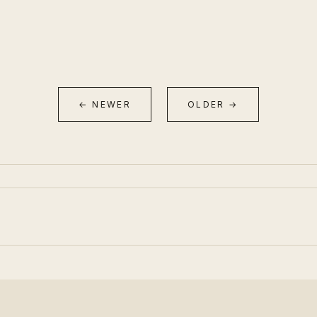
← NEWER
OLDER →