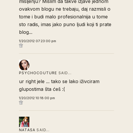
misljenju? Mislim da takve izjave jednom
ovakvom blogu ne trebaju, daj razmisli o
tome i budi malo profesionalnija u tome
sto radis, imas jako puno ljudi koji ti prate
blog...
1/20/2012 07:23:00 pm
PSYCHOCOUTURE
SAID…
ur right jele ... tako se lako iživciram
glupostima šta ćeš :(
1/20/2012 10:18:00 pm
NATASA
SAID…