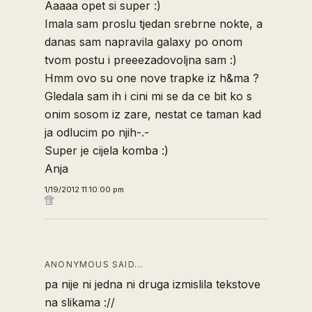
Aaaaa opet si super :)
Imala sam proslu tjedan srebrne nokte, a
danas sam napravila galaxy po onom
tvom postu i preeezadovoljna sam :)
Hmm ovo su one nove trapke iz h&ma ?
Gledala sam ih i cini mi se da ce bit ko s
onim sosom iz zare, nestat ce taman kad
ja odlucim po njih-.-
Super je cijela komba :)
Anja
1/19/2012 11:10:00 pm
ANONYMOUS SAID…
pa nije ni jedna ni druga izmislila tekstove
na slikama ://