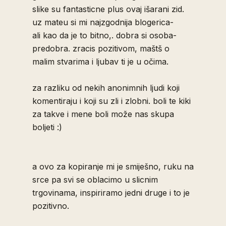
slike su fantasticne plus ovaj išarani zid.
uz mateu si mi najzgodnija blogerica-
ali kao da je to bitno,. dobra si osoba-
predobra. zracis pozitivom, maštš o
malim stvarima i ljubav ti je u očima.
za razliku od nekih anonimnih ljudi koji
komentiraju i koji su zli i zlobni. boli te kiki
za takve i mene boli može nas skupa
boljeti :)
a ovo za kopiranje mi je smiješno, ruku na
srce pa svi se oblacimo u slicnim
trgovinama, inspiriramo jedni druge i to je
pozitivno.