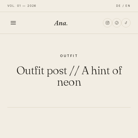
VOL. 01 — 2026
DE / EN
Ana
.
HOME
OUTFIT
FASHION
Outfit post // A hint of
LIFESTYLE
neon
TRAVEL