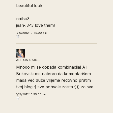
beautiful look!
nails<3
jean<3<3 love them!
1/19/2012 10:45:00 pm
ALEXIS
SAID…
Mnogo mi se dopada kombinacija! A i
Bukovski me naterao da komentarišem
mada već duže vrijeme redovno pratim
tvoj blog :) sve pohvale zaista :))) za sve
1/19/2012 10:55:00 pm