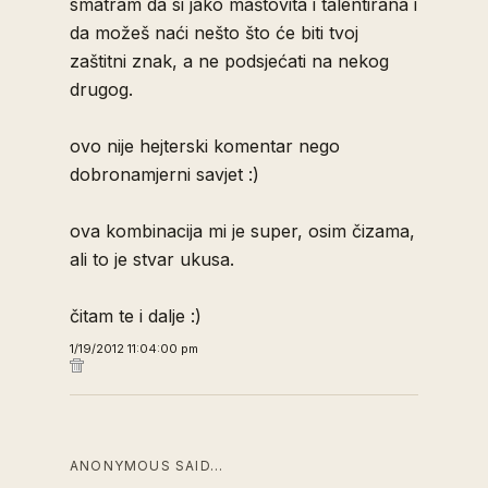
smatram da si jako maštovita i talentirana i
da možeš naći nešto što će biti tvoj
zaštitni znak, a ne podsjećati na nekog
drugog.
ovo nije hejterski komentar nego
dobronamjerni savjet :)
ova kombinacija mi je super, osim čizama,
ali to je stvar ukusa.
čitam te i dalje :)
1/19/2012 11:04:00 pm
ANONYMOUS SAID…