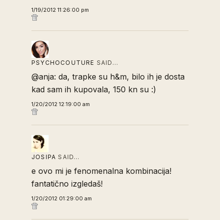
1/19/2012 11:26:00 pm
PSYCHOCOUTURE
SAID…
@anja: da, trapke su h&m, bilo ih je dosta
kad sam ih kupovala, 150 kn su :)
1/20/2012 12:19:00 am
JOSIPA
SAID…
e ovo mi je fenomenalna kombinacija!
fantatično izgledaš!
1/20/2012 01:29:00 am