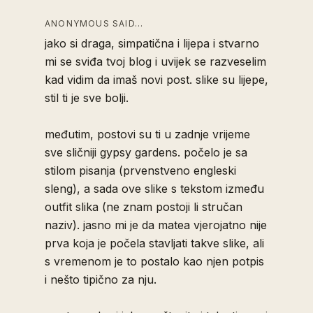
ANONYMOUS SAID…
jako si draga, simpatična i lijepa i stvarno
mi se sviđa tvoj blog i uvijek se razveselim
kad vidim da imaš novi post. slike su lijepe,
stil ti je sve bolji.
međutim, postovi su ti u zadnje vrijeme
sve sličniji gypsy gardens. počelo je sa
stilom pisanja (prvenstveno engleski
sleng), a sada ove slike s tekstom između
outfit slika (ne znam postoji li stručan
naziv). jasno mi je da matea vjerojatno nije
prva koja je počela stavljati takve slike, ali
s vremenom je to postalo kao njen potpis
i nešto tipično za nju.