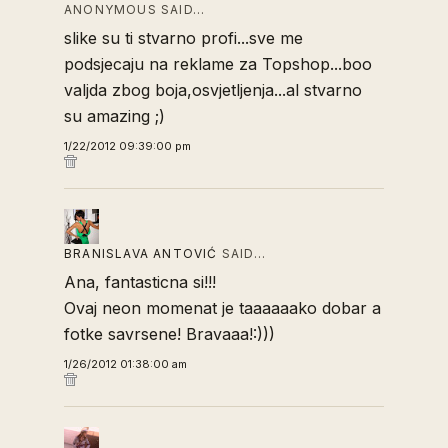
ANONYMOUS SAID…
slike su ti stvarno profi...sve me
podsjecaju na reklame za Topshop...boo
valjda zbog boja,osvjetljenja...al stvarno
su amazing ;)
1/22/2012 09:39:00 pm
BRANISLAVA ANTOVIĆ
SAID…
Ana, fantasticna si!!!
Ovaj neon momenat je taaaaaako dobar a
fotke savrsene! Bravaaa!:)))
1/26/2012 01:38:00 am