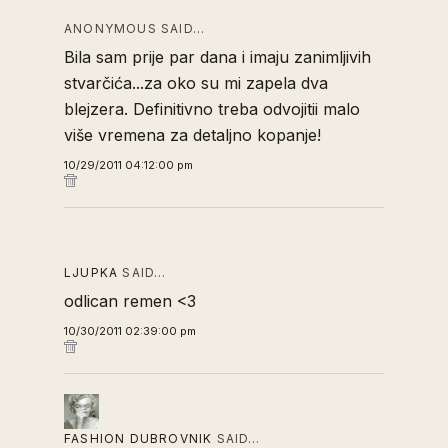
ANONYMOUS SAID…
Bila sam prije par dana i imaju zanimljivih
stvarčića...za oko su mi zapela dva
blejzera. Definitivno treba odvojitii malo
više vremena za detaljno kopanje!
10/29/2011 04:12:00 pm
LJUPKA
SAID…
odlican remen <3
10/30/2011 02:39:00 pm
FASHION DUBROVNIK
SAID…