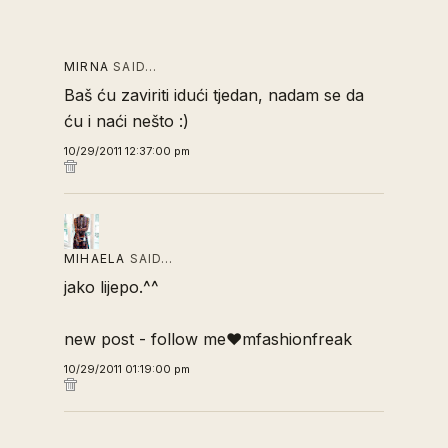
MIRNA
SAID…
Baš ću zaviriti idući tjedan, nadam se da
ću i naći nešto :)
10/29/2011 12:37:00 pm
MIHAELA
SAID…
jako lijepo.^^
new post - follow me♥mfashionfreak
10/29/2011 01:19:00 pm