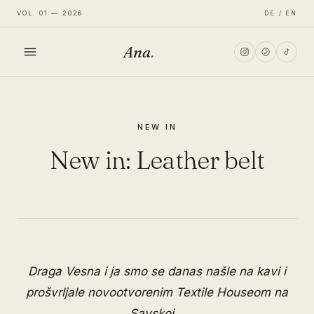
VOL. 01 — 2026
DE / EN
Ana
.
HOME
NEW IN
FASHION
New in: Leather belt
LIFESTYLE
TRAVEL
Draga
Vesna
i ja smo se danas našle na kavi i
prošvrljale novootvorenim Textile Houseom na
Savskoj...