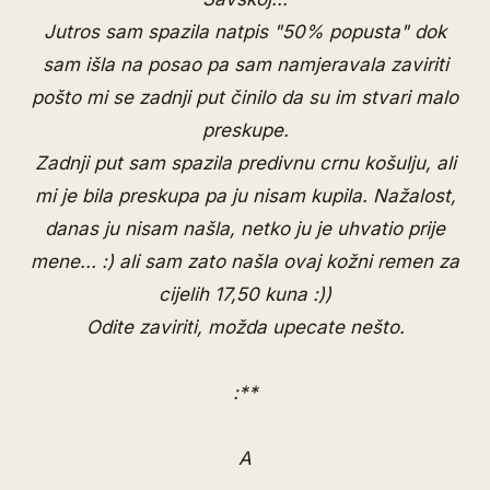
Jutros sam spazila natpis "50% popusta" dok
sam išla na posao pa sam namjeravala zaviriti
pošto mi se zadnji put činilo da su im stvari malo
preskupe.
Zadnji put sam spazila predivnu crnu košulju, ali
mi je bila preskupa pa ju nisam kupila. Nažalost,
danas ju nisam našla, netko ju je uhvatio prije
mene... :) ali sam zato našla ovaj kožni remen za
cijelih 17,50 kuna :))
Odite zaviriti, možda upecate nešto.
:**
A