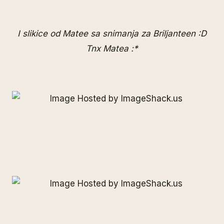
I slikice od Matee sa snimanja za Briljanteen :D
Tnx Matea :*