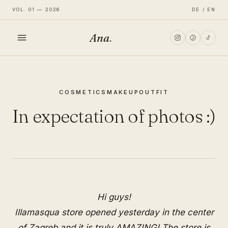
VOL. 01 — 2026
DE / EN
Ana
.
HOME
COSMETICS
MAKEUP
OUTFIT
FASHION
In expectation of photos :)
LIFESTYLE
TRAVEL
Hi guys!
Illamasqua
store opened yesterday in the center
of Zagreb and it is truly AMAZING! The store is