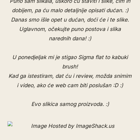
Puno sam slikala, uskoro ću staviti i slike, čim ih
dobijem, pa ću malo detaljnije opisati dućan. :)
Danas smo išle opet u dućan, doći će i te slike.
Uglavnom, očekujte puno postova i slika
narednih dana! :)
U ponedjeljak mi je stigao
Sigma
flat to kabuki
brush!
Kad ga istestiram, dat ću i review, možda snimim
i video, ako će web cam biti poslušan :D :)
Evo slikica samog proizvoda. :)