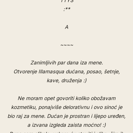
TTYS
:**
A
~~~~
Zanimljivih par dana iza mene.
Otvorenje
Illamasqua
dućana, posao, šetnje,
kave, druženja :)
Ne moram opet govoriti koliko obožavam
kozmetiku, ponajviše delorativnu i ovo sinoć je
bio raj za mene. Dućan je prostran i lijepo uređen,
a izvana izgleda zaista moćno! :)