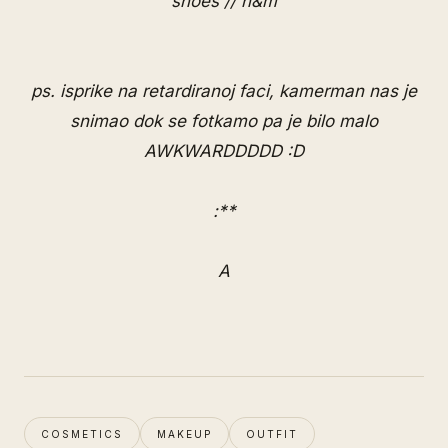
shoes // h&m
ps. isprike na retardiranoj faci, kamerman nas je
snimao dok se fotkamo pa je bilo malo
AWKWARDDDDD :D
:**
A
COSMETICS
MAKEUP
OUTFIT