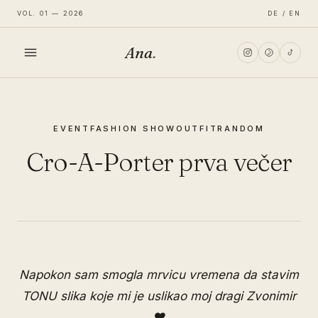
VOL. 01 — 2026
DE / EN
Ana
.
HOME
EVENT
FASHION SHOW
OUTFIT
RANDOM
FASHION
Cro-A-Porter prva večer
LIFESTYLE
TRAVEL
Napokon sam smogla mrvicu vremena da stavim
TONU slika koje mi je uslikao moj dragi Zvonimir
♥