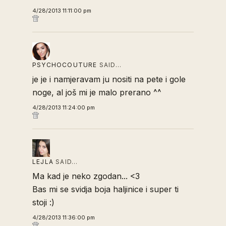
4/28/2013 11:11:00 pm
PSYCHOCOUTURE
SAID…
je je i namjeravam ju nositi na pete i gole
noge, al još mi je malo prerano ^^
4/28/2013 11:24:00 pm
LEJLA
SAID…
Ma kad je neko zgodan... <3
Bas mi se svidja boja haljinice i super ti
stoji :)
4/28/2013 11:36:00 pm