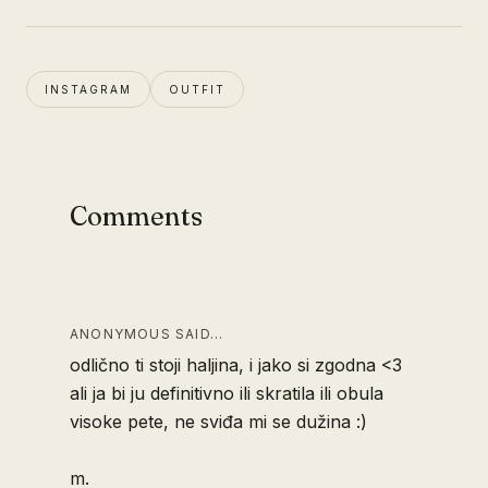
INSTAGRAM
OUTFIT
Comments
ANONYMOUS SAID…
odlično ti stoji haljina, i jako si zgodna <3
ali ja bi ju definitivno ili skratila ili obula
visoke pete, ne sviđa mi se dužina :)
m.