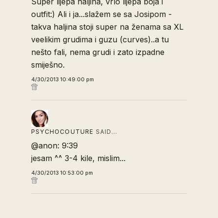
Super lijepa haljina, vrlo lijepa boja i
outfit:) Ali i ja...slažem se sa Josipom -
takva haljina stoji super na ženama sa XL
veelikim grudima i guzu (curves)..a tu
nešto fali, nema grudi i zato izpadne
smiješno.
4/30/2013 10:49:00 pm
PSYCHOCOUTURE
SAID…
@anon: 9:39
jesam ^^ 3-4 kile, mislim...
4/30/2013 10:53:00 pm