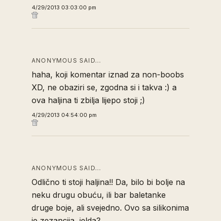
4/29/2013 03:03:00 pm
ANONYMOUS SAID…
haha, koji komentar iznad za non-boobs
XD, ne obaziri se, zgodna si i takva :) a
ova haljina ti zbilja lijepo stoji ;)
4/29/2013 04:54:00 pm
ANONYMOUS SAID…
Odlično ti stoji haljina!! Da, bilo bi bolje na
neku drugu obuću, ili bar baletanke
druge boje, ali svejedno. Ovo sa silikonima
je zezancija, jelda?