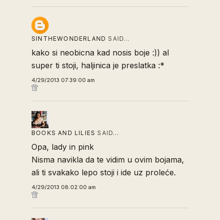
SINTHEWONDERLAND
SAID…
kako si neobicna kad nosis boje :)) al
super ti stoji, haljinica je preslatka :*
4/29/2013 07:39:00 am
BOOKS AND LILIES
SAID…
Opa, lady in pink
Nisma navikla da te vidim u ovim bojama,
ali ti svakako lepo stoji i ide uz proleće.
4/29/2013 08:02:00 am