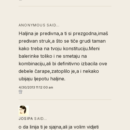
ANONYMOUS SAID…
Haljina je predivna,a ti si prezgodna,imaš
predivan struk,a što se tiče grudi taman
kako treba na tvoju konstituciju.Meni
balerinke toliko i ne smetaju na
kombinaciju,ali bi definitivno izbacila ove
debele čarape,zatoplilo je,a i nekako
ubijaju ljepotu haljine.
4/30/2013 11:12:00 am
JOSIPA
SAID…
o da linija ti je sjajna,ali ja volim vidjeti