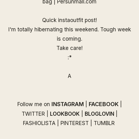
bag |
Persunmall.com
Quick instaoutfit post!
I'm totally hibernating this weekend. Tough week
is coming.
Take care!
:*
A
INSTAGRAM
FACEBOOK
Follow me on
|
|
TWITTER
|
LOOKBOOK
|
BLOGLOVIN
|
FASHIOLISTA
|
PINTEREST
|
TUMBLR