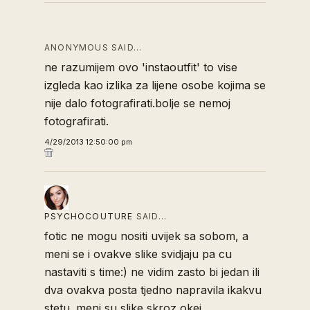
ANONYMOUS SAID…
ne razumijem ovo 'instaoutfit' to vise
izgleda kao izlika za lijene osobe kojima se
nije dalo fotografirati.bolje se nemoj
fotografirati.
4/29/2013 12:50:00 pm
PSYCHOCOUTURE
SAID…
fotic ne mogu nositi uvijek sa sobom, a
meni se i ovakve slike svidjaju pa cu
nastaviti s time:) ne vidim zasto bi jedan ili
dva ovakva posta tjedno napravila ikakvu
stetu. meni su slike skroz okej...