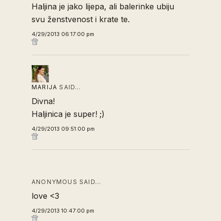
Haljina je jako lijepa, ali balerinke ubiju
svu ženstvenost i krate te.
4/29/2013 06:17:00 pm
MARIJA
SAID…
Divna!
Haljinica je super! ;)
4/29/2013 09:51:00 pm
ANONYMOUS SAID…
love <3
4/29/2013 10:47:00 pm