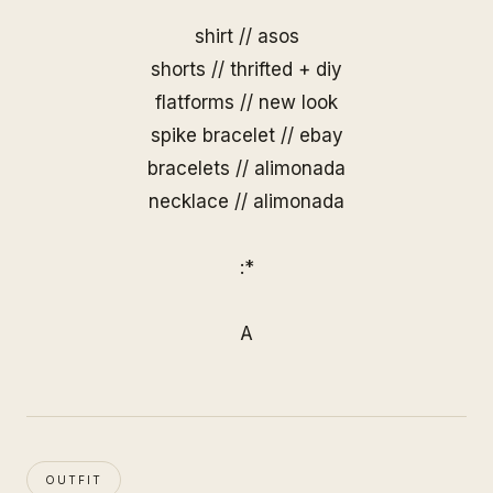
shirt // asos
shorts // thrifted + diy
flatforms // new look
spike bracelet // ebay
bracelets //
alimonada
necklace //
alimonada
:*
A
OUTFIT