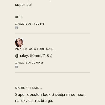
super su!
xo I.
7/19/2012 06:13:00 pm
PSYCHOCOUTURE
SAID…
@naley: 50mm/f1.8 :)
7/19/2012 07:20:00 pm
MARINA :)
SAID…
Super opusten look :) svidja mi se neon
narukvica, razbija ga.