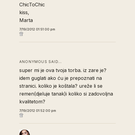
ChicToChic
kiss,
Marta
7/19/2012 01:51:00 pm
ANONYMOUS SAID…
super mi je ova tvoja torba. iz zare je?
idem guglati ako ću je prepoznati na
stranici. koliko je koštala? ureže li se
remen(djeluje tanak)i koliko si zadovoljna
kvalitetom?
7/19/2012 01:52:00 pm