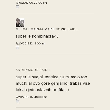
7/19/2012 09:29:00 pm
MILICA I MARIJA MARTINOVIC
SAID…
super je kombinacija<3
7/20/2012 12:15:00 am
ANONYMOUS SAID…
super je sve,ali tenisice su mi malo too
much! al ovo gore genijalno! trabaš više
takvih jednostavnih outfita. :)
7/20/2012 07:49:00 pm