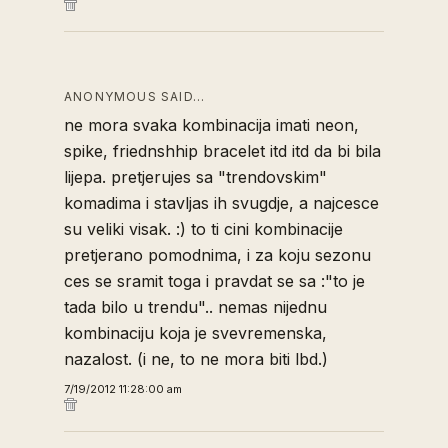
ANONYMOUS SAID…
ne mora svaka kombinacija imati neon,
spike, friednshhip bracelet itd itd da bi bila
lijepa. pretjerujes sa "trendovskim"
komadima i stavljas ih svugdje, a najcesce
su veliki visak. :) to ti cini kombinacije
pretjerano pomodnima, i za koju sezonu
ces se sramit toga i pravdat se sa :"to je
tada bilo u trendu".. nemas nijednu
kombinaciju koja je svevremenska,
nazalost. (i ne, to ne mora biti lbd.)
7/19/2012 11:28:00 am