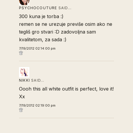
PSYCHOCOUTURE
SAID…
300 kuna je torba :)
remen se ne urezuje previše osim ako ne
tegliš gro stvari :D zadovoljna sam
kvalitetom, za sada :)
7/19/2012 02:14:00 pm
NIKKI
SAID…
Oooh this all white outfit is perfect, love it!
Xx
7/19/2012 02:19:00 pm