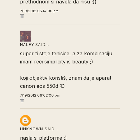
prethodnom si navela da nisu ;))
7/19/2012 05:14:00 pm
NALEY
SAID…
super ti stoje tenisice, a za kombinaciju
imam reći simplicity is beauty ;)
koji objektiv koristiš, znam da je aparat
canon eos 550d :D
7/19/2012 06:02:00 pm
UNKNOWN
SAID…
nasla si platforme :)