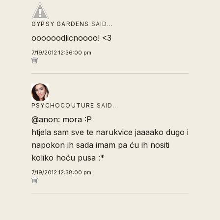
GYPSY GARDENS
SAID…
oooooodlicnoooo! <3
7/19/2012 12:36:00 pm
PSYCHOCOUTURE
SAID…
@anon: mora :P
htjela sam sve te narukvice jaaaako dugo i
napokon ih sada imam pa ću ih nositi
koliko hoću pusa :*
7/19/2012 12:38:00 pm