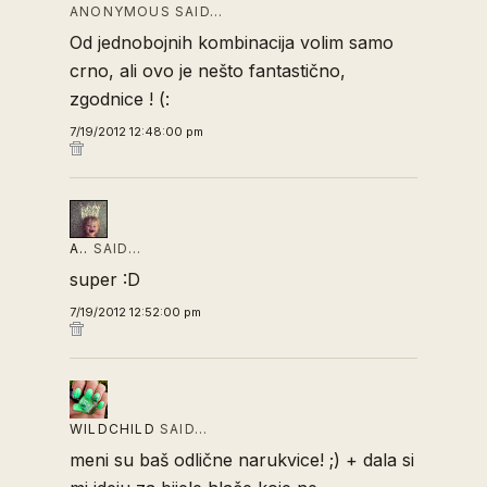
ANONYMOUS SAID…
Od jednobojnih kombinacija volim samo
crno, ali ovo je nešto fantastično,
zgodnice ! (:
7/19/2012 12:48:00 pm
A..
SAID…
super :D
7/19/2012 12:52:00 pm
WILDCHILD
SAID…
meni su baš odlične narukvice! ;) + dala si