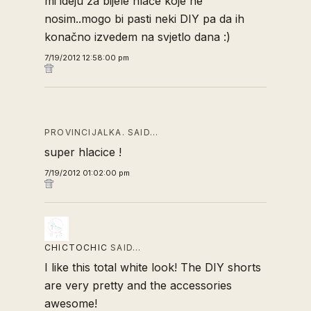
mi ideju za bijele hlače koje ne
nosim..mogo bi pasti neki DIY pa da ih
konačno izvedem na svjetlo dana :)
7/19/2012 12:58:00 pm
PROVINCIJALKA. SAID…
super hlacice !
7/19/2012 01:02:00 pm
CHICTOCHIC
SAID…
I like this total white look! The DIY shorts
are very pretty and the accessories
awesome!