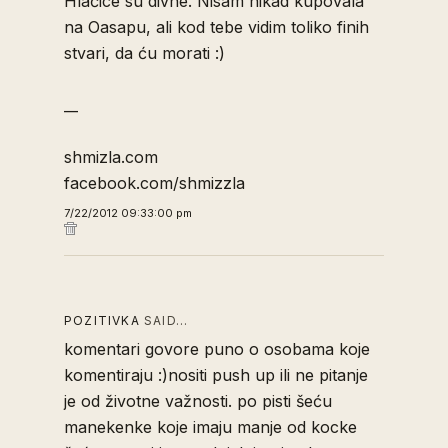
Hlačice su divne. Nisam nikad kupovala
na Oasapu, ali kod tebe vidim toliko finih
stvari, da ću morati :)
__
shmizla.com
facebook.com/shmizzla
7/22/2012 09:33:00 pm
POZITIVKA
SAID…
komentari govore puno o osobama koje
komentiraju :)nositi push up ili ne pitanje
je od životne važnosti. po pisti šeću
manekenke koje imaju manje od kocke