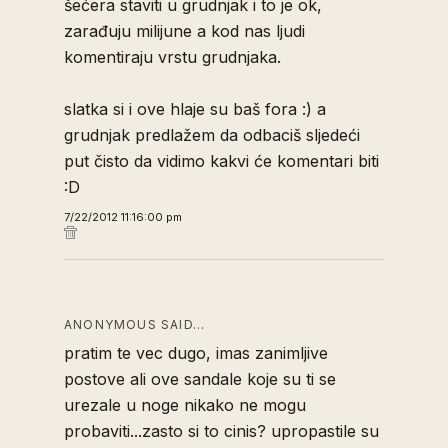
šećera staviti u grudnjak i to je ok,
zarađuju milijune a kod nas ljudi
komentiraju vrstu grudnjaka.
slatka si i ove hlaje su baš fora :) a
grudnjak predlažem da odbaciš sljedeći
put čisto da vidimo kakvi će komentari biti
:D
7/22/2012 11:16:00 pm
ANONYMOUS SAID…
pratim te vec dugo, imas zanimljive
postove ali ove sandale koje su ti se
urezale u noge nikako ne mogu
probaviti...zasto si to cinis? upropastile su