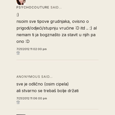
PSYCHOCOUTURE
SAID…
:)
nsoim sve tipove grudnjaka, ovisno o
prigodi/odjeći/stupnju vrućine :D itd .. :) al
nemam ti ja bogznašto za stavit u njih pa
ono :D
7/21/2012 11:02:00 pm
ANONYMOUS SAID…
sve je odlično (osim cipela)
ali stvarno se trebaš bolje držati
7/21/2012 11:06:00 pm