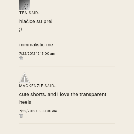
TEA
SAID…
hlačice su pre!
;)
minimalistic me
7/22/2012 12:15:00 am
MACKENZIE
SAID…
cute shorts. and i love the transparent
heels
7/22/2012 05:33:00 am