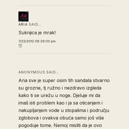
ARIA
SAID…
Suknjica je mrak!
7/22/2012 08:29:00 pm
ANONYMOUS SAID…
Ana sve je super osim tih sandala stvarno
su grozne, tj ružno i nezdravo izgleda
kako ti se urežu u noge. Djeluje mi da
imaš isti problem kao i ja sa oticanjem i
nakupljanjem vode u stopalima i području
zglobova i ovakva obuća samo još više
pogoduje tome. Nemoj misliti da je ovo