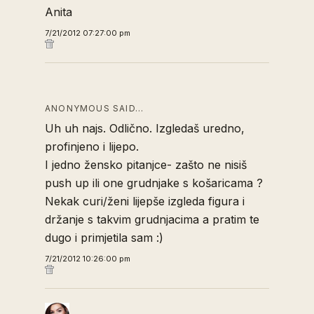
Anita
7/21/2012 07:27:00 pm
ANONYMOUS SAID…
Uh uh najs. Odlično. Izgledaš uredno,
profinjeno i lijepo.
I jedno žensko pitanjce- zašto ne nisiš
push up ili one grudnjake s košaricama ?
Nekak curi/ženi lijepše izgleda figura i
držanje s takvim grudnjacima a pratim te
dugo i primjetila sam :)
7/21/2012 10:26:00 pm