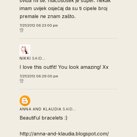
sviđa mi se. hlačošosek je super. nekak
imam uvijek osjećaj da su ti cipele broj
premale ne znam zašto.
7/21/2012 06:23:00 pm
NIKKI
SAID…
I love this outfit! You look amazing! Xx
7/21/2012 06:29:00 pm
ANNA AND KLAUDIA
SAID…
Beautiful bracelets :)
http://anna-and-klaudia.blogspot.com/