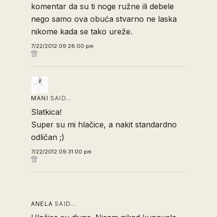
komentar da su ti noge ružne ili debele
nego samo ova obuća stvarno ne laska
nikome kada se tako ureže.
7/22/2012 09:28:00 pm
MANI
SAID…
Slatkica!
Super su mi hlačice, a nakit standardno
odličan ;)
7/22/2012 09:31:00 pm
ANELA
SAID…