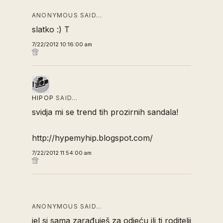
ANONYMOUS SAID…
slatko :) T
7/22/2012 10:16:00 am
HIPOP
SAID…
svidja mi se trend tih prozirnih sandala!
http://hypemyhip.blogspot.com/
7/22/2012 11:54:00 am
ANONYMOUS SAID…
jel si sama zarađuješ za odjeću ili ti roditelji