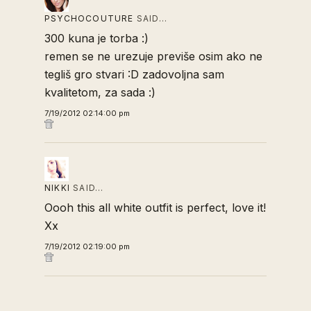
PSYCHOCOUTURE
SAID…
300 kuna je torba :)
remen se ne urezuje previše osim ako ne
tegliš gro stvari :D zadovoljna sam
kvalitetom, za sada :)
7/19/2012 02:14:00 pm
NIKKI
SAID…
Oooh this all white outfit is perfect, love it!
Xx
7/19/2012 02:19:00 pm