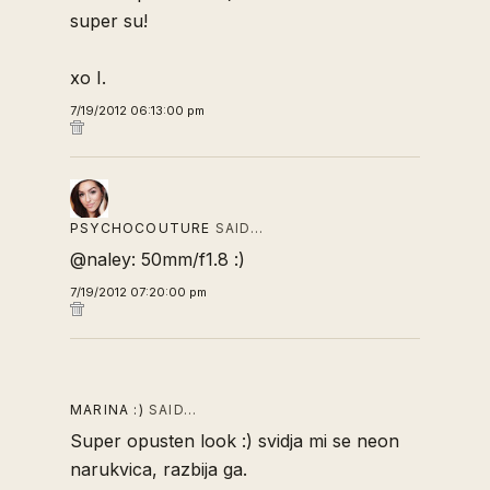
super su!
xo I.
7/19/2012 06:13:00 pm
PSYCHOCOUTURE
SAID…
@naley: 50mm/f1.8 :)
7/19/2012 07:20:00 pm
MARINA :)
SAID…
Super opusten look :) svidja mi se neon
narukvica, razbija ga.