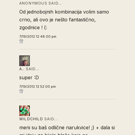
ANONYMOUS SAID…
Od jednobojnih kombinacija volim samo
crno, ali ovo je nešto fantastično,
zgodnice ! (:
7/19/2012 12:48:00 pm
A..
SAID…
super :D
7/19/2012 12:52:00 pm
WILDCHILD
SAID…
meni su baš odlične narukvice! ;) + dala si