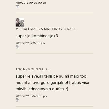
7/19/2012 09:29:00 pm
MILICA I MARIJA MARTINOVIC
SAID…
super je kombinacija<3
7/20/2012 12:15:00 am
ANONYMOUS SAID…
super je sve,ali tenisice su mi malo too
much! al ovo gore genijalno! trabaš više
takvih jednostavnih outfita. :)
7/20/2012 07:49:00 pm