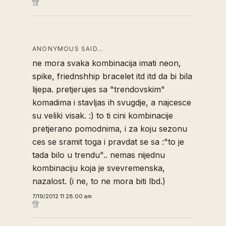
ANONYMOUS SAID…
ne mora svaka kombinacija imati neon,
spike, friednshhip bracelet itd itd da bi bila
lijepa. pretjerujes sa "trendovskim"
komadima i stavljas ih svugdje, a najcesce
su veliki visak. :) to ti cini kombinacije
pretjerano pomodnima, i za koju sezonu
ces se sramit toga i pravdat se sa :"to je
tada bilo u trendu".. nemas nijednu
kombinaciju koja je svevremenska,
nazalost. (i ne, to ne mora biti lbd.)
7/19/2012 11:28:00 am