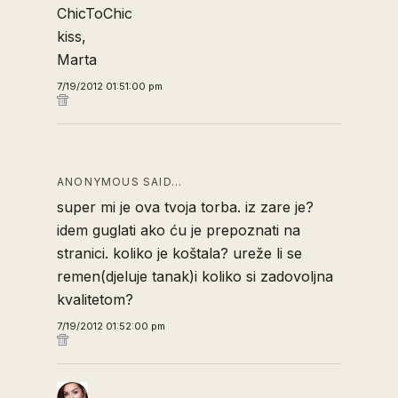
ChicToChic
kiss,
Marta
7/19/2012 01:51:00 pm
ANONYMOUS SAID…
super mi je ova tvoja torba. iz zare je?
idem guglati ako ću je prepoznati na
stranici. koliko je koštala? ureže li se
remen(djeluje tanak)i koliko si zadovoljna
kvalitetom?
7/19/2012 01:52:00 pm