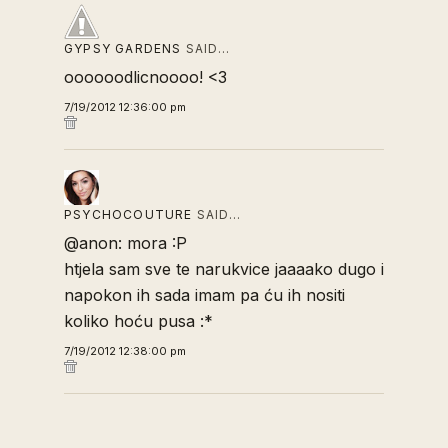
GYPSY GARDENS
SAID…
oooooodlicnoooo! <3
7/19/2012 12:36:00 pm
PSYCHOCOUTURE
SAID…
@anon: mora :P
htjela sam sve te narukvice jaaaako dugo i
napokon ih sada imam pa ću ih nositi
koliko hoću pusa :*
7/19/2012 12:38:00 pm