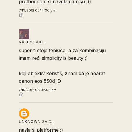
prethodnom si navela da nisu ;))
7/19/2012 05:14:00 pm
NALEY
SAID…
super ti stoje tenisice, a za kombinaciju
imam reći simplicity is beauty ;)
koji objektiv koristiš, znam da je aparat
canon eos 550d :D
7/19/2012 06:02:00 pm
UNKNOWN
SAID…
nasla si platforme :)