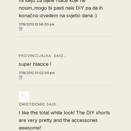
mi ideju za bijele hlače koje ne
nosim..mogo bi pasti neki DIY pa da ih
konačno izvedem na svjetlo dana :)
7/19/2012 12:58:00 pm
PROVINCIJALKA. SAID…
super hlacice !
7/19/2012 01:02:00 pm
CHICTOCHIC
SAID…
I like this total white look! The DIY shorts
are very pretty and the accessories
awesome!