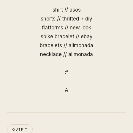
shirt // asos
shorts // thrifted + diy
flatforms // new look
spike bracelet // ebay
bracelets //
alimonada
necklace //
alimonada
:*
A
OUTFIT