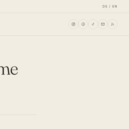
DE / EN
ome