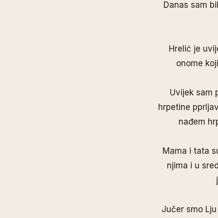
Danas sam bil
Hrelić je uvi
onome koji
Uvijek sam 
hrpetine pprlja
nađem hrp
Mama i tata su
njima i u sre
Jučer smo Lju i