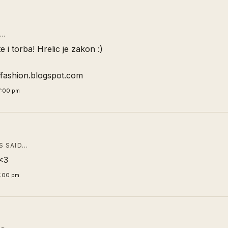
D…
 i torba! Hrelic je zakon :)
offashion.blogspot.com
7:00 pm
 SAID…
<3
0:00 pm