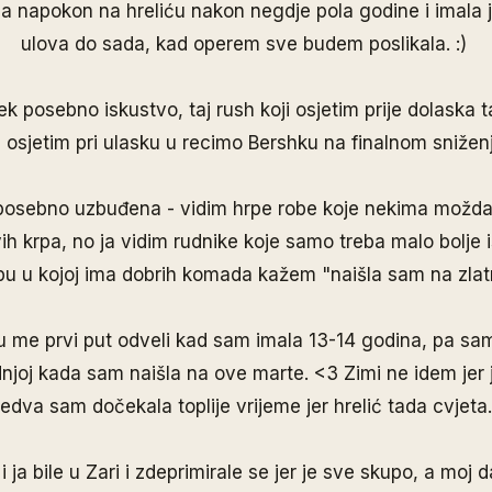
a napokon na hreliću nakon negdje pola godine i imala j
ulova do sada, kad operem sve budem poslikala. :)
jek posebno iskustvo, taj rush koji osjetim prije dolaska 
 osjetim pri ulasku u recimo Bershku na finalnom sniženju,
posebno uzbuđena - vidim hrpe robe koje nekima možd
vih krpa, no ja vidim rudnike koje samo treba malo bolje is
u u kojoj ima dobrih komada kažem "naišla sam na zlatnu
 me prvi put odveli kad sam imala 13-14 godina, pa sam 
dnjoj kada sam naišla na ove marte. <3 Zimi ne idem jer 
jedva sam dočekala toplije vrijeme jer hrelić tada cvjeta
 ja bile u Zari i zdeprimirale se jer je sve skupo, a moj 