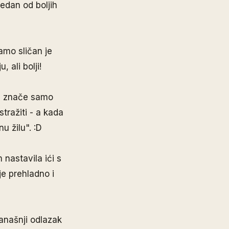
edan od boljih
tamo sličan je
 ali bolji!
a znače samo
tražiti - a kada
 žilu". :D
nastavila ići s
je prehladno i
.
današnji odlazak