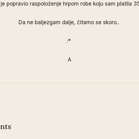
 je popravio raspoloženje hrpom robe koju sam platila 35
Da ne baljezgam dalje, čitamo se skoro..
:*
A
nts