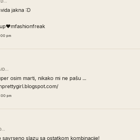
ID…
svida jakna :D
-up♥mfashionfreak
3:00 pm
ID…
uper osim marti, nikako mi ne pašu ...
nprettygirl.blogspot.com/
6:00 pm
D…
e savrseno slazu sa ostatkom kombinacije!