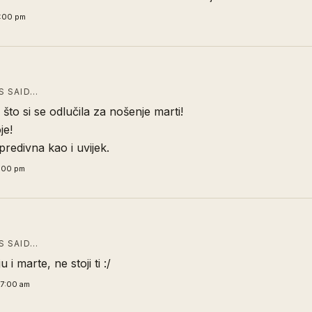
0:00 pm
 SAID…
 što si se odlučila za nošenje marti!
je!
predivna kao i uvijek.
5:00 pm
 SAID…
u i marte, ne stoji ti :/
7:00 am