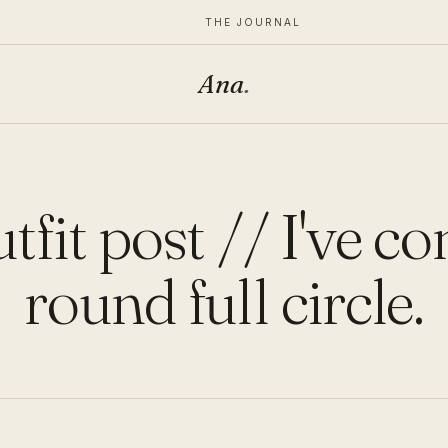
THE JOURNAL
Ana
.
tfit post // I've c
round full circle.