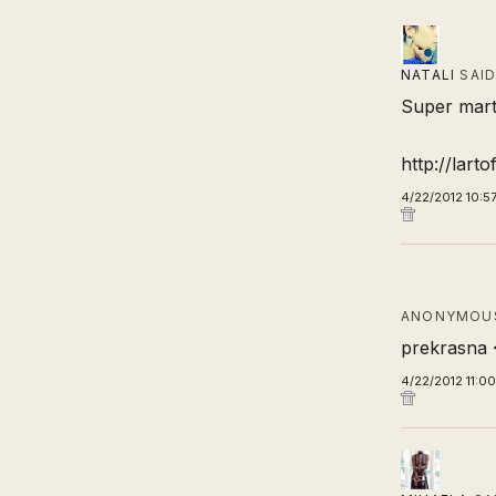
NATALI
SAI
Super marte
http://lart
4/22/2012 10:5
ANONYMOUS
prekrasna 
4/22/2012 11:0