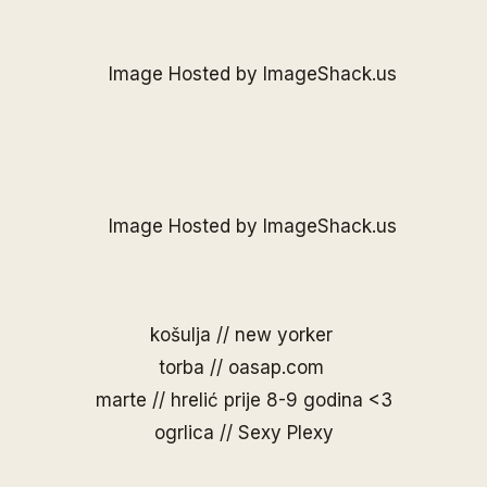
košulja // new yorker
torba // oasap.com
marte // hrelić prije 8-9 godina <3
ogrlica //
Sexy Plexy