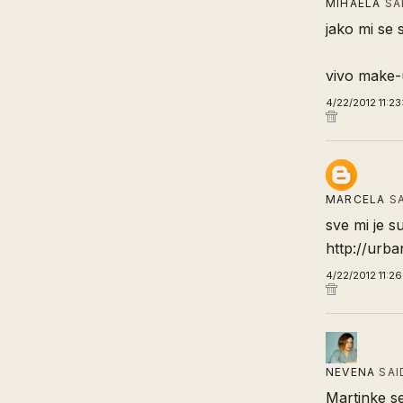
MIHAELA
SA
jako mi se 
vivo make
4/22/2012 11:2
MARCELA
SA
sve mi je s
http://urba
4/22/2012 11:2
NEVENA
SAI
Martinke s