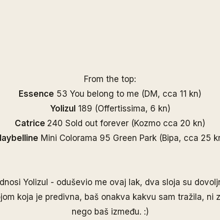
From the top:
Essence
53 You belong to me (DM, cca 11 kn)
Yolizul
189 (Offertissima, 6 kn)
Catrice
240 Sold out forever (Kozmo cca 20 kn)
aybelline
Mini Colorama 95 Green Park (Bipa, cca 25 k
dnosi Yolizul - oduševio me ovaj lak, dva sloja su dovol
jom koja je predivna, baš onakva kakvu sam tražila, ni 
nego baš između. :)