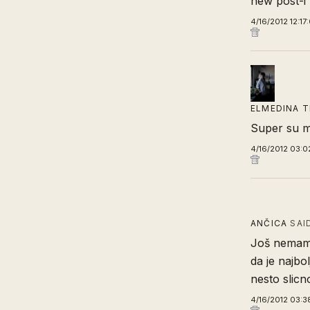
new post-i
4/16/2012 12:17
ELMEDINA T
Super su mi 
4/16/2012 03:0
ANČICA
SAI
Još nemam,
da je najbo
nesto slicno
4/16/2012 03:3