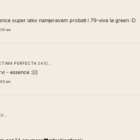
ence super iako namjeravam probati i 79-viva la green :D
8:00 am
ICTIMA PERFECTA
SAID…
rvi - essence :)))
:00 am
ID…