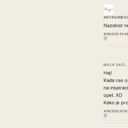
ANYRAINBO
Nazalost ne
4/16/2012 01:4
MAJA SAID
Hej!
Kada ces o
na inspiraci
opet. XD
Kako je pr
4/16/2012 01:51