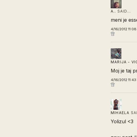
A..
SAID…
meni je ess
4/16/2012 11:0
MARIJA - V
Moj je taj p
4/16/2012 11:43
MIHAELA
SA
Yolizul <3