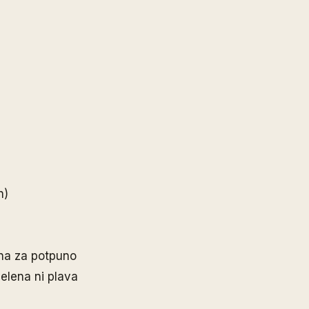
n)
jna za potpuno
zelena ni plava