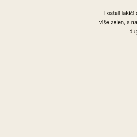
I ostali lakić
više zelen, s n
dug