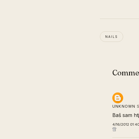
NAILS
Comme
UNKNOWN
S
Baš sam htje
4/16/2012 01:4