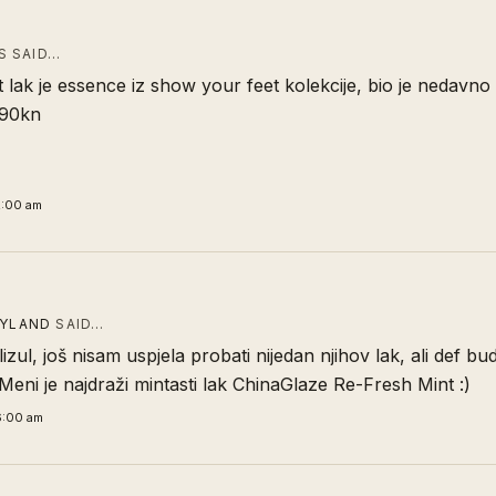
 SAID…
nt lak je essence iz show your feet kolekcije, bio je nedavno
9.90kn
2:00 am
TYLAND
SAID…
lizul, još nisam uspjela probati nijedan njihov lak, ali def b
Meni je najdraži mintasti lak ChinaGlaze Re-Fresh Mint :)
6:00 am