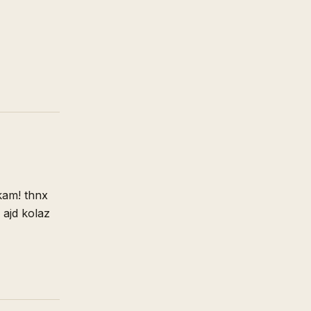
kam! thnx
e ajd kolaz