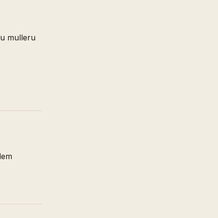
 u mulleru
udem