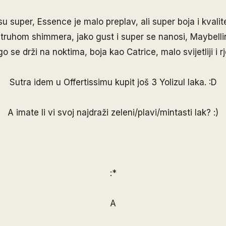
i su super, Essence je malo preplav, ali super boja i kvalit
atruhom shimmera, jako gust i super se nanosi, Maybellin
o se drži na noktima, boja kao Catrice, malo svijetliji i rj
Sutra idem u Offertissimu kupit još 3 Yolizul laka. :D
A imate li vi svoj najdraži zeleni/plavi/mintasti lak? :)
:*
A