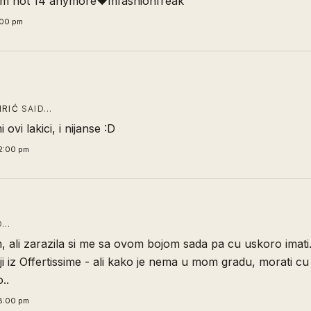
'm not 14 anymore♥mfashionfreak
:00 pm
IRIĆ
SAID…
ovi lakici, i nijanse :D
2:00 pm
D…
 ali zarazila si me sa ovom bojom sada pa cu uskoro imati
lji iz Offertissime - ali kako je nema u mom gradu, morati cu 
..
8:00 pm