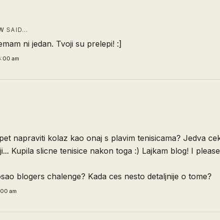
W
SAID…
mam ni jedan. Tvoji su prelepi! :]
6:00 am
…
pet napraviti kolaz kao onaj s plavim tenisicama? Jedva ce
ji... Kupila slicne tenisice nakon toga :) Lajkam blog! I pleas
osao blogers chalenge? Kada ces nesto detaljnije o tome?
:00 am