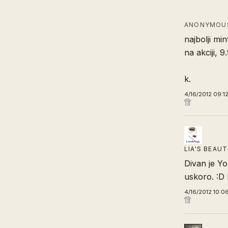
ANONYMOUS
najbolji mi
na akciji, 
k.
4/16/2012 09:1
LIA'S BEAU
Divan je Yo
uskoro. :D 
4/16/2012 10:0