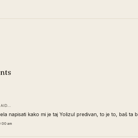
nts
AID…
la napisati kako mi je taj Yolizul predivan, to je to, baš ta b
0:00 am