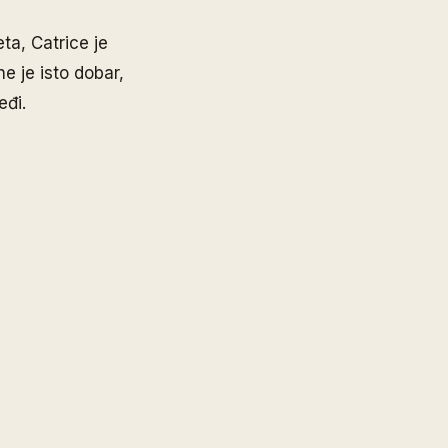
eta, Catrice je
e je isto dobar,
eđi.