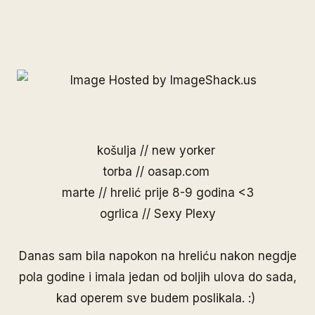
košulja // new yorker
torba // oasap.com
marte // hrelić prije 8-9 godina <3
ogrlica //
Sexy Plexy
Danas sam bila napokon na hreliću nakon negdje
pola godine i imala jedan od boljih ulova do sada,
kad operem sve budem poslikala. :)