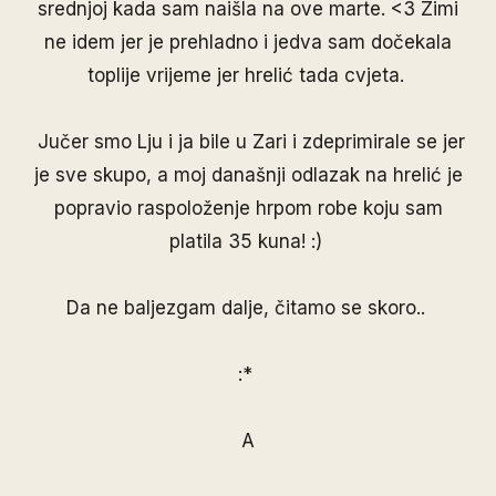
srednjoj kada sam naišla na ove marte. <3 Zimi
ne idem jer je prehladno i jedva sam dočekala
toplije vrijeme jer hrelić tada cvjeta.
Jučer smo Lju i ja bile u Zari i zdeprimirale se jer
je sve skupo, a moj današnji odlazak na hrelić je
popravio raspoloženje hrpom robe koju sam
platila 35 kuna! :)
Da ne baljezgam dalje, čitamo se skoro..
:*
A