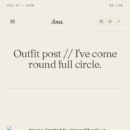
VOL. 01 — 2026
DE / EN
Ana
.
HOME
Outfit post // I've come
FASHION
round full circle.
LIFESTYLE
TRAVEL