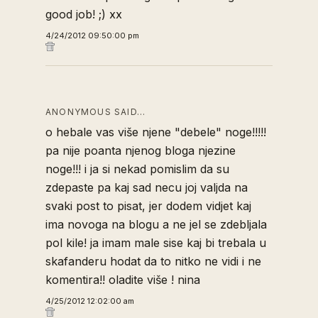
good job! ;) xx
4/24/2012 09:50:00 pm
ANONYMOUS SAID…
o hebale vas više njene "debele" noge!!!!!
pa nije poanta njenog bloga njezine
noge!!! i ja si nekad pomislim da su
zdepaste pa kaj sad necu joj valjda na
svaki post to pisat, jer dodem vidjet kaj
ima novoga na blogu a ne jel se zdebljala
pol kile! ja imam male sise kaj bi trebala u
skafanderu hodat da to nitko ne vidi i ne
komentira!! oladite više ! nina
4/25/2012 12:02:00 am