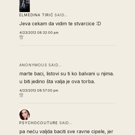
ELMEDINA TIRIĆ
SAID…
Jeva cekam da vidim te stvarcice :D
4/23/2012 08:32:00 pm
ANONYMOUS SAID…
marte baci, listovi su ti ko balvani u njima.
u biti jedino šta valja je ova torba.
4/23/2012 08:57:00 pm
PSYCHOCOUTURE
SAID…
pa neću valjda baciti sve ravne cipele, jer