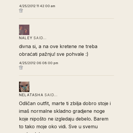
4/25/2012 11:42:00 am
NALEY
SAID…
divna si, a na ove kretene ne treba
obraćati pažnju! sve pohvale :)
4/25/2012 06:08:00 pm
NELATASHA
SAID…
Odličan outfit, marte ti zbilja dobro stoje i
imaš normalne skladno gradjene noge
koje nipošto ne izgledaju debelo. Barem
to tako moje oko vidi. Sve u svemu