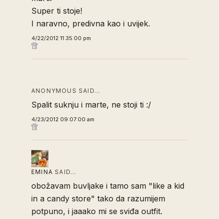
Super ti stoje!
I naravno, predivna kao i uvijek.
4/22/2012 11:35:00 pm
ANONYMOUS SAID…
Spalit suknju i marte, ne stoji ti :/
4/23/2012 09:07:00 am
EMINA
SAID…
obožavam buvljake i tamo sam "like a kid
in a candy store" tako da razumijem
potpuno, i jaaako mi se sviđa outfit.