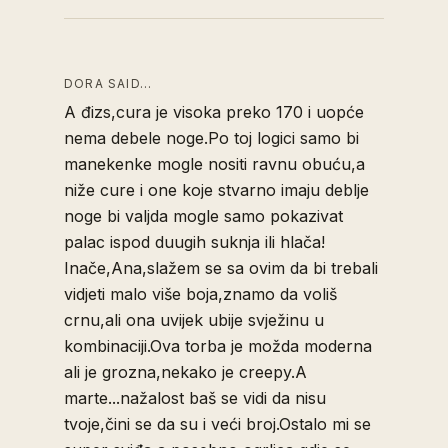
DORA SAID…
A đizs,cura je visoka preko 170 i uopće
nema debele noge.Po toj logici samo bi
manekenke mogle nositi ravnu obuću,a
niže cure i one koje stvarno imaju deblje
noge bi valjda mogle samo pokazivat
palac ispod duugih suknja ili hlača!
Inače,Ana,slažem se sa ovim da bi trebali
vidjeti malo više boja,znamo da voliš
crnu,ali ona uvijek ubije svježinu u
kombinaciji.Ova torba je možda moderna
ali je grozna,nekako je creepy.A
marte...nažalost baš se vidi da nisu
tvoje,čini se da su i veći broj.Ostalo mi se