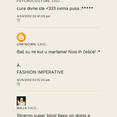
PSYCHOCOUTURE
SAID…
cure divne ste <333 svima pusa :*****
4/24/2012 02:41:00 pm
UNKNOWN
SAID…
Baš su mi kul u martama! Nosi ih češće! :*
A.
FASHION IMPERATIVE
4/24/2012 03:15:00 pm
MAJA
SAID…
Stvarno super blog! Keep on doing a