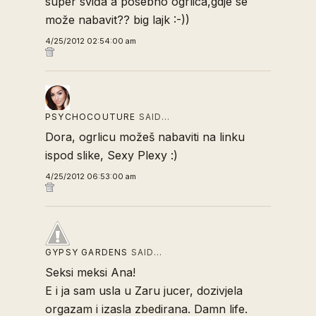
super sviđa a posebno ogrlica,gdje se
može nabavit?? big lajk :-))
4/25/2012 02:54:00 am
PSYCHOCOUTURE
SAID…
Dora, ogrlicu možeš nabaviti na linku
ispod slike, Sexy Plexy :)
4/25/2012 06:53:00 am
GYPSY GARDENS
SAID…
Seksi meksi Ana!
E i ja sam usla u Zaru jucer, dozivjela
orgazam i izasla zbedirana. Damn life.