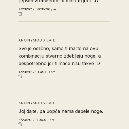
ljepsim vremenom i ti malo trgnut. :D
4/23/2012 09:35:00 pm
ANONYMOUS SAID…
Sve je odlično, samo ti marte na ovu
kombinaciju stvarno zdebljaju noge, a
bespotrebno jer ti inače nisu takve :D
4/23/2012 10:49:00 pm
ANONYMOUS SAID…
Joj dajte, pa uopće nema debele noge.
4/23/2012 11:00:00 pm