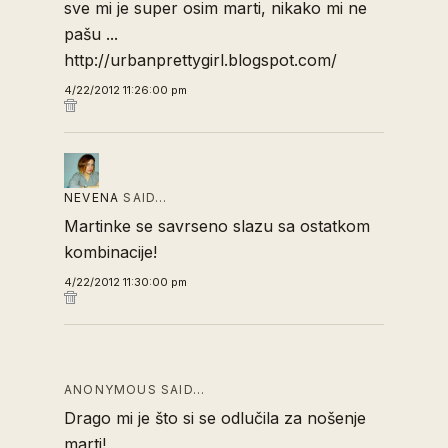
sve mi je super osim marti, nikako mi ne
pašu ...
http://urbanprettygirl.blogspot.com/
4/22/2012 11:26:00 pm
NEVENA
SAID…
Martinke se savrseno slazu sa ostatkom
kombinacije!
4/22/2012 11:30:00 pm
ANONYMOUS SAID…
Drago mi je što si se odlučila za nošenje
marti!