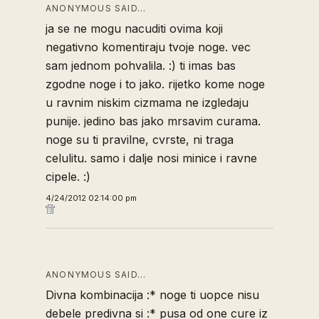
ANONYMOUS SAID…
ja se ne mogu nacuditi ovima koji
negativno komentiraju tvoje noge. vec
sam jednom pohvalila. :) ti imas bas
zgodne noge i to jako. rijetko kome noge
u ravnim niskim cizmama ne izgledaju
punije. jedino bas jako mrsavim curama.
noge su ti pravilne, cvrste, ni traga
celulitu. samo i dalje nosi minice i ravne
cipele. :)
4/24/2012 02:14:00 pm
ANONYMOUS SAID…
Divna kombinacija :* noge ti uopce nisu
debele predivna si :* pusa od one cure iz