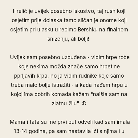
Hrelić je uvijek posebno iskustvo, taj rush koji
osjetim prije dolaska tamo sličan je onome koji
osjetim pri ulasku u recimo Bershku na finalnom
sniženju, ali bolji!
Uvijek sam posebno uzbuđena - vidim hrpe robe
koje nekima možda znače samo hrpetine
pprljavih krpa, no ja vidim rudnike koje samo
treba malo bolje istražiti - a kada nađem hrpu u
kojoj ima dobrih komada kažem "naišla sam na
zlatnu žilu". :D
Mama i tata su me prvi put odveli kad sam imala
13-14 godina, pa sam nastavila ići s njima i u