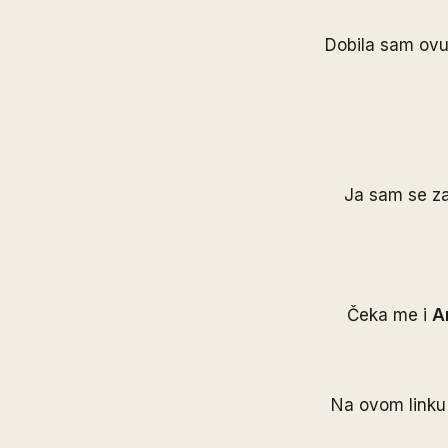
Dobila sam ovu 
Ja sam se za
Čeka me i
A
Na ovom link