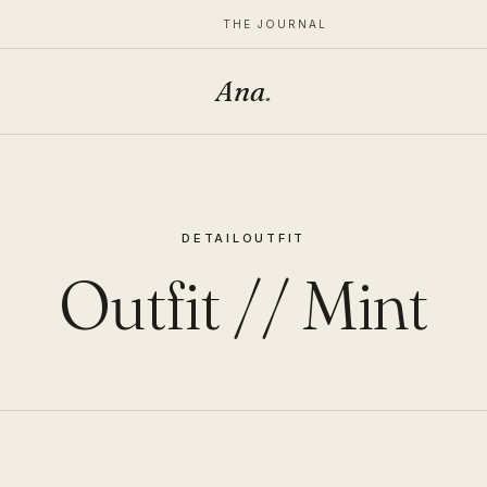
THE JOURNAL
Ana
.
DETAIL
OUTFIT
Outfit // Mint