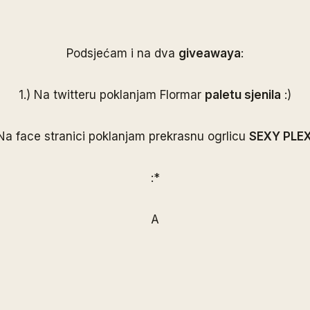
Podsjećam i na dva
giveawaya
:
1.)
Na twitteru poklanjam Flormar
paletu sjenila
:)
Na face stranici poklanjam prekrasnu ogrlicu
SEXY PLE
:*
A