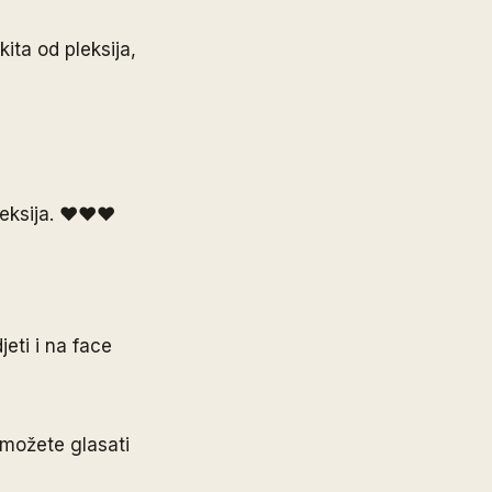
ita od pleksija,
pleksija. ♥♥♥
eti i na face
možete glasati