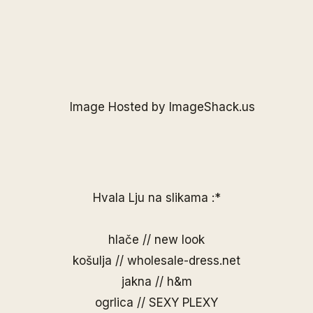
Hvala Lju na slikama :*
hlače // new look
košulja // wholesale-dress.net
jakna // h&m
ogrlica //
SEXY PLEXY