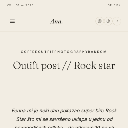
VOL. 01 — 2026
DE / EN
Ana
.
HOME
COFFEE
OUTFIT
PHOTOGRAPHY
RANDOM
FASHION
Outift post // Rock star
LIFESTYLE
TRAVEL
Ferina mi je neki dan pokazao super birc Rock
Star što mi se savršeno uklapa u jednu od
novogodišnjih odluka - da otkrijem 10 novih