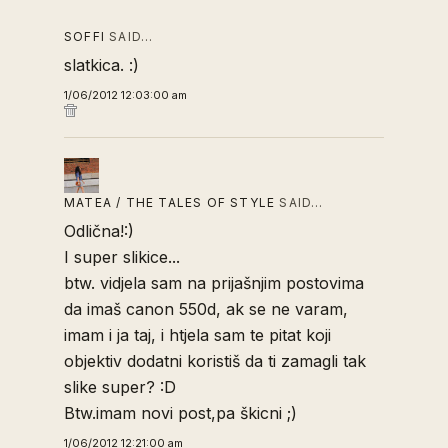
SOFFI
SAID…
slatkica. :)
1/06/2012 12:03:00 am
MATEA / THE TALES OF STYLE
SAID…
Odlična!:)
I super slikice...
btw. vidjela sam na prijašnjim postovima
da imaš canon 550d, ak se ne varam,
imam i ja taj, i htjela sam te pitat koji
objektiv dodatni koristiš da ti zamagli tak
slike super? :D
Btw.imam novi post,pa škicni ;)
1/06/2012 12:21:00 am