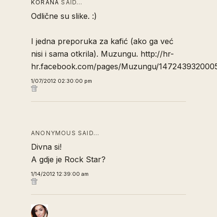
KORANA
SAID…
Odlične su slike. :)
I jedna preporuka za kafić (ako ga već
nisi i sama otkrila). Muzungu. http://hr-
hr.facebook.com/pages/Muzungu/147243932000
1/07/2012 02:30:00 pm
ANONYMOUS SAID…
Divna si!
A gdje je Rock Star?
1/14/2012 12:39:00 am