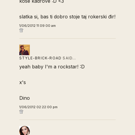
kose kadrove :D <3
slatka si, bas ti dobro stoje taj rokerski đir!
1/06/2012 11:09:00 am
STYLE-BRICK-ROAD
SAID…
yeah baby I'm a rockstar! :D
x's
Dino
1/06/2012 02:22:00 pm