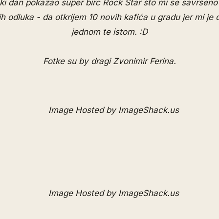
eki dan pokazao super birc Rock Star što mi se savršeno
h odluka - da otkrijem 10 novih kafića u gradu jer mi je 
jednom te istom. :D
Fotke su by dragi
Zvonimir Ferina
.