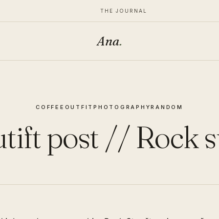
THE JOURNAL
Ana
.
COFFEE
OUTFIT
PHOTOGRAPHY
RANDOM
tift post // Rock s