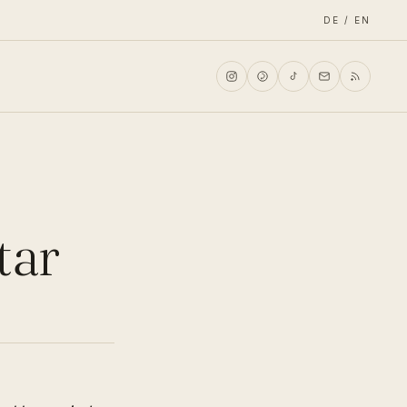
DE / EN
tar