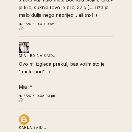
je kroj suknje (ovo je broj 32 :/ )... i iza je
malo dulja nego naprijed... ali tnx! :)
4/13/2013 10:01:00 pm
MIA I EDINA
SAID…
Ovo mi izgleda prekul, bas volim sto je
''mete pod'' :)
Mia :*
4/13/2013 10:08:00 pm
KARLA
SAID…