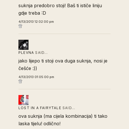
suknja predobro stoji! Baš ti ističe liniju
gdje treba :D
4/13/2013 12:02:00 pm
PLEVNA
SAID…
jako lijepo ti stoji ova duga suknja, nosi je
češće :))
4/13/2013 01:05:00 pm
LOST IN A FAIRYTALE
SAID…
ova suknja (ma cijela kombinacija) ti tako
laska tijelu! odlično!