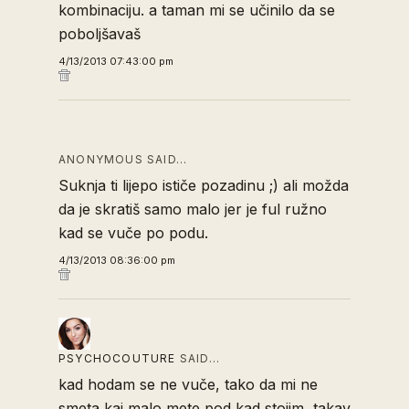
kombinaciju. a taman mi se učinilo da se
poboljšavaš
4/13/2013 07:43:00 pm
ANONYMOUS SAID…
Suknja ti lijepo ističe pozadinu ;) ali možda
da je skratiš samo malo jer je ful ružno
kad se vuče po podu.
4/13/2013 08:36:00 pm
PSYCHOCOUTURE
SAID…
kad hodam se ne vuče, tako da mi ne
smeta kaj malo mete pod kad stojim, takav